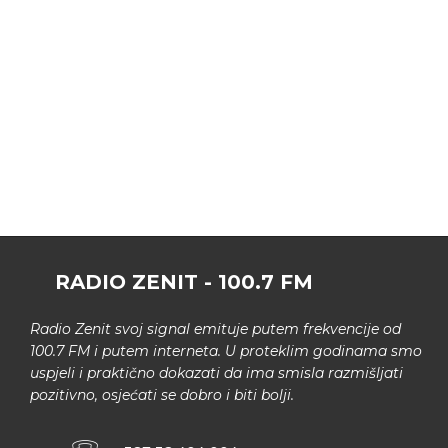
RADIO ZENIT - 100.7 FM
Radio Zenit svoj signal emituje putem frekvencije od
100.7 FM i putem interneta. U proteklim godinama smo
uspjeli i praktično dokazati da ima smisla razmišljati
pozitivno, osjećati se dobro i biti bolji.