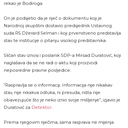
rekao je Bodiroga.
On je podsjetio da je riječ o dokumentu koji je
Narodnoj skupštini dostavio predsjednik Ustavnog
suda RS Džerard Selman i koji prvenstveno predstavlja
stav te institucije o pitanju visokog predstavnika.
Sličan stav iznosi i poslanik SDP-a Mirsad Duratović, koji
naglašava da se ne radi o aktu koji proizvodi
neposredne pravne posljedice.
“Raspravlja se o informaciji. Informacija nije nikakav
stav, nije nikakva odluka, ni presuda, ništa nije
obavezujuće što je neko iznio svoje mišljenje”, izjavio je
Duratović za
Detektor
.
Prema njegovim riječima, sama rasprava ne mijenja