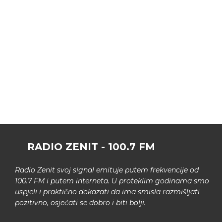
RADIO ZENIT - 100.7 FM
Radio Zenit svoj signal emituje putem frekvencije od
100.7 FM i putem interneta. U proteklim godinama smo
uspjeli i praktično dokazati da ima smisla razmišljati
pozitivno, osjećati se dobro i biti bolji.