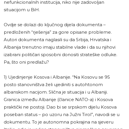
nefunkcionalnih institucija, niko nije zadovoljan
situacijom u BiH.
Ovdje se dolazi do ključnog dijela dokumenta –
predloženih “rješenja” za gore opisane probleme.
Autori dokumenta naglasili su da Srbija, Hrvatska i
Albanija trenutno imaju stabilne vlade i da su njihovi
izabrani političari sposobni donositi strateške odluke.
Pa, što oni predlažu?
1) Ujedinjenje Kosova i Albanije. “Na Kosovu se 95
posto stanovništva želi ujediniti s autohtonom
albanskom nacijom. Slična je situacija i u Albaniji.
Granica između Albanije (članice NATO-a) i Kosova
praktički ne postoji. Dao bi se srpskom dijelu Kosova
poseban status – po uzoru na Južni Tirol”, navodi se u
dokumentu. To je autonomna pokrajina na sjeveru