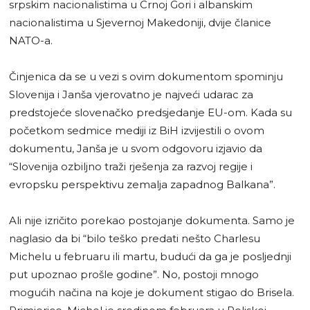
srpskim nacionalistima u Crnoj Gori i albanskim
nacionalistima u Sjevernoj Makedoniji, dvije članice
NATO-a.
Činjenica da se u vezi s ovim dokumentom spominju
Slovenija i Janša vjerovatno je najveći udarac za
predstojeće slovenačko predsjedanje EU-om. Kada su
početkom sedmice mediji iz BiH izvijestili o ovom
dokumentu, Janša je u svom odgovoru izjavio da
“Slovenija ozbiljno traži rješenja za razvoj regije i
evropsku perspektivu zemalja zapadnog Balkana”.
Ali nije izričito porekao postojanje dokumenta. Samo je
naglasio da bi “bilo teško predati nešto Charlesu
Michelu u februaru ili martu, budući da ga je posljednji
put upoznao prošle godine”. No, postoji mnogo
mogućih načina na koje je dokument stigao do Brisela.