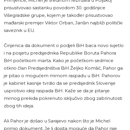
Primjerice, Michel je sredinom februara u Poljskoj
prisustvovao sastanku povodom 30. godišnjice
Višegradske grupe, kojem je također prisustvovao
mađarski premijer Viktor Orban, Janšin najbliži politički
saveznik u EU.
Činjenica da dokument o podjeli BiH baca novo svjetlo
i na posjetu predsjednika Republike Boruta Pahora
BiH početkom marta. Kako je početkom sedmice
otkrio član Predsjedništva BiH Željko Komšić, Pahor ga
je pitao o mogućem mirnom raspadu u BiH. Pahorov
je kabinet kasnije tvrdio da se predsjednik Slovenije
usprotivio ideji raspada BiH. Kaže se da je pitanje
mirnog prekida pokrenuto isključivo zbog zabrinutosti
zbog tih ideja.
Ali Pahor je došao u Sarajevo nakon što je Michel
primio dokument. Je li doista moguće da Pahor nije