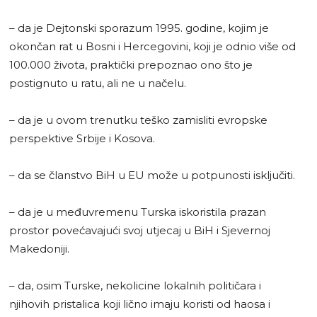
– da je Dejtonski sporazum 1995. godine, kojim je
okončan rat u Bosni i Hercegovini, koji je odnio više od
100.000 života, praktički prepoznao ono što je
postignuto u ratu, ali ne u načelu.
– da je u ovom trenutku teško zamisliti evropske
perspektive Srbije i Kosova.
– da se članstvo BiH u EU može u potpunosti isključiti.
– da je u međuvremenu Turska iskoristila prazan
prostor povećavajući svoj utjecaj u BiH i Sjevernoj
Makedoniji.
– da, osim Turske, nekolicine lokalnih političara i
njihovih pristalica koji lično imaju koristi od haosa i