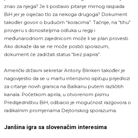
znao za njega? Je li postavio pitanje mirnog raspada
BiH jer je osjećao tlo za nekoga drugoga? Dokument
također govori o budućim “koracima”. Tačnije, na “tihu”
provjeru s donositeljima odluka u regiji i
međunarodnom zajednicom može li se plan provesti.
Ako dokaže da se ne može postići sporazum,
dokument će zadržati status “bez papira”.
Američki državni sekretar Antony Blinken također je
nagovijestio da se u martu intenzivno ispituju prijedlozi
za crtanje novih granica na Balkanu putem različitih
kanala. Početkom aprila, u otvorenom pismu
Predsjedništvu BiH, odbacio je mogućnost razgovora o
radikalnim promjenama Dejtonskog sporazuma.
Janšina igra sa slovenačim interesima