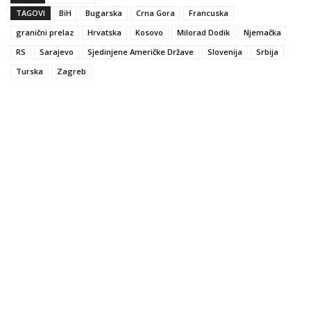
TAGOVI
BiH
Bugarska
Crna Gora
Francuska
granični prelaz
Hrvatska
Kosovo
Milorad Dodik
Njemačka
RS
Sarajevo
Sjedinjene Američke Države
Slovenija
Srbija
Turska
Zagreb