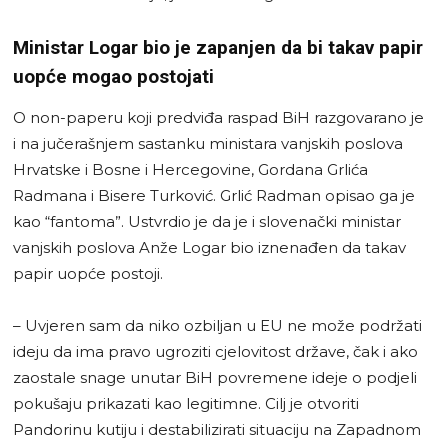
Ministar Logar bio je zapanjen da bi takav papir
uopće mogao postojati
O non-paperu koji predviđa raspad BiH razgovarano je
i na jučerašnjem sastanku ministara vanjskih poslova
Hrvatske i Bosne i Hercegovine, Gordana Grlića
Radmana i Bisere Turković. Grlić Radman opisao ga je
kao “fantoma”. Ustvrdio je da je i slovenački ministar
vanjskih poslova Anže Logar bio iznenađen da takav
papir uopće postoji.
– Uvjeren sam da niko ozbiljan u EU ne može podržati
ideju da ima pravo ugroziti cjelovitost države, čak i ako
zaostale snage unutar BiH povremene ideje o podjeli
pokušaju prikazati kao legitimne. Cilj je otvoriti
Pandorinu kutiju i destabilizirati situaciju na Zapadnom