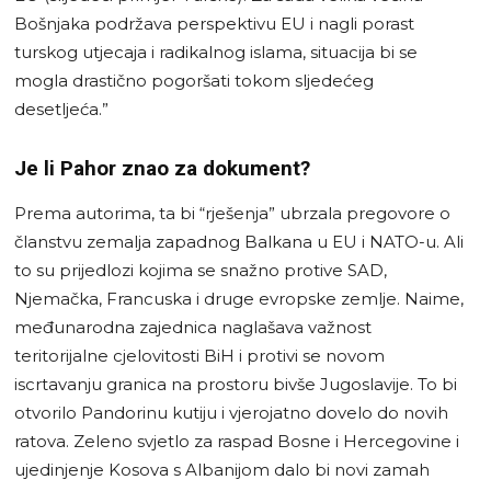
Bošnjaka podržava perspektivu EU i nagli porast
turskog utjecaja i radikalnog islama, situacija bi se
mogla drastično pogoršati tokom sljedećeg
desetljeća.”
Je li Pahor znao za dokument?
Prema autorima, ta bi “rješenja” ubrzala pregovore o
članstvu zemalja zapadnog Balkana u EU i NATO-u. Ali
to su prijedlozi kojima se snažno protive SAD,
Njemačka, Francuska i druge evropske zemlje. Naime,
međunarodna zajednica naglašava važnost
teritorijalne cjelovitosti BiH i protivi se novom
iscrtavanju granica na prostoru bivše Jugoslavije. To bi
otvorilo Pandorinu kutiju i vjerojatno dovelo do novih
ratova. Zeleno svjetlo za raspad Bosne i Hercegovine i
ujedinjenje Kosova s ​​Albanijom dalo bi novi zamah