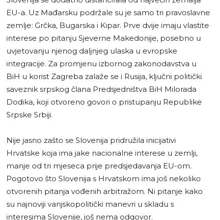
EU-a. Uz Mađarsku podržale su je samo tri pravoslavne
zemlje: Grčka, Bugarska i Kipar. Prve dvije imaju vlastite
interese po pitanju Sjeverne Makedonije, posebno u
uvjetovanju njenog daljnjeg ulaska u evropske
integracije. Za promjenu izbornog zakonodavstva u
BiH u korist Zagreba zalaže se i Rusija, ključni politički
saveznik srpskog člana Predsjedništva BiH Milorada
Dodika, koji otvoreno govori o pristupanju Republike
Srpske Srbiji.
Nije jasno zašto se Slovenija pridružila inicijativi
Hrvatske koja ima jake nacionalne interese u zemlji,
manje od tri mjeseca prije predsjedavanja EU-om.
Pogotovo što Slovenija s Hrvatskom ima još nekoliko
otvorenih pitanja vođenih arbitražom. Ni pitanje kako
su najnoviji vanjskopolitički manevri u skladu s
interesima Slovenije, još nema odgovor.