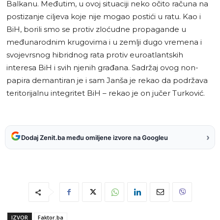
Balkanu. Međutim, u ovoj situaciji neko očito računa na
postizanje ciljeva koje nije mogao postići u ratu. Kao i
BiH, borili smo se protiv zloćudne propagande u
međunarodnim krugovima i u zemlji dugo vremena i
svojevrsnog hibridnog rata protiv euroatlantskih
interesa BiH i svih njenih građana. Sadržaj ovog non-
papira demantiran je i sam Janša je rekao da podržava
teritorijalnu integritet BiH – rekao je on jučer Turković.
›
Dodaj Zenit.ba među omiljene izvore na Googleu
IZVOR
Faktor.ba