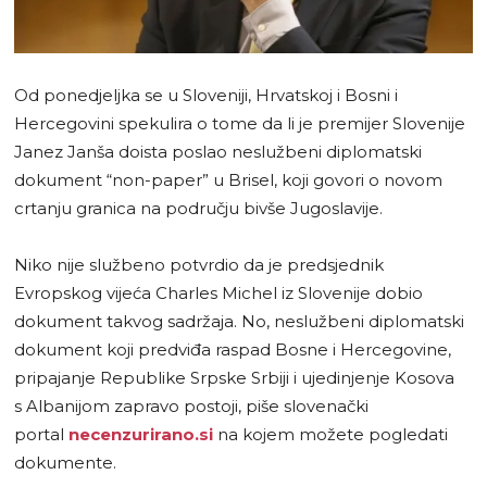
Od ponedjeljka se u Sloveniji, Hrvatskoj i Bosni i
Hercegovini spekulira o tome da li je premijer Slovenije
Janez Janša doista poslao neslužbeni diplomatski
dokument “non-paper” u Brisel, koji govori o novom
crtanju granica na području bivše Jugoslavije.
Niko nije službeno potvrdio da je predsjednik
Evropskog vijeća Charles Michel iz Slovenije dobio
dokument takvog sadržaja. No, neslužbeni diplomatski
dokument koji predviđa raspad Bosne i Hercegovine,
pripajanje Republike Srpske Srbiji i ujedinjenje Kosova
s ​​Albanijom zapravo postoji, piše slovenački
portal
necenzurirano.si
na kojem možete pogledati
dokumente.