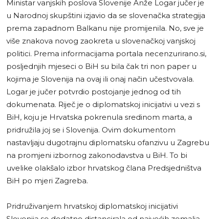
Ministar vanjskih poslova Slovenije Anže Logar jučer je
u Narodnoj skupštini izjavio da se slovenačka strategija
prema zapadnom Balkanu nije promijenila. No, sve je
više znakova novog zaokreta u slovenačkoj vanjskoj
politici. Prema informacijama portala necenzurirano.si,
posljednjih mjeseci o BiH su bila čak tri non paper u
kojima je Slovenija na ovaj ili onaj način učestvovala.
Logar je jučer potvrdio postojanje jednog od tih
dokumenata. Riječ je o diplomatskoj inicijativi u vezi s
BiH, koju je Hrvatska pokrenula sredinom marta, a
pridružila joj se i Slovenija. Ovim dokumentom
nastavljaju dugotrajnu diplomatsku ofanzivu u Zagrebu
na promjeni izbornog zakonodavstva u BiH. To bi
uvelike olakšalo izbor hrvatskog člana Predsjedništva
BiH po mjeri Zagreba.
Pridruživanjem hrvatskoj diplomatskoj inicijativi
Slovenija se dodatno distancirala od najvećih zemalja