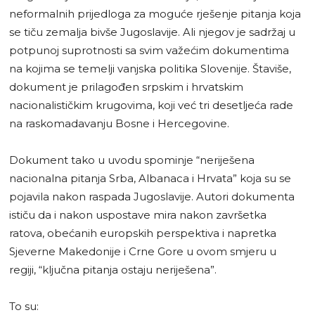
neformalnih prijedloga za moguće rješenje pitanja koja
se tiču ​​zemalja bivše Jugoslavije. Ali njegov je sadržaj u
potpunoj suprotnosti sa svim važećim dokumentima
na kojima se temelji vanjska politika Slovenije. Štaviše,
dokument je prilagođen srpskim i hrvatskim
nacionalističkim krugovima, koji već tri desetljeća rade
na raskomadavanju Bosne i Hercegovine.
Dokument tako u uvodu spominje “neriješena
nacionalna pitanja Srba, Albanaca i Hrvata” koja su se
pojavila nakon raspada Jugoslavije. Autori dokumenta
ističu da i nakon uspostave mira nakon završetka
ratova, obećanih europskih perspektiva i napretka
Sjeverne Makedonije i Crne Gore u ovom smjeru u
regiji, “ključna pitanja ostaju neriješena”.
To su: