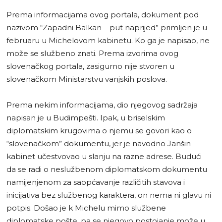
Prema informacijama ovog portala, dokument pod
nazivom “Zapadni Balkan – put naprijed” primljen je u
februaru u Michelovom kabinetu. Ko ga je napisao, ne
može se službeno znati. Prema izvorima ovog
slovenačkog portala, zasigurno nije stvoren u
slovenačkom Ministarstvu vanjskih poslova.
Prema nekim informacijama, dio njegovog sadržaja
napisan je u Budimpešti. Ipak, u briselskim
diplomatskim krugovima o njemu se govori kao o
“slovenačkom” dokumentu, jer je navodno Janšin
kabinet učestvovao u slanju na razne adrese. Budući
da se radi o neslužbenom diplomatskom dokumentu
namijenjenom za saopćavanje različitih stavova i
inicijativa bez službenog karaktera, on nema ni glavu ni
potpis. Došao je k Michelu mimo službene
diplomatske pošte, pa se njegovo postojanje može u