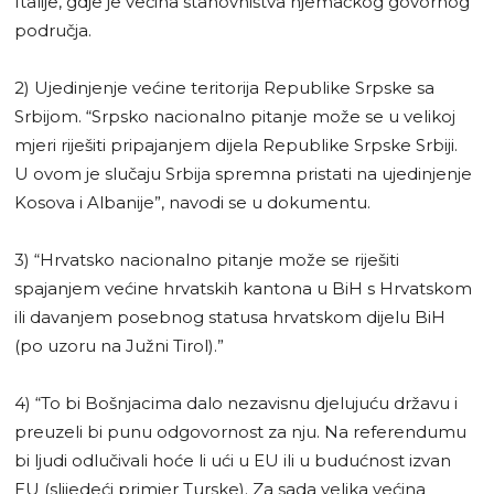
Italije, gdje je većina stanovništva njemačkog govornog
područja.
2) Ujedinjenje većine teritorija Republike Srpske sa
Srbijom. “Srpsko nacionalno pitanje može se u velikoj
mjeri riješiti pripajanjem dijela Republike Srpske Srbiji.
U ovom je slučaju Srbija spremna pristati na ujedinjenje
Kosova i Albanije”, navodi se u dokumentu.
3) “Hrvatsko nacionalno pitanje može se riješiti
spajanjem većine hrvatskih kantona u BiH s Hrvatskom
ili davanjem posebnog statusa hrvatskom dijelu BiH
(po uzoru na Južni Tirol).”
4) “To bi Bošnjacima dalo nezavisnu djelujuću državu i
preuzeli bi punu odgovornost za nju. Na referendumu
bi ljudi odlučivali hoće li ući u EU ili u budućnost izvan
EU (slijedeći primjer Turske). Za sada velika većina