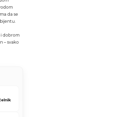
odom
povodom
nima da se
bijentu.
u i dobrom
n – svako
čelnik