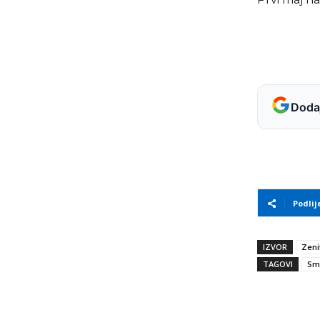
Dodaj
Podlij
IZVOR
Zeni
TAGOVI
Sm