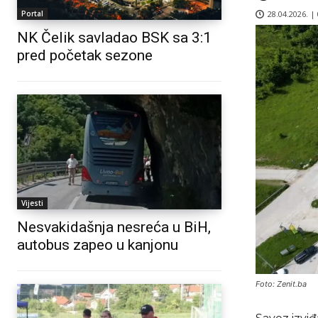
28.04.2026. |
Portal
NK Čelik savladao BSK sa 3:1
pred početak sezone
Vijesti
Nesvakidašnja nesreća u BiH,
autobus zapeo u kanjonu
Foto: Zenit.ba