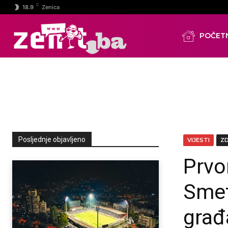
C
18.9
Zenica
POČET
Posljednje objavljeno
VIJESTI
Z
Prvo
Smet
građ