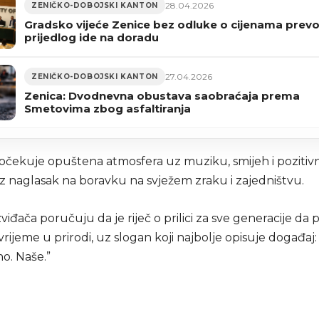
28.04.2026
ZENIČKO-DOBOJSKI KANTON
Gradsko vijeće Zenice bez odluke o cijenama prevo
prijedlog ide na doradu
27.04.2026
ZENIČKO-DOBOJSKI KANTON
Zenica: Dvodnevna obustava saobraćaja prema
Smetovima zbog asfaltiranja
 očekuje opuštena atmosfera uz muziku, smijeh i pozitiv
uz naglasak na boravku na svježem zraku i zajedništvu.
zviđača poručuju da je riječ o prilici za sve generacije da
vrijeme u prirodi, uz slogan koji najbolje opisuje događaj:
o. Naše.”