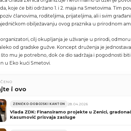
đača Grada Zenica organizuje neformalno druženje pov
da, koje će biti održano 1. i 2. maja na Smetovima. Tim 
oziv članovima, roditeljima, prijateljima, ali i svim građa
ajedničkom obilježavanju ovog praznika u prirodnom am
 organizatori, cilj okupljanja je uživanje u prirodi, odmor
aleko od gradske gužve. Koncept druženja je jednostava
što mu je potrebno, dok će dio sadržaja i pogodnosti biti
n u Eko kući Smetovi.
UČENO
jte i ovo
28.04.2026
ZENIČKO-DOBOJSKI KANTON
Vlada ZDK: Finansiramo projekte u Zenici, gradona
Kasumović prisvaja zasluge