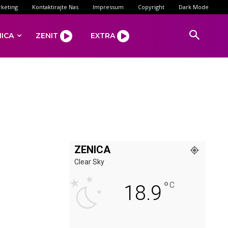
keting
Kontaktirajte Nas
Impressum
Copyright
Dark Mode
NICA
ZENIT
EXTRA
ZENICA
Clear Sky
°
C
18.9