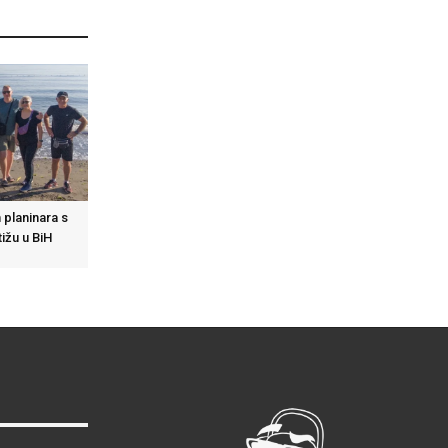
h planinara s
ižu u BiH