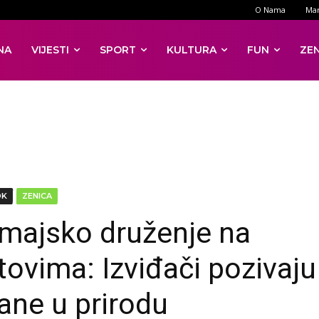
O Nama
Mar
NA
VIJESTI
SPORT
KULTURA
FUN
ZE
DK
ZENICA
majsko druženje na
ovima: Izviđači pozivaju
ane u prirodu