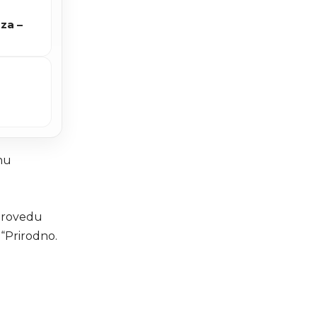
za –
nu
 provedu
 “Prirodno.