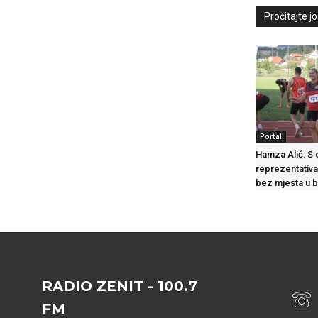
Pročitajte još
Portal
Hamza Alić: S 
reprezentativa
bez mjesta u b
RADIO ZENIT - 100.7
FM