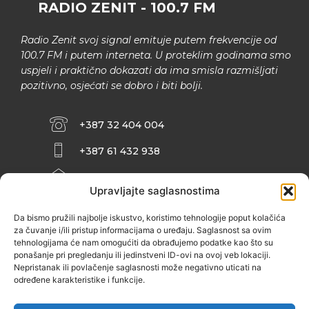
RADIO ZENIT - 100.7 FM
Radio Zenit svoj signal emituje putem frekvencije od
100.7 FM i putem interneta. U proteklim godinama smo
uspjeli i praktično dokazati da ima smisla razmišljati
pozitivno, osjećati se dobro i biti bolji.
+387 32 404 004
+387 61 432 938
INFO@ZENIT.BA
Upravljajte saglasnostima
HUSEINA KULENOVIĆA BR. 2 (RK
ZENIČANKA, 3. SPRAT), 72000 ZENICA
Da bismo pružili najbolje iskustvo, koristimo tehnologije poput kolačića
za čuvanje i/ili pristup informacijama o uređaju. Saglasnost sa ovim
tehnologijama će nam omogućiti da obrađujemo podatke kao što su
ponašanje pri pregledanju ili jedinstveni ID-ovi na ovoj veb lokaciji.
Nepristanak ili povlačenje saglasnosti može negativno uticati na
određene karakteristike i funkcije.