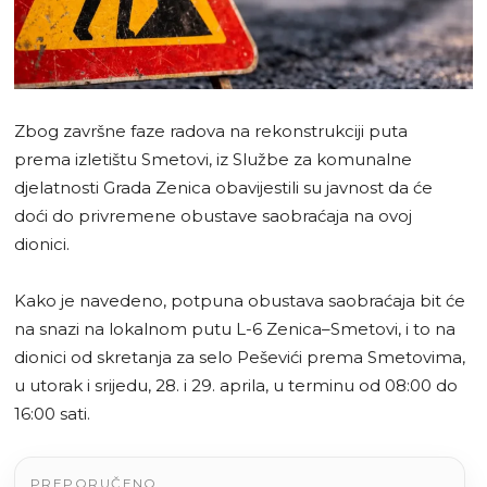
Zbog završne faze radova na rekonstrukciji puta
prema izletištu Smetovi, iz Službe za komunalne
djelatnosti Grada Zenica obavijestili su javnost da će
doći do privremene obustave saobraćaja na ovoj
dionici.
Kako je navedeno, potpuna obustava saobraćaja bit će
na snazi na lokalnom putu L-6 Zenica–Smetovi, i to na
dionici od skretanja za selo Peševići prema Smetovima,
u utorak i srijedu, 28. i 29. aprila, u terminu od 08:00 do
16:00 sati.
PREPORUČENO