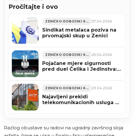
Pročitajte i ovo
27.04.2026
ZENIČKO-DOBOJSKI KANTON
Sindikat metalaca poziva na
prvomajski skup u Zenici
25.04.2026
ZENIČKO-DOBOJSKI KANTON
Pojačane mjere sigurnosti
pred duel Čelika i Jedinstva:
Apel navijačima da dođu
ranije i poštuju pravila
23.04.2026
ZENIČKO-DOBOJSKI KANTON
Najavljeni prekidi
telekomunikacionih usluga u
zeničkom naselju Raspotočje
Razlog obustave su radovi na ugradnji završnog sloja
asfalta, čime se ulazi u finalnu fazu višemjesečne