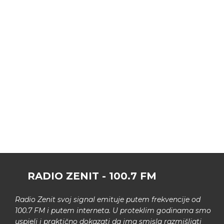
RADIO ZENIT - 100.7 FM
Radio Zenit svoj signal emituje putem frekvencije od
100.7 FM i putem interneta. U proteklim godinama smo
uspjeli i praktično dokazati da ima smisla razmišljati