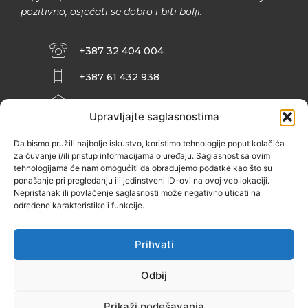
pozitivno, osjećati se dobro i biti bolji.
+387 32 404 004
+387 61 432 938
INFO@ZENIT.BA
Upravljajte saglasnostima
HUSEINA KULENOVIĆA BR. 2 (RK
ZENIČANKA, 3. SPRAT), 72000 ZENICA
Da bismo pružili najbolje iskustvo, koristimo tehnologije poput kolačića
za čuvanje i/ili pristup informacijama o uređaju. Saglasnost sa ovim
tehnologijama će nam omogućiti da obrađujemo podatke kao što su
ponašanje pri pregledanju ili jedinstveni ID-ovi na ovoj veb lokaciji.
Nepristanak ili povlačenje saglasnosti može negativno uticati na
određene karakteristike i funkcije.
Prihvati
Odbij
Prikaži podešavanja