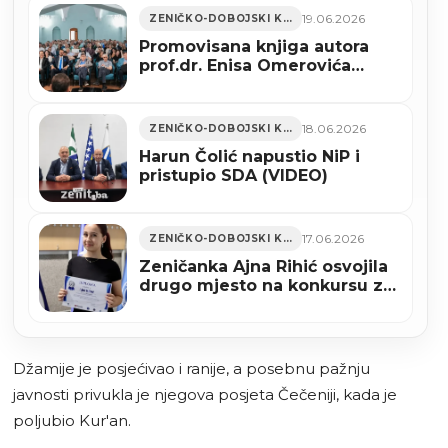
19.06.2026
ZENIČKO-DOBOJSKI KANTON
Promovisana knjiga autora
prof.dr. Enisa Omerovića
“Genocid nad Bošnjacima –
Međunarodnopravna analiza”
18.06.2026
ZENIČKO-DOBOJSKI KANTON
Harun Čolić napustio NiP i
pristupio SDA (VIDEO)
17.06.2026
ZENIČKO-DOBOJSKI KANTON
Zeničanka Ajna Rihić osvojila
drugo mjesto na konkursu za
logo Digital Security HUB-a
(FOTO)
Džamije je posjećivao i ranije, a posebnu pažnju
javnosti privukla je njegova posjeta Čečeniji, kada je
poljubio Kur'an.