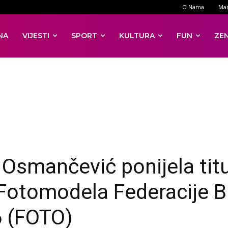
O Nama
Mar
NA
VIJESTI
SPORT
KULTURA
FUN
ZE
 Osmančević ponijela tit
Fotomodela Federacije B
 (FOTO)