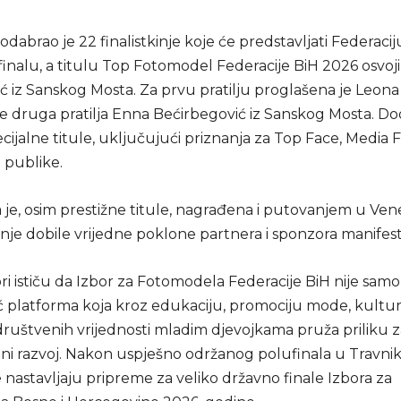
i odabrao je 22 finalistkinje koje će predstavljati Federaci
nalu, a titulu Top Fotomodel Federacije BiH 2026 osvojil
 iz Sanskog Mosta. Za prvu pratilju proglašena je Leona 
je druga pratilja Enna Bećirbegović iz Sanskog Mosta. Do
ecijalne titule, uključujući priznanja za Top Face, Media F
publike.
je, osim prestižne titule, nagrađena i putovanjem u Vene
kinje dobile vrijedne poklone partnera i sponzora manifest
i ističu da Izbor za Fotomodela Federacije BiH nije samo
eć platforma koja kroz edukaciju, promociju mode, kultur
društvenih vrijednosti mladim djevojkama pruža priliku za 
lni razvoj. Nakon uspješno održanog polufinala u Travnik
je nastavljaju pripreme za veliko državno finale Izbora za