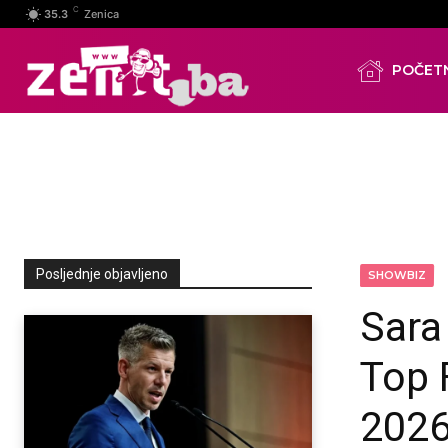
C
35.3
Zenica
POČET
Posljednje objavljeno
SHOWBIZ
Sara
Top 
2026