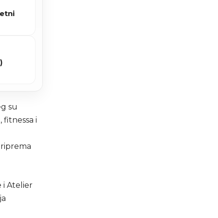
etni
)
eg su
fitnessa i
 priprema
i Atelier
ja