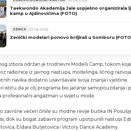
29.06.2026
ZENIČKO-DOBOJSKI KANTON
Taekwondo Akademija Jale uspješno organizirala lj
kamp u Ajdinovićima (FOTO)
27.06.2026
ZENICA
Zenički modelari ponovo briljirali u Somboru (FOTO
šnog izbora održan je trodnevni Models Camp, tokom koj
oz radionice iz javnog nastupa, modelinga, ličnog razvoja, 
otnih navika dodatno usavršavale svoja znanja i vještine.
i ističu da je cilj programa bio jačanje samopouzdanja i
a profesionalni angažman u svijetu mode.
 završne večeri činile su modne revije butika IN Posušje 
ss, dok su bogat zabavni program upotpunili nastupi Edi
ovića, Eldara Buljetovića i Victory Dance Academy.