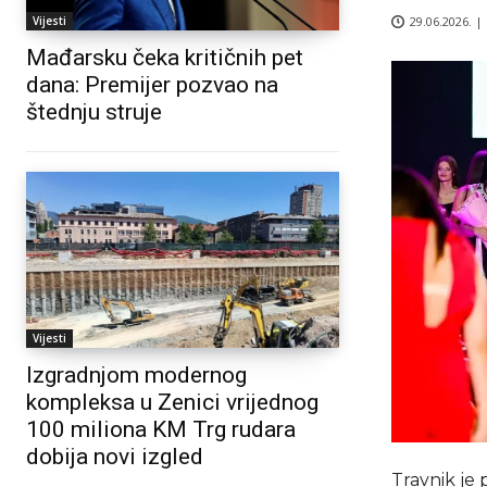
29.06.2026. |
Vijesti
Mađarsku čeka kritičnih pet
dana: Premijer pozvao na
štednju struje
Vijesti
Izgradnjom modernog
kompleksa u Zenici vrijednog
100 miliona KM Trg rudara
dobija novi izgled
Travnik je