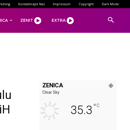
keting
Kontaktirajte Nas
Impressum
Copyright
Dark Mode
NICA
ZENIT
EXTRA
ZENICA
ulu
Clear Sky
°
iH
C
35.3