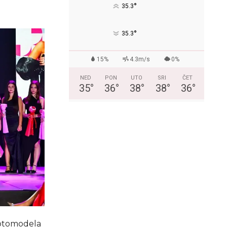
°
35.3
°
35.3
15%
4.3m/s
0%
NED
PON
UTO
SRI
ČET
35
°
36
°
38
°
38
°
36
°
Fotomodela