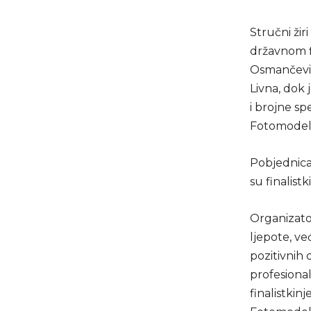
Stručni žir
državnom fi
Osmančević
Livna, dok 
i brojne sp
Fotomodel 
Pobjednica 
su finalist
Organizator
ljepote, v
pozitivnih 
profesiona
finalistkin