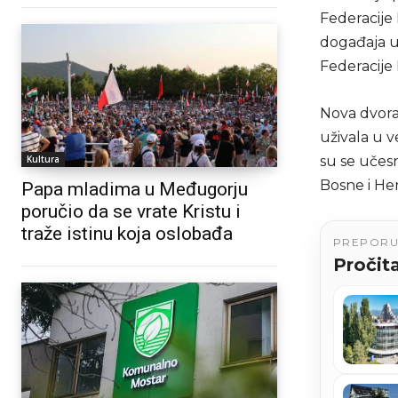
Federacije
događaja u 
Federacije 
Nova dvora
uživala u 
Kultura
su se učes
Bosne i He
Papa mladima u Međugorju
poručio da se vrate Kristu i
traže istinu koja oslobađa
PREPOR
Pročita