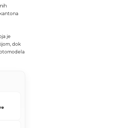
nih
h kantona
ja je
ijom, dok
 Fotomodela
ve