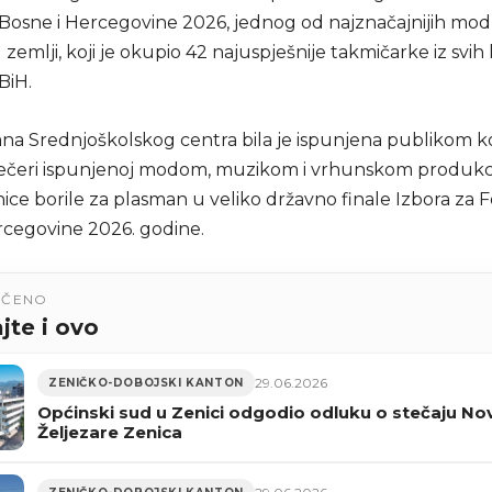
 Bosne i Hercegovine 2026, jednog od najznačajnijih mod
zemlji, koji je okupio 42 najuspješnije takmičarke iz svi
BiH.
na Srednjoškolskog centra bila je ispunjena publikom ko
večeri ispunjenoj modom, muzikom i vrhunskom produkc
nice borile za plasman u veliko državno finale Izbora za
rcegovine 2026. godine.
UČENO
jte i ovo
29.06.2026
ZENIČKO-DOBOJSKI KANTON
Općinski sud u Zenici odgodio odluku o stečaju No
Željezare Zenica