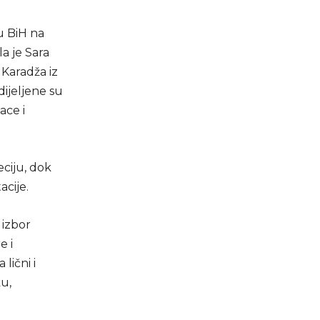
ju BiH na
a je Sara
Karadža iz
dijeljene su
ace i
ciju, dok
acije.
 izbor
e i
lični i
u,