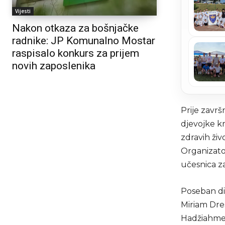
Vijesti
Nakon otkaza za bošnjačke
radnike: JP Komunalno Mostar
raspisalo konkurs za prijem
novih zaposlenika
Prije zavr
djevojke kr
zdravih živ
Organizator
učesnica z
Poseban dio
Miriam Dre
Hadžiahmet