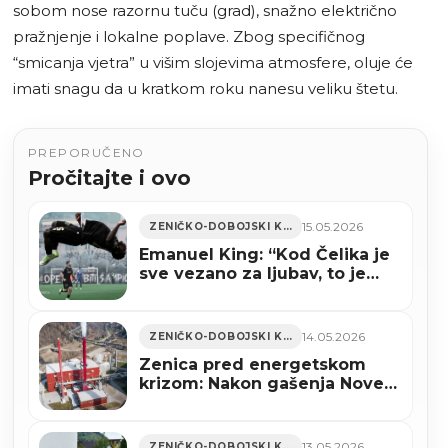
sobom nose razornu tuču (grad), snažno električno
pražnjenje i lokalne poplave. Zbog specifičnog
“smicanja vjetra” u višim slojevima atmosfere, oluje će
imati snagu da u kratkom roku nanesu veliku štetu.
PREPORUČENO
Pročitajte i ovo
15.05.2026
ZENIČKO-DOBOJSKI KANTON
Emanuel King: “Kod Čelika je
sve vezano za ljubav, to je
više od same strasti” (VIDEO)
14.05.2026
ZENIČKO-DOBOJSKI KANTON
Zenica pred energetskom
krizom: Nakon gašenja Nove
željezare, pokrenut i
predstečajni proces za
Toplanu
13.05.2026
ZENIČKO-DOBOJSKI KANTON