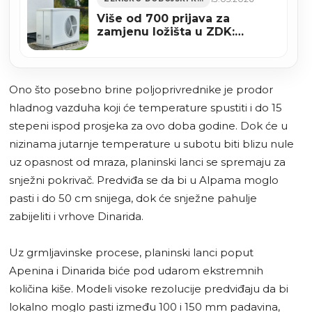
Više od 700 prijava za
zamjenu ložišta u ZDK:
Toplotne pumpe među
najtraženijim rješenjima
Ono što posebno brine poljoprivrednike je prodor
hladnog vazduha koji će temperature spustiti i do 15
stepeni ispod prosjeka za ovo doba godine. Dok će u
nizinama jutarnje temperature u subotu biti blizu nule
uz opasnost od mraza, planinski lanci se spremaju za
snježni pokrivač. Predviđa se da bi u Alpama moglo
pasti i do 50 cm snijega, dok će snježne pahulje
zabijeliti i vrhove Dinarida.
Uz grmljavinske procese, planinski lanci poput
Apenina i Dinarida biće pod udarom ekstremnih
količina kiše. Modeli visoke rezolucije predviđaju da bi
lokalno moglo pasti između 100 i 150 mm padavina,