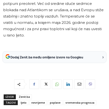
potpuni preokret. Već od sredine iduće sedmice
blokada nad Atlantikom se urušava, a nad Evropu stiže
stabilniji i znatno topliji vazduh. Temperature će se
vratiti u normalu, a krajem maja 2026. godine postoji
mogućnost i za prvi pravi toplotni val koji će nas uvesti
u rano ljeto.
›
Dodaj Zenit.ba među omiljene izvore na Googleu
IZVOR
Zenit.ba
TAGOVI
ljeto
nevrijeme
poplave
vremenska prognoza