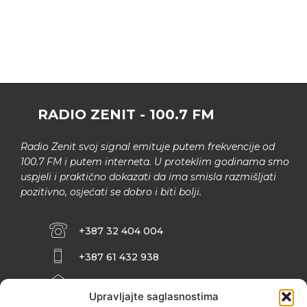
RADIO ZENIT - 100.7 FM
Radio Zenit svoj signal emituje putem frekvencije od
100.7 FM i putem interneta. U proteklim godinama smo
uspjeli i praktično dokazati da ima smisla razmišljati
pozitivno, osjećati se dobro i biti bolji.
+387 32 404 004
+387 61 432 938
INFO@ZENIT.BA
Upravljajte saglasnostima