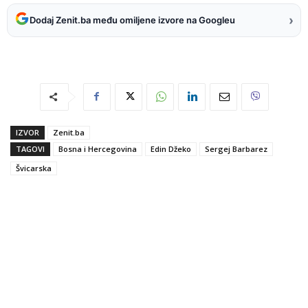
›
Dodaj Zenit.ba među omiljene izvore na Googleu
IZVOR
Zenit.ba
TAGOVI
Bosna i Hercegovina
Edin Džeko
Sergej Barbarez
Švicarska