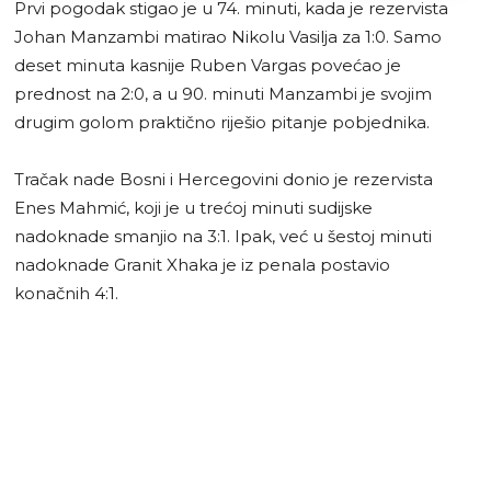
Prvi pogodak stigao je u 74. minuti, kada je rezervista
Johan Manzambi matirao Nikolu Vasilja za 1:0. Samo
deset minuta kasnije Ruben Vargas povećao je
prednost na 2:0, a u 90. minuti Manzambi je svojim
drugim golom praktično riješio pitanje pobjednika.
Tračak nade Bosni i Hercegovini donio je rezervista
Enes Mahmić, koji je u trećoj minuti sudijske
nadoknade smanjio na 3:1. Ipak, već u šestoj minuti
nadoknade Granit Xhaka je iz penala postavio
konačnih 4:1.