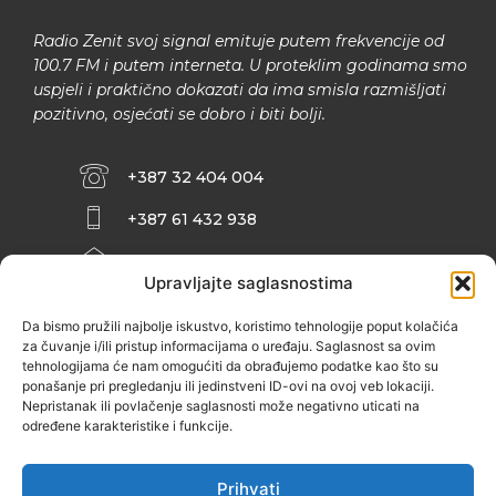
Radio Zenit svoj signal emituje putem frekvencije od
100.7 FM i putem interneta. U proteklim godinama smo
uspjeli i praktično dokazati da ima smisla razmišljati
pozitivno, osjećati se dobro i biti bolji.
+387 32 404 004
+387 61 432 938
INFO@ZENIT.BA
Upravljajte saglasnostima
HUSEINA KULENOVIĆA BR. 2 (RK
ZENIČANKA, 3. SPRAT), 72000 ZENICA
Da bismo pružili najbolje iskustvo, koristimo tehnologije poput kolačića
za čuvanje i/ili pristup informacijama o uređaju. Saglasnost sa ovim
tehnologijama će nam omogućiti da obrađujemo podatke kao što su
ponašanje pri pregledanju ili jedinstveni ID-ovi na ovoj veb lokaciji.
Nepristanak ili povlačenje saglasnosti može negativno uticati na
određene karakteristike i funkcije.
Prihvati