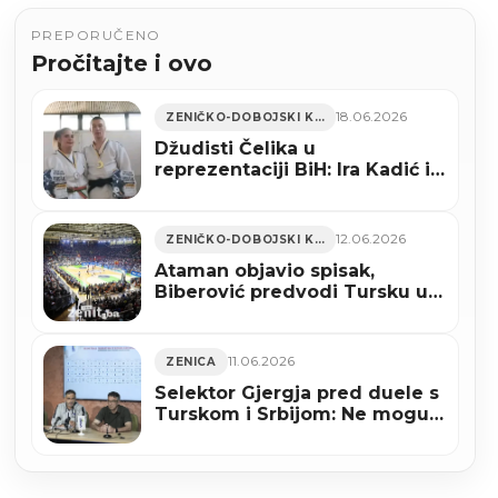
PREPORUČENO
Pročitajte i ovo
18.06.2026
ZENIČKO-DOBOJSKI KANTON
Džudisti Čelika u
reprezentaciji BiH: Ira Kadić i
Zubejr Sakić putuju na
Balkansko prvenstvo u
Bukurešt
12.06.2026
ZENIČKO-DOBOJSKI KANTON
Ataman objavio spisak,
Biberović predvodi Tursku u
Zenici
11.06.2026
ZENICA
Selektor Gjergja pred duele s
Turskom i Srbijom: Ne mogu
obećati rezultat, ali mogu da
ćemo dati sve od sebe