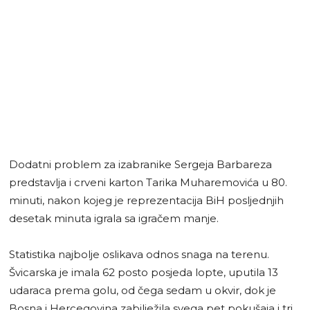
Dodatni problem za izabranike Sergeja Barbareza
predstavlja i crveni karton Tarika Muharemovića u 80.
minuti, nakon kojeg je reprezentacija BiH posljednjih
desetak minuta igrala sa igračem manje.
Statistika najbolje oslikava odnos snaga na terenu.
Švicarska je imala 62 posto posjeda lopte, uputila 13
udaraca prema golu, od čega sedam u okvir, dok je
Bosna i Hercegovina zabilježila svega pet pokušaja i tri