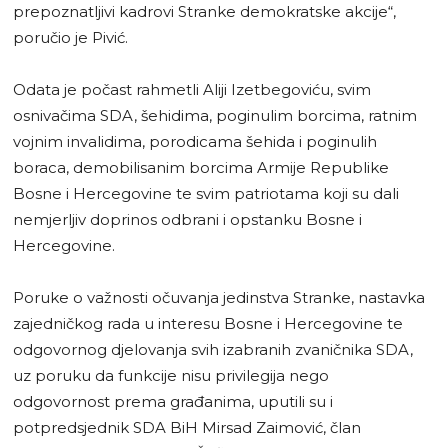
prepoznatljivi kadrovi Stranke demokratske akcije“,
poručio je Pivić.
Odata je počast rahmetli Aliji Izetbegoviću, svim
osnivačima SDA, šehidima, poginulim borcima, ratnim
vojnim invalidima, porodicama šehida i poginulih
boraca, demobilisanim borcima Armije Republike
Bosne i Hercegovine te svim patriotama koji su dali
nemjerljiv doprinos odbrani i opstanku Bosne i
Hercegovine.
Poruke o važnosti očuvanja jedinstva Stranke, nastavka
zajedničkog rada u interesu Bosne i Hercegovine te
odgovornog djelovanja svih izabranih zvaničnika SDA,
uz poruku da funkcije nisu privilegija nego
odgovornost prema građanima, uputili su i
potpredsjednik SDA BiH Mirsad Zaimović, član