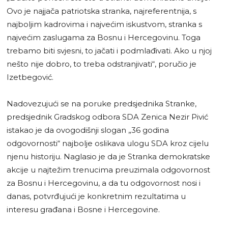
Ovo je najjača patriotska stranka, najreferentnija, s
najboljim kadrovima i najvećim iskustvom, stranka s
najvećim zaslugama za Bosnu i Hercegovinu. Toga
trebamo biti svjesni, to jačati i podmlađivati. Ako u njoj
nešto nije dobro, to treba odstranjivati“, poručio je
Izetbegović.
Nadovezujući se na poruke predsjednika Stranke,
predsjednik Gradskog odbora SDA Zenica Nezir Pivić
istakao je da ovogodišnji slogan „36 godina
odgovornosti“ najbolje oslikava ulogu SDA kroz cijelu
njenu historiju. Naglasio je da je Stranka demokratske
akcije u najtežim trenucima preuzimala odgovornost
za Bosnu i Hercegovinu, a da tu odgovornost nosi i
danas, potvrđujući je konkretnim rezultatima u
interesu građana i Bosne i Hercegovine.