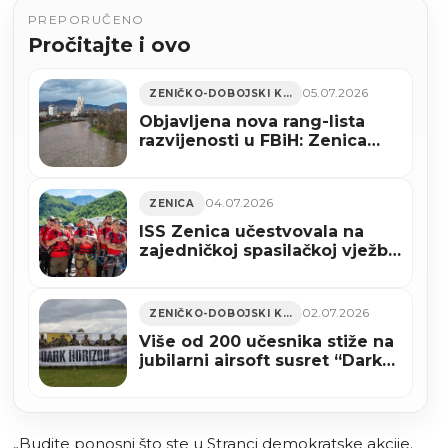
PREPORUČENO
Pročitajte i ovo
05.07.2026
ZENIČKO-DOBOJSKI KANTON
Objavljena nova rang-lista
razvijenosti u FBiH: Zenica
pala za 3 mjesta
04.07.2026
ZENICA
ISS Zenica učestvovala na
zajedničkoj spasilačkoj vježbi
„Za svaki ljudski život 2026“ u
Jablanici (FOTO)
02.07.2026
ZENIČKO-DOBOJSKI KANTON
Više od 200 učesnika stiže na
jubilarni airsoft susret “Dark
Horizon 2026” u Zenici
(VIDEO)
„Budite ponosni što ste u Stranci demokratske akcije.