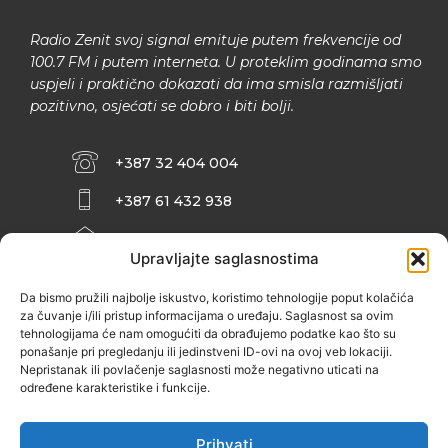
Radio Zenit svoj signal emituje putem frekvencije od
100.7 FM i putem interneta. U proteklim godinama smo
uspjeli i praktično dokazati da ima smisla razmišljati
pozitivno, osjećati se dobro i biti bolji.
+387 32 404 004
+387 61 432 938
INFO@ZENIT.BA
Upravljajte saglasnostima
HUSEINA KULENOVIĆA BR. 2 (RK
ZENIČANKA, 3. SPRAT), 72000 ZENICA
Da bismo pružili najbolje iskustvo, koristimo tehnologije poput kolačića
za čuvanje i/ili pristup informacijama o uređaju. Saglasnost sa ovim
tehnologijama će nam omogućiti da obrađujemo podatke kao što su
ponašanje pri pregledanju ili jedinstveni ID-ovi na ovoj veb lokaciji.
Nepristanak ili povlačenje saglasnosti može negativno uticati na
određene karakteristike i funkcije.
Prihvati