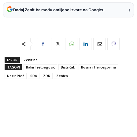
›
Dodaj Zenit.ba među omiljene izvore na Googleu
IZVOR
Zenit.ba
TAGOVI
Bakir Izetbegović
Bistričak
Bosna i Hercegovina
Nezir Pivić
SDA
ZDK
Zenica