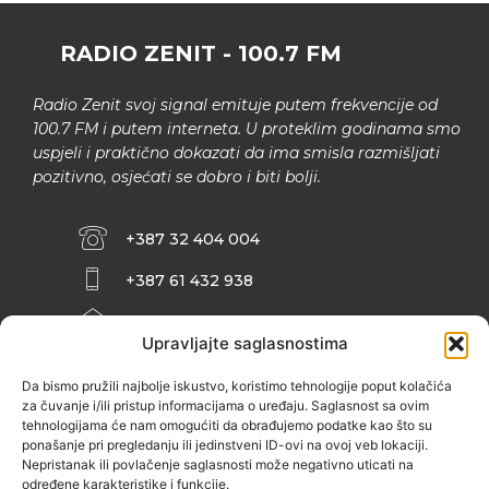
RADIO ZENIT - 100.7 FM
Radio Zenit svoj signal emituje putem frekvencije od
100.7 FM i putem interneta. U proteklim godinama smo
uspjeli i praktično dokazati da ima smisla razmišljati
pozitivno, osjećati se dobro i biti bolji.
+387 32 404 004
+387 61 432 938
INFO@ZENIT.BA
Upravljajte saglasnostima
HUSEINA KULENOVIĆA BR. 2 (RK
ZENIČANKA, 3. SPRAT), 72000 ZENICA
Da bismo pružili najbolje iskustvo, koristimo tehnologije poput kolačića
za čuvanje i/ili pristup informacijama o uređaju. Saglasnost sa ovim
tehnologijama će nam omogućiti da obrađujemo podatke kao što su
ponašanje pri pregledanju ili jedinstveni ID-ovi na ovoj veb lokaciji.
Nepristanak ili povlačenje saglasnosti može negativno uticati na
određene karakteristike i funkcije.