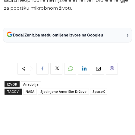
sadrži neophodne hemijske elemente i izvore energije
za podršku mikrobnom životu.
›
Dodaj Zenit.ba među omiljene izvore na Googleu
IZVOR
Anadolija
TAGOVI
NASA
Sjedinjene Američke Države
SpaceX