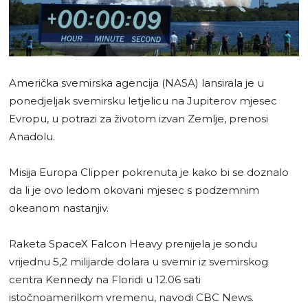
Američka svemirska agencija (NASA) lansirala je u
ponedjeljak svemirsku letjelicu na Jupiterov mjesec
Evropu, u potrazi za životom izvan Zemlje, prenosi
Anadolu.
Misija Europa Clipper pokrenuta je kako bi se doznalo
da li je ovo ledom okovani mjesec s podzemnim
okeanom nastanjiv.
Raketa SpaceX Falcon Heavy prenijela je sondu
vrijednu 5,2 milijarde dolara u svemir iz svemirskog
centra Kennedy na Floridi u 12.06 sati
istočnoamerilkom vremenu, navodi CBC News.