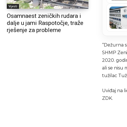
Vijesti
Osamnaest zeničkih rudara i
dalje u jami Raspotočje, traže
rješenje za probleme
“Dežurna sl
SHMP Zenic
2020. godin
ali se nisu
tužilac Tuži
Uviđaj na l
ZDK.