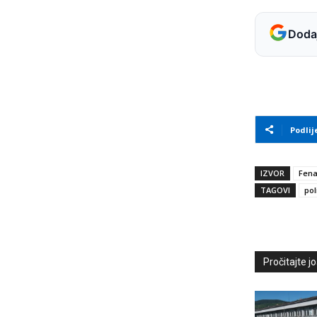
Dodaj
Podlij
IZVOR
Fen
TAGOVI
pol
Pročitajte još