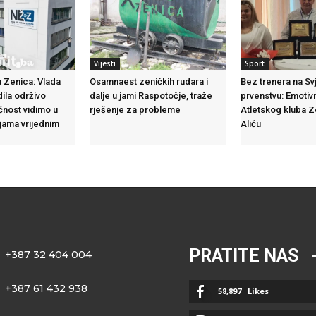
Vijesti
Sport
 Zenica: Vlada
Osamnaest zeničkih rudara i
Bez trenera na S
dila održivo
dalje u jami Raspotočje, traže
prvenstvu: Emotiv
ćnost vidimo u
rješenje za probleme
Atletskog kluba 
ijama vrijednim
Aliću
PRATITE NAS
+387 32 404 004
+387 61 432 938
58,897
Likes