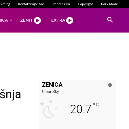
keting
Kontaktirajte Nas
Impressum
Copyright
Dark Mode
NICA
ZENIT
EXTRA
ZENICA
šnja
Clear Sky
°
C
20.7