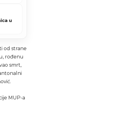
ica u
ti od strane
cu, rođenu
vao smrt,
kantonalni
ović.
icije MUP-a