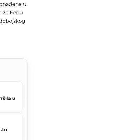
pronađena u
e za Fenu
-dobojskog
šila u
stu