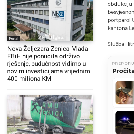
obdukciju t
besvjesnom
portparol 
kantona Lej
Portal
Služba Hitn
Nova Željezara Zenica: Vlada
FBiH nije ponudila održivo
rješenje, budućnost vidimo u
PREPOR
Pročita
novim investicijama vrijednim
400 miliona KM