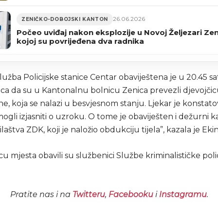
26.06.2026
ZENIČKO-DOBOJSKI KANTON
Počeo uviđaj nakon eksplozije u Novoj Željezari Zen
kojoj su povrijeđena dva radnika
užba Policijske stanice Centar obaviještena je u 20.45 sa
a da su u Kantonalnu bolnicu Zenica prevezli djevojči
e, koja se nalazi u besvjesnom stanju. Ljekar je konstato
 mogli izjasniti o uzroku. O tome je obaviješten i dežurni 
laštva ZDK, koji je naložio obdukciju tijela”, kazala je Ekin
icu mjesta obavili su službenici Službe kriminalističke pol
Pratite nas i na
Twitteru
,
Facebooku
i
Instagramu
.