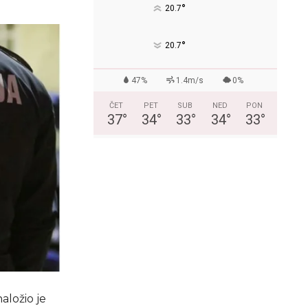
°
20.7
°
20.7
47%
1.4m/s
0%
ČET
PET
SUB
NED
PON
37
°
34
°
33
°
34
°
33
°
aložio je