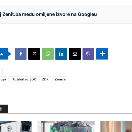
 Zenit.ba među omiljene izvore na Googleu
eli
a
icija
Tužilaštvo ZDK
ZDK
Zenica
...