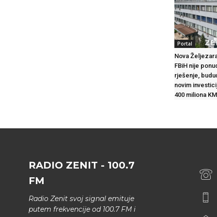
Portal
Nova Željezara
FBiH nije ponu
rješenje, budu
novim investic
400 miliona KM
RADIO ZENIT - 100.7
FM
Radio Zenit svoj signal emituje
putem frekvencije od 100.7 FM i