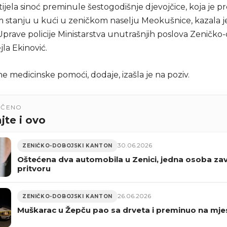
ijela sinoć preminule šestogodišnje djevojčice, koja je 
 stanju u kući u zeničkom naselju Meokušnice, kazala j
Uprave policije Ministarstva unutrašnjih poslova Zeničko
la Ekinović.
e medicinske pomoći, dodaje, izašla je na poziv.
UČENO
jte i ovo
30.06.2026
ZENIČKO-DOBOJSKI KANTON
Oštećena dva automobila u Zenici, jedna osoba zavr
pritvoru
26.06.2026
ZENIČKO-DOBOJSKI KANTON
Muškarac u Žepču pao sa drveta i preminuo na mje