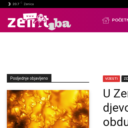
C
20.7
Zenica
POČET
Posljednje objavljeno
VIJESTI
Z
U Ze
djev
obdu