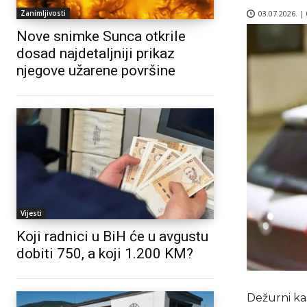
03.07.2026. |
Zanimljivosti
Nove snimke Sunca otkrile
dosad najdetaljniji prikaz
njegove užarene površine
Vijesti
Koji radnici u BiH će u avgustu
dobiti 750, a koji 1.200 KM?
Dežurni ka