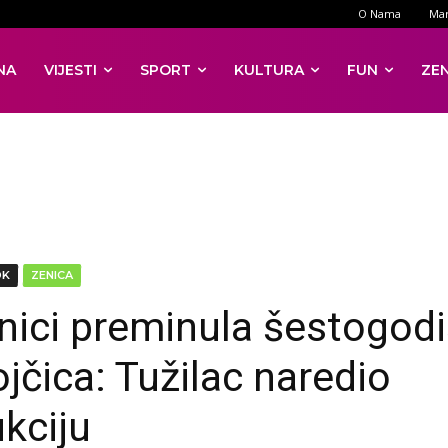
O Nama
Mar
NA
VIJESTI
SPORT
KULTURA
FUN
ZE
DK
ZENICA
nici preminula šestogodi
ojčica: Tužilac naredio
kciju