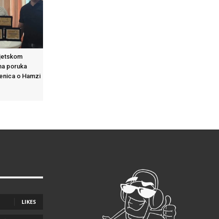
vjetskom
na poruka
Zenica o Hamzi
LIKES