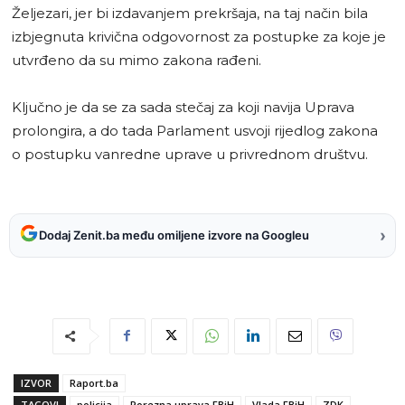
Željezari, jer bi izdavanjem prekršaja, na taj način bila
izbjegnuta krivična odgovornost za postupke za koje je
utvrđeno da su mimo zakona rađeni.
Ključno je da se za sada stečaj za koji navija Uprava
prolongira, a do tada Parlament usvoji rijedlog zakona
o postupku vanredne uprave u privrednom društvu.
›
Dodaj Zenit.ba među omiljene izvore na Googleu
IZVOR
Raport.ba
TAGOVI
policija
Porezna uprava FBiH
Vlada FBiH
ZDK