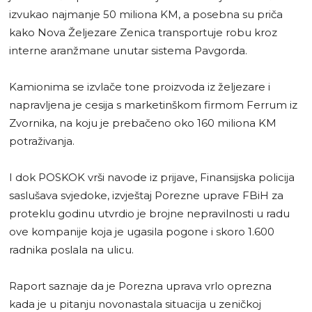
izvukao najmanje 50 miliona KM, a posebna su priča
kako Nova Željezare Zenica transportuje robu kroz
interne aranžmane unutar sistema Pavgorda.
Kamionima se izvlače tone proizvoda iz željezare i
napravljena je cesija s marketinškom firmom Ferrum iz
Zvornika, na koju je prebačeno oko 160 miliona KM
potraživanja.
I dok POSKOK vrši navode iz prijave, Finansijska policija
saslušava svjedoke, izvještaj Porezne uprave FBiH za
proteklu godinu utvrdio je brojne nepravilnosti u radu
ove kompanije koja je ugasila pogone i skoro 1.600
radnika poslala na ulicu.
Raport saznaje da je Porezna uprava vrlo oprezna
kada je u pitanju novonastala situacija u zeničkoj