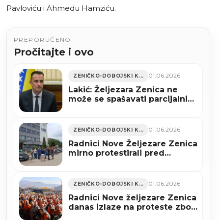
Pavloviću i Ahmedu Hamziću.
PREPORUČENO
Pročitajte i ovo
01.06.2026
ZENIČKO-DOBOJSKI KANTON
Lakić: Željezara Zenica ne
može se spašavati parcijalnim
zakupom, već cjelovitim
institucionalnim rješenjem
01.06.2026
ZENIČKO-DOBOJSKI KANTON
Radnici Nove Željezare Zenica
mirno protestirali pred
zgradom Uprave
01.06.2026
ZENIČKO-DOBOJSKI KANTON
Radnici Nove željezare Zenica
danas izlaze na proteste zbog
neisplaćenih otpremnina i