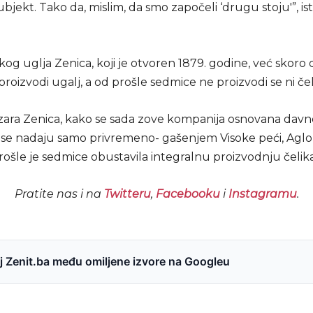
ubjekt. Tako da, mislim, da smo započeli ‘drugu stoju'”, is
g uglja Zenica, koji je otvoren 1879. godine, već skoro d
roizvodi ugalj, a od prošle sedmice ne proizvodi se ni čel
zara Zenica, kako se sada zove kompanija osnovana davn
i se nadaju samo privremeno- gašenjem Visoke peći, Aglom
rošle je sedmice obustavila integralnu proizvodnju čelika
Pratite nas i na
Twitteru
,
Facebooku
i
Instagramu
.
 Zenit.ba među omiljene izvore na Googleu