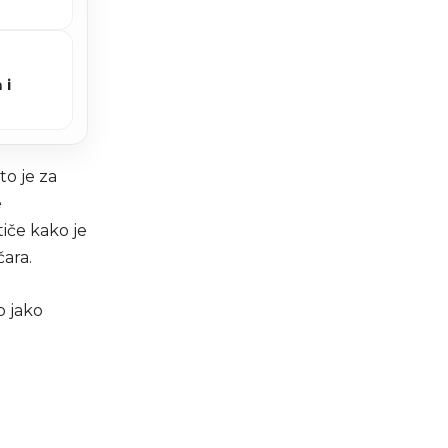
 i
to je za
e
stiče kako je
ara.
o jako