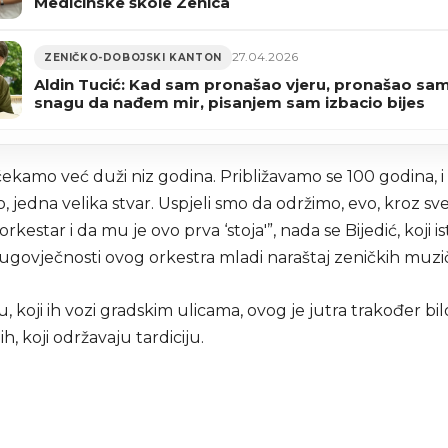
Medicinske škole Zenica
27.04.2026
ZENIČKO-DOBOJSKI KANTON
Aldin Tucić: Kad sam pronašao vjeru, pronašao sam
snagu da nađem mir, pisanjem sam izbacio bijes
 čekamo već duži niz godina. Približavamo se 100 godina, i 
o, jedna velika stvar. Uspjeli smo da održimo, evo, kroz sv
rkestar i da mu je ovo prva ‘stoja'”, nada se Bijedić, koji i
ugovječnosti ovog orkestra mladi naraštaj zeničkih muzič
 koji ih vozi gradskim ulicama, ovog je jutra trakođer bil
, koji održavaju tardiciju.