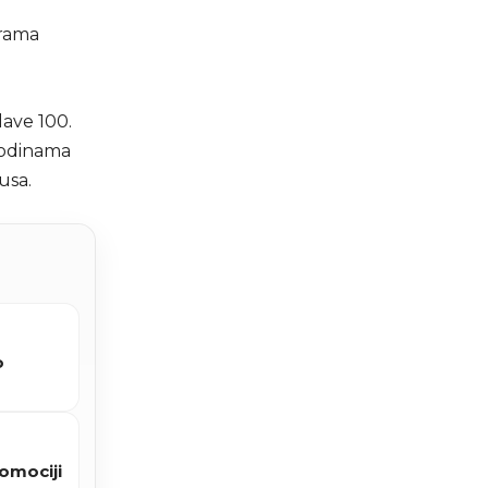
erama
lave 100.
 godinama
usa.
o
omociji