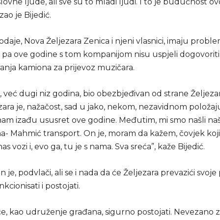
slovne ljude, ali sve su to mladi ljudi. I to je budućnost o
zao je Bijedić.
odaje, Nova Željezara Zenica i njeni vlasnici, imaju probl
 pa ove godine s tom kompanijom nisu uspjeli dogovoriti
ranja kamiona za prijevoz muzičara.
e, već dugi niz godina, bio obezbjeđivan od strane Željezar
ara je, nažačost, sad u jako, nekom, nezavidnom položaju
 nam izađu ususret ove godine. Međutim, mi smo našli na
a- Mahmić transport. On je, moram da kažem, čovjek koji 
as vozi i, evo ga, tu je s nama. Sva sreća”, kaže Bijedić.
n je, podvlači, ali se i nada da će Željezara prevazići svo
kcionisati i postojati.
e, kao udruženje građana, sigurno postojati. Nevezano za