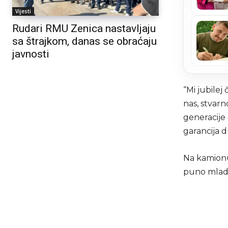
Vijesti
Rudari RMU Zenica nastavljaju
sa štrajkom, danas se obraćaju
javnosti
“Mi jubilej
nas, stvarn
generacije o
garancija d
Na kamionu,
puno mladih