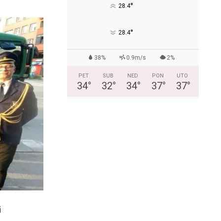
°
28.4
°
28.4
38%
0.9m/s
2%
PET
SUB
NED
PON
UTO
34
°
32
°
34
°
37
°
37
°
i