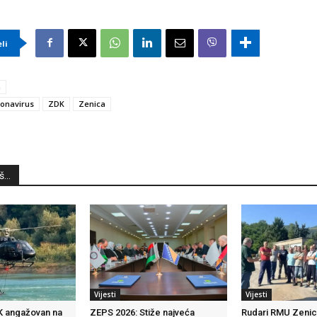
eli
a
onavirus
ZDK
Zenica
...
Vijesti
Vijesti
K angažovan na
ZEPS 2026: Stiže najveća
Rudari RMU Zenica