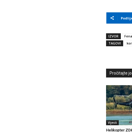
Podlij
IZVOR
Fen
TAGOVI
kor
Pročitajte još
Vijesti
Helikopter ZD