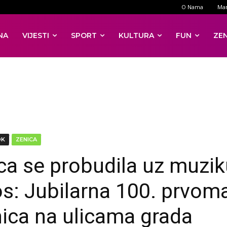
O Nama
Mar
NA
VIJESTI
SPORT
KULTURA
FUN
ZE
DK
ZENICA
ca se probudila uz muzik
s: Jubilarna 100. prvom
ica na ulicama grada