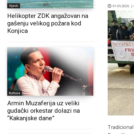
01.05.2026. |
Vijesti
Helikopter ZDK angažovan na
gašenju velikog požara kod
Konjica
Kultura
Armin Muzaferija uz veliki
gudački orkestar dolazi na
“Kakanjske dane”
Tradiciona