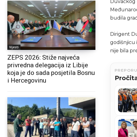
Duvačkog or
Međunarodn
budila gra
Dirigent Du
godišnjicu 
Vijesti
nije bila p
ZEPS 2026: Stiže najveća
privredna delegacija iz Libije
PREPOR
koja je do sada posjetila Bosnu
Pročita
i Hercegovinu