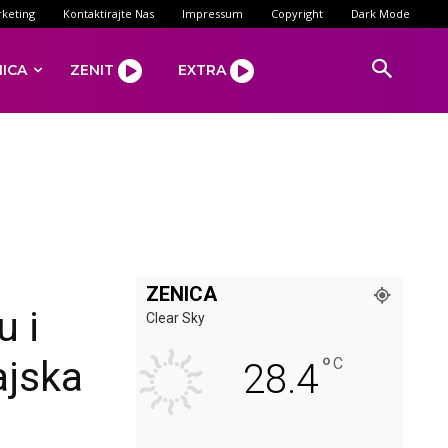
keting
Kontaktirajte Nas
Impressum
Copyright
Dark Mode
NICA
ZENIT
EXTRA
ZENICA
u i
Clear Sky
°
ajska
C
28.4