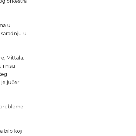
vog orkestra
ema u
 saradnju u
e, Mittala.
 i nisu
šeg
je jučer
je probleme
 bilo koji