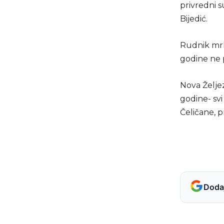
privredni s
Bijedić.
Rudnik mrko
godine ne p
Nova Želje
godine- sv
Čeličane, p
Dodaj