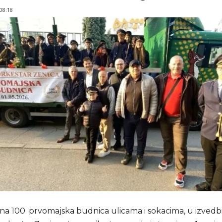
 08:18
lna 100. prvomajska budnica ulicama i sokacima, u izvedb