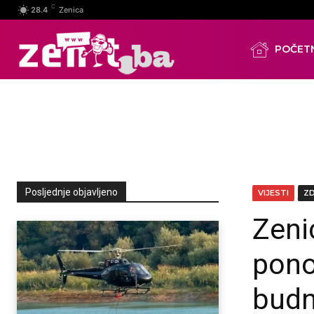
C
28.4
Zenica
POČET
Posljednje objavljeno
VIJESTI
Z
Zeni
pono
budn