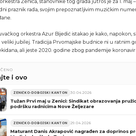
kestra Zenica, stanovnike tog grada jutros je za 1. maj –
i praznik rada, svojim prepoznatljivim muzičkim num
đane.
vačkog orkestra Azur Bijedić istakao je kako, napokon, s
i veliki jubilej. Tradicija Prvomajske budnice ni u ratnim
rekidana, ali jeste 2020. godine zbog pandemije koronavir
UČENO
jte i ovo
30.04.2026
ZENIČKO-DOBOJSKI KANTON
Tužan Prvi maj u Zenici: Sindikat obrazovanja pruži
podršku radnicima Nove Željezare
29.04.2026
ZENIČKO-DOBOJSKI KANTON
Maturant Danis Akrapović nagrađen za doprinos pr