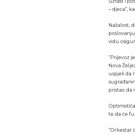
uzrast i po
– djeca”, ka
Nažalost, d
poslovanju
vidu osigu
“Prijevoz j
Nova Željez
uspjeli da
sugrađanin
pristao da n
Optimističa
te da će fun
“Orkestar ć