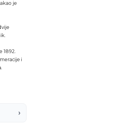
takao je
vije
ik.
e 1892.
eracije i
.
›