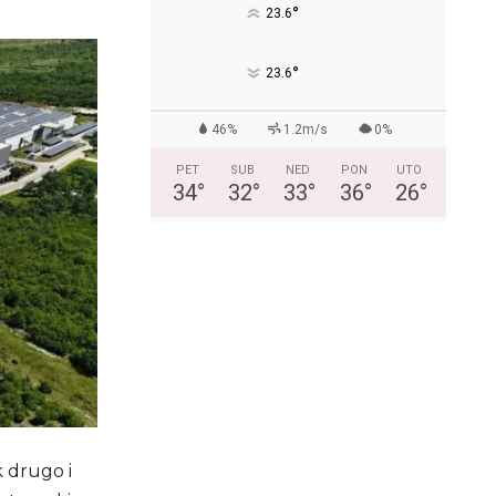
°
23.6
°
23.6
46%
1.2m/s
0%
PET
SUB
NED
PON
UTO
34
°
32
°
33
°
36
°
26
°
k drugo i