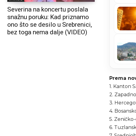
Severina na koncertu poslala
snažnu poruku: Kad priznamo
ono što se desilo u Srebrenici,
bez toga nema dalje (VIDEO)
Prema nov
1. Kanton S
2. Zapadn
3. Hercego
4. Bosansk
5. Zeničko
6. Tuzlans
7. Srednjo