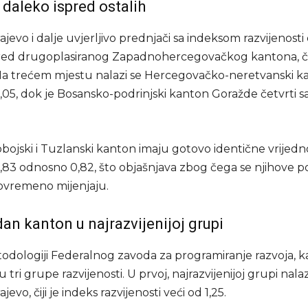
 daleko ispred ostalih
jevo i dalje uvjerljivo prednjači sa indeksom razvijenosti 
red drugoplasiranog Zapadnohercegovačkog kantona, čij
6. Na trećem mjestu nalazi se Hercegovačko-neretvanski k
,05, dok je Bosansko-podrinjski kanton Goražde četvrti 
ojski i Tuzlanski kanton imaju gotovo identične vrijedno
,83 odnosno 0,82, što objašnjava zbog čega se njihove po
povremeno mijenjaju.
an kanton u najrazvijenijoj grupi
dologiji Federalnog zavoda za programiranje razvoja, k
 u tri grupe razvijenosti. U prvoj, najrazvijenijoj grupi nala
evo, čiji je indeks razvijenosti veći od 1,25.