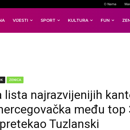
O Nama
Mar
NA
VIJESTI
SPORT
KULTURA
FUN
ZE
DK
ZENICA
lista najrazvijenijih kan
hercegovačka među top 
pretekao Tuzlanski