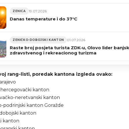
19.07.2026
ZENICA
Danas temperature i do 37°C
01.07.2026
ZENIČKO-DOBOJSKI KANTON
Raste broj posjeta turista ZDK-u, Olovo lider banjs
zdravstvenog i rekreacionog turizma
oj rang-listi, poredak kantona izgleda ovako:
arajevo
ohercegovački kanton
vačko-neretvanski kanton
o-podrinjski kanton Goražde
-dobojski kanton
ki kanton
bosanski kanton