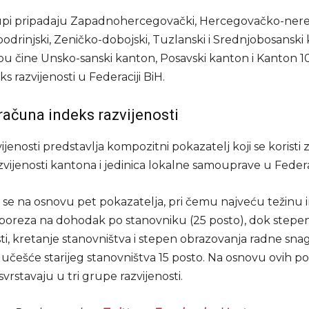
pi pripadaju Zapadnohercegovački, Hercegovačko-nere
odrinjski, Zeničko-dobojski, Tuzlanski i Srednjobosanski
u čine Unsko-sanski kanton, Posavski kanton i Kanton 10
ks razvijenosti u Federaciji BiH.
računa indeks razvijenosti
ijenosti predstavlja kompozitni pokazatelj koji se koristi
vijenosti kantona i jedinica lokalne samouprave u Federac
 se na osnovu pet pokazatelja, pri čemu najveću težinu 
 poreza na dohodak po stanovniku (25 posto), dok stepe
ti, kretanje stanovništva i stepen obrazovanja radne sna
 učešće starijeg stanovništva 15 posto. Na osnovu ovih p
svrstavaju u tri grupe razvijenosti.