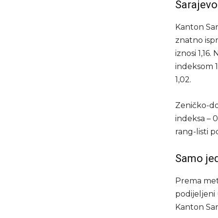
Sarajevo
Kanton Sara
znatno isp
iznosi 1,1
indeksom 1
1,02.
Zeničko-dob
indeksa – 0
rang-listi 
Samo jed
Prema meto
podijeljeni
Kanton Saraj