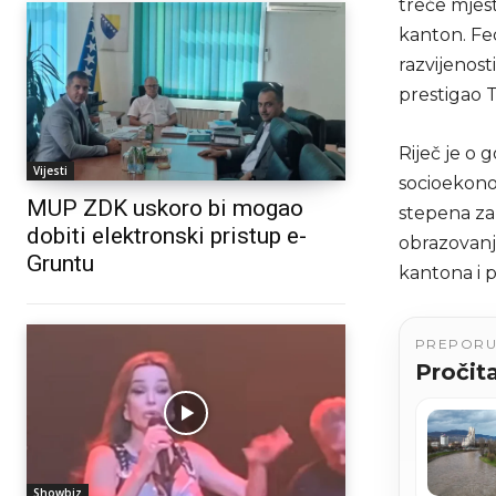
treće mjes
kanton. Fed
razvijenos
prestigao T
Riječ je o 
Vijesti
socioekono
MUP ZDK uskoro bi mogao
stepena zap
dobiti elektronski pristup e-
obrazovanja
Gruntu
kantona i p
PREPOR
Pročita
Showbiz