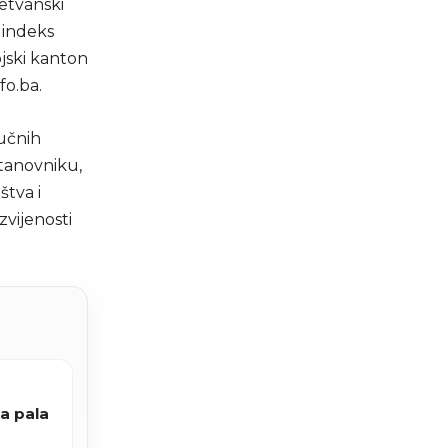
etvanski
 indeks
jski kanton
fo.ba.
jučnih
tanovniku,
štva i
vijenosti
ca pala