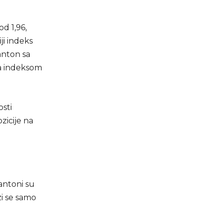
od 1,96,
i indeks
anton sa
sa indeksom
sti
zicije na
antoni su
zi se samo