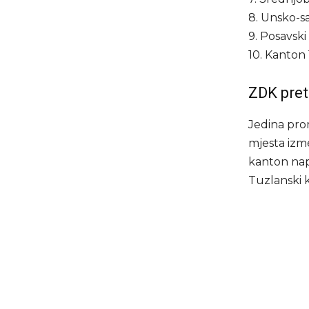
8. Unsko-s
9. Posavsk
10. Kanton 
ZDK pret
Jedina pro
mjesta izm
kanton nap
Tuzlanski 