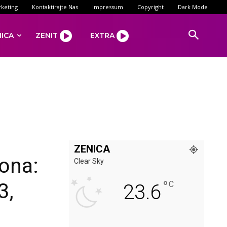
keting
Kontaktirajte Nas
Impressum
Copyright
Dark Mode
NICA
ZENIT
EXTRA
ZENICA
tona:
Clear Sky
°
3,
C
23.6