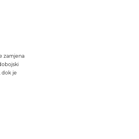
e zamjena
dobojski
 dok je