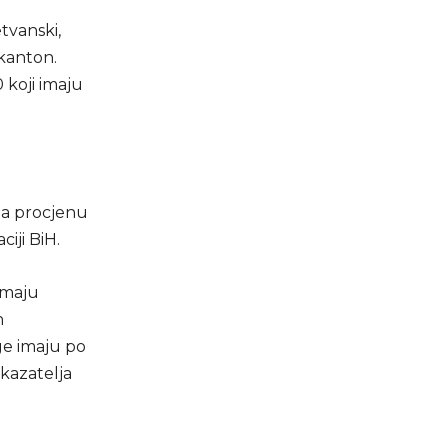
tvanski,
 kanton.
 koji imaju
 za procjenu
iji BiH.
imaju
n
ge imaju po
okazatelja