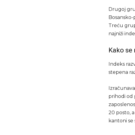
Drugoj gru
Bosansko-p
Treću grup
najniži inde
Kako se 
Indeks razv
stepena raz
Izračunava
prihodi od
zaposlenos
20 posto, a
kantoni se 