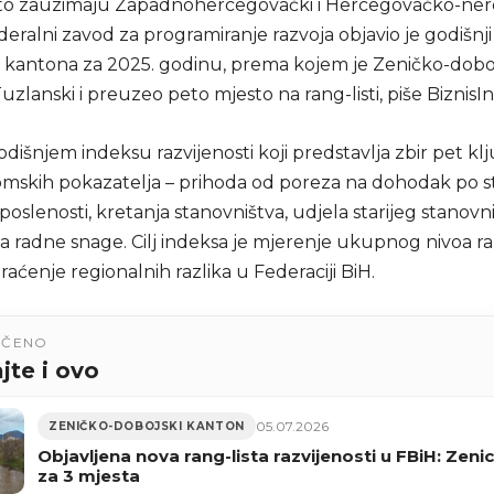
to zauzimaju Zapadnohercegovački i Hercegovačko-ner
eralni zavod za programiranje razvoja objavio je godišnji
ti kantona za 2025. godinu, prema kojem je Zeničko-dobo
uzlanski i preuzeo peto mjesto na rang-listi, piše BiznisIn
godišnjem indeksu razvijenosti koji predstavlja zbir pet kl
mskih pokazatelja – prihoda od poreza na dohodak po s
oslenosti, kretanja stanovništva, udjela starijeg stanovni
 radne snage. Cilj indeksa je mjerenje ukupnog nivoa raz
raćenje regionalnih razlika u Federaciji BiH.
UČENO
jte i ovo
05.07.2026
ZENIČKO-DOBOJSKI KANTON
Objavljena nova rang-lista razvijenosti u FBiH: Zeni
za 3 mjesta