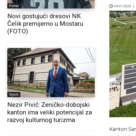
04.07.2026. |
Portal
Novi gostujući dresovi NK
Čelik premijerno u Mostaru
(FOTO)
Vijesti
Nezir Pivić: Zeničko-dobojski
kanton ima veliki potencijal za
razvoj kulturnog turizma
Kanton Saraj