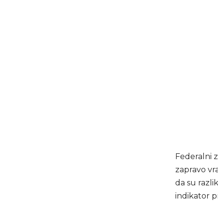
Federalni 
zapravo vra
da su razli
indikator 