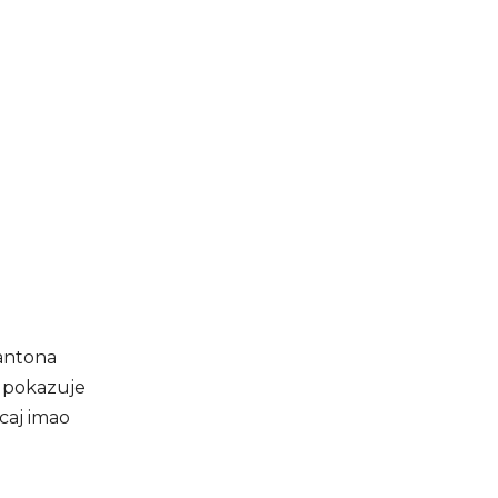
kantona
to pokazuje
caj imao