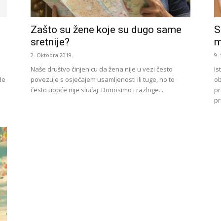
Zašto su žene koje su dugo same
S
sretnije?
m
2. Oktobra 2019.
9.
Naše društvo činjenicu da žena nije u vezi često
Is
de
povezuje s osjećajem usamljenosti ili tuge, no to
ob
često uopće nije slučaj. Donosimo i razloge...
pr
pr