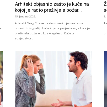
Arhitekt objasnio zašto je kuća na
Ž
kojoj je radio preživjela požar...
s
15. Januara 2025.
3.
Arhitekt Greg Chase na društvenim je mrežama
Ta
e
objavio fotografiju kuće koju je projektirao, a koja je
to
preživjela požare u Los Angelesu. Kuće u
br
susjedstvu...