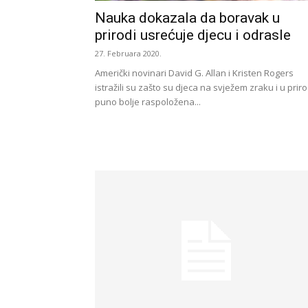
Nauka dokazala da boravak u
prirodi usrećuje djecu i odrasle
27. Februara 2020.
Američki novinari David G. Allan i Kristen Rogers
istražili su zašto su djeca na svježem zraku i u priro
puno bolje raspoložena...