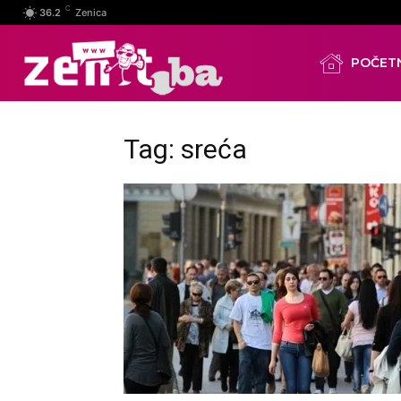
C
36.2
Zenica
POČET
Tag: sreća