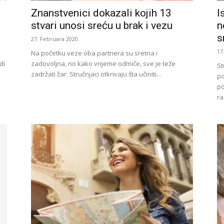
Znanstvenici dokazali kojih 13
I
stvari unosi sreću u brak i vezu
n
s
27. Februara 2020.
17
Na početku veze oba partnera su sretna i
di
zadovoljna, no kako vrijeme odmiče, sve je teže
St
zadržati žar. Stručnjaci otkrivaju šta učiniti...
po
po
ra