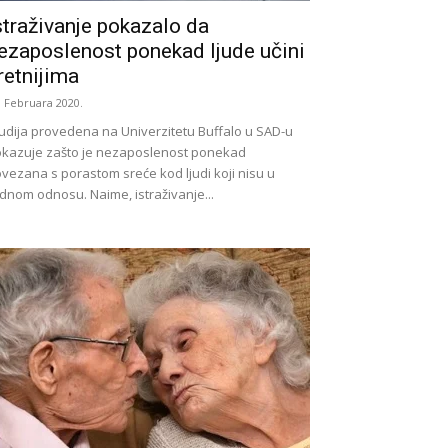
straživanje pokazalo da
ezaposlenost ponekad ljude učini
retnijima
. Februara 2020.
udija provedena na Univerzitetu Buffalo u SAD-u
kazuje zašto je nezaposlenost ponekad
vezana s porastom sreće kod ljudi koji nisu u
dnom odnosu. Naime, istraživanje...