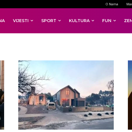
O Nama
Mar
NA
VIJESTI
SPORT
KULTURA
FUN
ZE