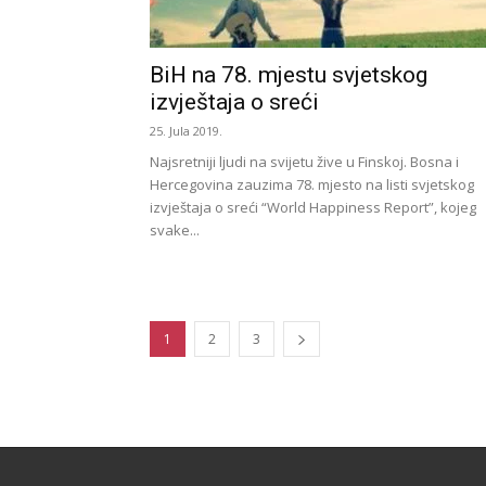
BiH na 78. mjestu svjetskog
izvještaja o sreći
25. Jula 2019.
Najsretniji ljudi na svijetu žive u Finskoj. Bosna i
Hercegovina zauzima 78. mjesto na listi svjetskog
izvještaja o sreći “World Happiness Report”, kojeg
svake...
1
2
3