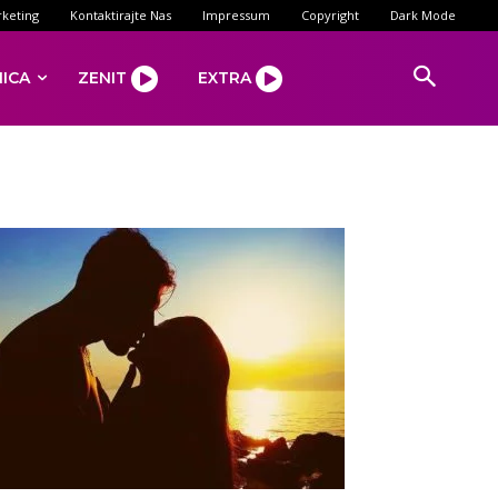
keting
Kontaktirajte Nas
Impressum
Copyright
Dark Mode
NICA
ZENIT
EXTRA