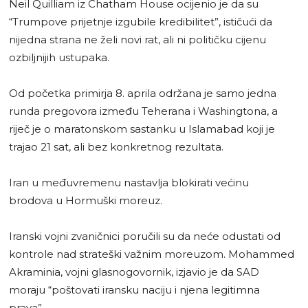
Neil Quilliam iz Chatham House ocijenio je da su
“Trumpove prijetnje izgubile kredibilitet”, ističući da
nijedna strana ne želi novi rat, ali ni političku cijenu
ozbiljnijih ustupaka.
Od početka primirja 8. aprila održana je samo jedna
runda pregovora između Teherana i Washingtona, a
riječ je o maratonskom sastanku u Islamabad koji je
trajao 21 sat, ali bez konkretnog rezultata.
Iran u međuvremenu nastavlja blokirati većinu
brodova u Hormuški moreuz.
Iranski vojni zvaničnici poručili su da neće odustati od
kontrole nad strateški važnim moreuzom. Mohammed
Akraminia, vojni glasnogovornik, izjavio je da SAD
moraju “poštovati iransku naciju i njena legitimna
prava”.