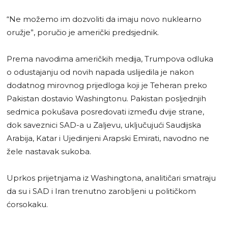
“Ne možemo im dozvoliti da imaju novo nuklearno
oružje”, poručio je američki predsjednik.
Prema navodima američkih medija, Trumpova odluka
o odustajanju od novih napada uslijedila je nakon
dodatnog mirovnog prijedloga koji je Teheran preko
Pakistan dostavio Washingtonu. Pakistan posljednjih
sedmica pokušava posredovati između dvije strane,
dok saveznici SAD-a u Zaljevu, uključujući Saudijska
Arabija, Katar i Ujedinjeni Arapski Emirati, navodno ne
žele nastavak sukoba.
Uprkos prijetnjama iz Washingtona, analitičari smatraju
da su i SAD i Iran trenutno zarobljeni u političkom
ćorsokaku.