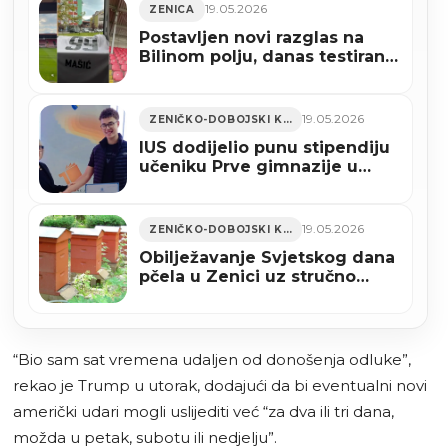
19.05.2026
ZENICA
Postavljen novi razglas na
Bilinom polju, danas testiran
(VIDEO)
19.05.2026
ZENIČKO-DOBOJSKI KANTON
IUS dodijelio punu stipendiju
učeniku Prve gimnazije u
Zenici
19.05.2026
ZENIČKO-DOBOJSKI KANTON
Obilježavanje Svjetskog dana
pčela u Zenici uz stručno
predavanje i dodjelu diploma
pčelarima
“Bio sam sat vremena udaljen od donošenja odluke”,
rekao je Trump u utorak, dodajući da bi eventualni novi
američki udari mogli uslijediti već “za dva ili tri dana,
možda u petak, subotu ili nedjelju”.