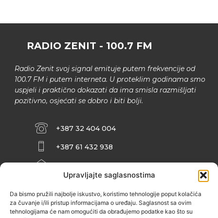
RADIO ZENIT - 100.7 FM
Radio Zenit svoj signal emituje putem frekvencije od
100.7 FM i putem interneta. U proteklim godinama smo
uspjeli i praktično dokazati da ima smisla razmišljati
pozitivno, osjećati se dobro i biti bolji.
+387 32 404 004
+387 61 432 938
INFO@ZENIT.BA
Upravljajte saglasnostima
HUSEINA KULENOVIĆA BR. 2 (RK
ZENIČANKA, 3. SPRAT), 72000 ZENICA
Da bismo pružili najbolje iskustvo, koristimo tehnologije poput kolačića
za čuvanje i/ili pristup informacijama o uređaju. Saglasnost sa ovim
tehnologijama će nam omogućiti da obrađujemo podatke kao što su