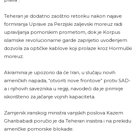
Teheran je dodatno zaoštrio retoriku nakon najave
formiranja Uprave za Perzijski zaljevski moreuz radi
upravljanja pomorskim prometom, dok je Korpus
islamske revolucionarne garde zaprijetio uvođenjem
dozvola za optičke kablove koji prolaze kroz Hormuški
moreuz.
Akraminia je upozorio da će Iran, u slučaju novih
američkih napada, “otvoriti nove frontove” protiv SAD-
a i njihovih saveznika u regiji, navodeći da je primirje
iskorišteno za jačanje vojnih kapaciteta.
Zamjenik iranskog ministra vanjskih poslova Kazem
Gharibabadi poručio je da Teheran insistira i na prekidu
američke pomorske blokade.