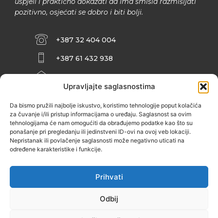
uspjeli i praktično dokazati da ima smisla razmišljati
pozitivno, osjećati se dobro i biti bolji.
+387 32 404 004
+387 61 432 938
INFO@ZENIT.BA
Upravljajte saglasnostima
HUSEINA KULENOVIĆA BR. 2 (RK
ZENIČANKA, 3. SPRAT), 72000 ZENICA
Da bismo pružili najbolje iskustvo, koristimo tehnologije poput kolačića
za čuvanje i/ili pristup informacijama o uređaju. Saglasnost sa ovim
tehnologijama će nam omogućiti da obrađujemo podatke kao što su
ponašanje pri pregledanju ili jedinstveni ID-ovi na ovoj veb lokaciji.
Nepristanak ili povlačenje saglasnosti može negativno uticati na
određene karakteristike i funkcije.
Prihvati
Odbij