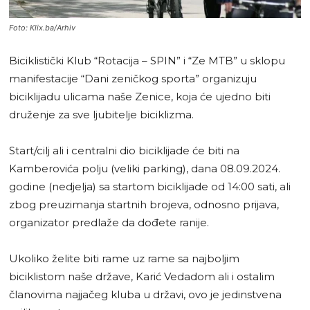
Foto: Klix.ba/Arhiv
Biciklistički Klub “Rotacija – SPIN” i “Ze MTB” u sklopu
manifestacije “Dani zeničkog sporta” organizuju
biciklijadu ulicama naše Zenice, koja će ujedno biti
druženje za sve ljubitelje biciklizma.
Start/cilj ali i centralni dio biciklijade će biti na
Kamberovića polju (veliki parking), dana 08.09.2024.
godine (nedjelja) sa startom biciklijade od 14:00 sati, ali
zbog preuzimanja startnih brojeva, odnosno prijava,
organizator predlaže da dođete ranije.
Ukoliko želite biti rame uz rame sa najboljim
biciklistom naše države, Karić Vedadom ali i ostalim
članovima najjačeg kluba u državi, ovo je jedinstvena