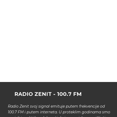
RADIO ZENIT - 100.7 FM
Radio Zenit svoj signal emituje putem frekvencije od
100.7 FM i putem interneta. U proteklim godinama smo