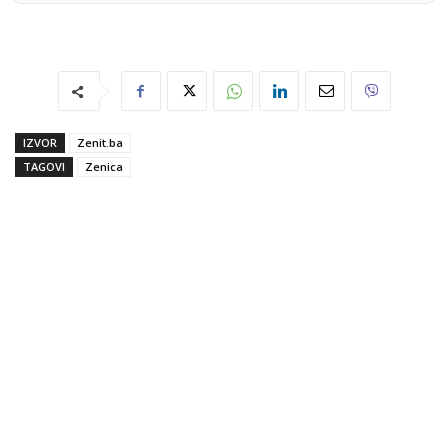
IZVOR
Zenit.ba
TAGOVI
Zenica