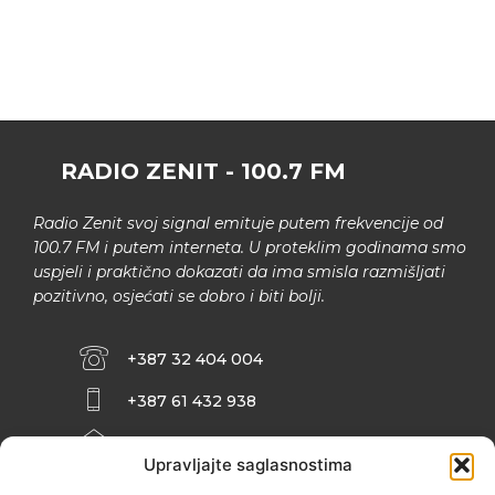
RADIO ZENIT - 100.7 FM
Radio Zenit svoj signal emituje putem frekvencije od
100.7 FM i putem interneta. U proteklim godinama smo
uspjeli i praktično dokazati da ima smisla razmišljati
pozitivno, osjećati se dobro i biti bolji.
+387 32 404 004
+387 61 432 938
INFO@ZENIT.BA
Upravljajte saglasnostima
HUSEINA KULENOVIĆA BR. 2 (RK