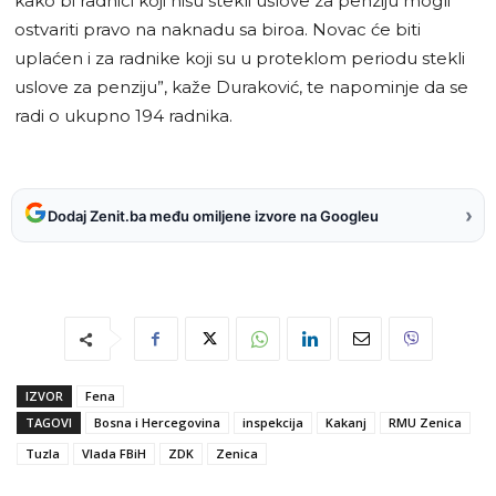
kako bi radnici koji nisu stekli uslove za penziju mogli
ostvariti pravo na naknadu sa biroa. Novac će biti
uplaćen i za radnike koji su u proteklom periodu stekli
uslove za penziju”, kaže Duraković, te napominje da se
radi o ukupno 194 radnika.
›
Dodaj Zenit.ba među omiljene izvore na Googleu
IZVOR
Fena
TAGOVI
Bosna i Hercegovina
inspekcija
Kakanj
RMU Zenica
Tuzla
Vlada FBiH
ZDK
Zenica