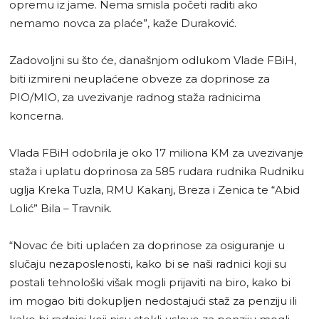
opremu iz jame. Nema smisla početi raditi ako
nemamo novca za plaće”, kaže Duraković.
Zadovoljni su što će, današnjom odlukom Vlade FBiH,
biti izmireni neuplaćene obveze za doprinose za
PIO/MIO, za uvezivanje radnog staža radnicima
koncerna.
Vlada FBiH odobrila je oko 17 miliona KM za uvezivanje
staža i uplatu doprinosa za 585 rudara rudnika Rudniku
uglja Kreka Tuzla, RMU Kakanj, Breza i Zenica te “Abid
Lolić” Bila – Travnik.
“Novac će biti uplaćen za doprinose za osiguranje u
slučaju nezaposlenosti, kako bi se naši radnici koji su
postali tehnološki višak mogli prijaviti na biro, kako bi
im mogao biti dokupljen nedostajući staž za penziju ili