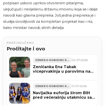
potpisan uskoro uprkos otvorenim pitanjima,
uključujući i neriješenu državnu imovinu koja se i dalje
navodi kao glavna prepreka. Još jedna prepreka je i
studija izvodljivosti za kompletan projekat kao i niz,
kako ministar navodi, sitnih detalja.
PREPORUČENO
Pročitajte i ovo
04.07.2026
ZENIČKO-DOBOJSKI KANTON
Zeničanka Ena Tabak
viceprvakinja u parovima na
prestižnom evropskom
turniru
01.07.2026
ZENIČKO-DOBOJSKI KANTON
Navijačka euforija širom BiH
pred večerašnju utakmicu sa
SAD