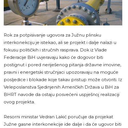
Rok za potpisivanje ugovora za Južnu plinsku
interkonekciju je istekao, ali se projekt i dalje nalazi u
fokusu političkih i stručnih rasprava. Dok iz Vlade
Federacije BiH uvjeravaju kako će dogovor biti
postignut i pored neriješenog pitanja državne imovine,
pravni i energetski stručnjaci upozoravaju na moguće
posljedice i blokade koje takav pristup može otvoriti. Iz
Veleposlanstva Sjedinjenih Američkih Država u BiH za
BHRT navode da ostaju posvećeni uspješnoj realizaciji
ovog projekta.
Resorni ministar Vedran Lakić poručuje da projekat
Južne gasne interkonekcije ide dalje i da će ugovor biti