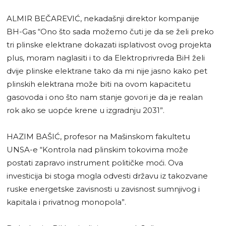
ALMIR BEČAREVIĆ, nekadašnji direktor kompanije
BH-Gas “Ono što sada možemo čuti je da se želi preko
tri plinske elektrane dokazati isplativost ovog projekta
plus, moram naglasiti i to da Elektroprivreda BiH želi
dvije plinske elektrane tako da mi nije jasno kako pet
plinskih elektrana može biti na ovom kapacitetu
gasovoda i ono što nam stanje govori je da je realan
rok ako se uopće krene u izgradnju 2031”.
HAZIM BAŠIĆ, profesor na Mašinskom fakultetu
UNSA-e “Kontrola nad plinskim tokovima može
postati zapravo instrument političke moći. Ova
investicija bi stoga mogla odvesti državu iz takozvane
ruske energetske zavisnosti u zavisnost sumnjivog i
kapitala i privatnog monopola”.