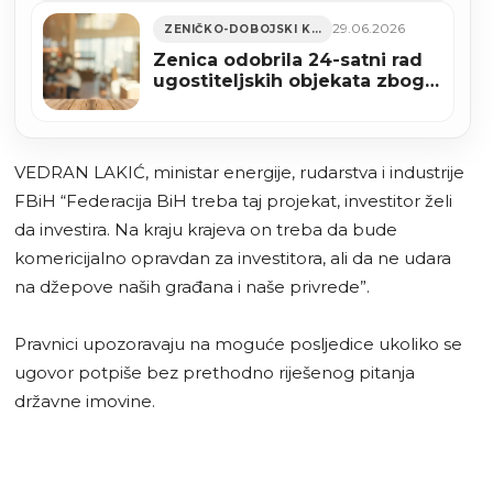
29.06.2026
ZENIČKO-DOBOJSKI KANTON
Zenica odobrila 24-satni rad
ugostiteljskih objekata zbog
utakmice BiH – SAD
VEDRAN LAKIĆ, ministar energije, rudarstva i industrije
FBiH “Federacija BiH treba taj projekat, investitor želi
da investira. Na kraju krajeva on treba da bude
komericijalno opravdan za investitora, ali da ne udara
na džepove naših građana i naše privrede”.
Pravnici upozoravaju na moguće posljedice ukoliko se
ugovor potpiše bez prethodno riješenog pitanja
državne imovine.