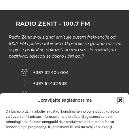
RADIO ZENIT - 100.7 FM
Radio Zenit svoj signal emituje putem frekvencije od
100.7 FM i putem interneta. U proteklim godinama smo
uspjeli i praktično dokazati da ima smisla razmišljati
pozitivno, osjećati se dobro i biti bolji.
+387 32 404 004
+387 61 432 938
INFO@ZENIT.BA
Upravljajte saglasnostima
HUSEINA KULENOVIĆA BR. 2 (RK
ZENIČANKA, 3. SPRAT), 72000 ZENICA
Da bismo pružili najbolje iskustvo, koristimo tehnologije poput kolačića
za čuvanje i/ili pristup informacijama o uređaju. Saglasnost sa ovim
tehnologijama će nam omogućiti da obrađujemo podatke kao što su
ponašanje pri pregledanju ili jedinstveni ID-ovi na ovoj veb lokaciji.