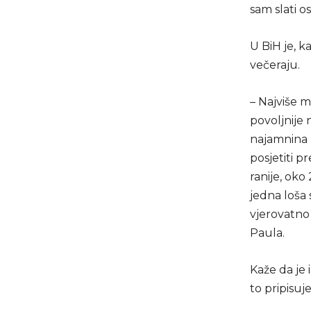
sam slati o
U BiH je, ka
večeraju.
– Najviše m
povoljnije 
najamnina b
posjetiti p
ranije, oko
jedna loša
vjerovatno j
Paula.
Kaže da je 
to pripisuj