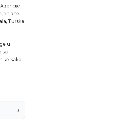
 Agencije
ijenja te
pala, Turske
age u
o su
dnike kako
›