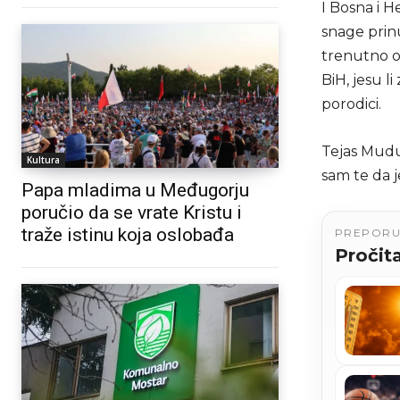
I Bosna i 
snage prinu
trenutno ok
BiH, jesu l
porodici.
Tejas Mudu 
Kultura
sam te da 
Papa mladima u Međugorju
poručio da se vrate Kristu i
traže istinu koja oslobađa
PREPOR
Pročita