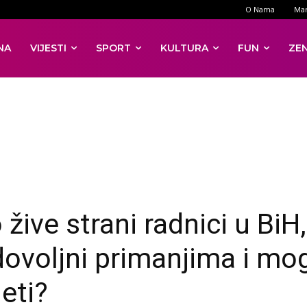
O Nama
Mar
NA
VIJESTI
SPORT
KULTURA
FUN
ZE
žive strani radnici u BiH,
dovoljni primanjima i mog
eti?