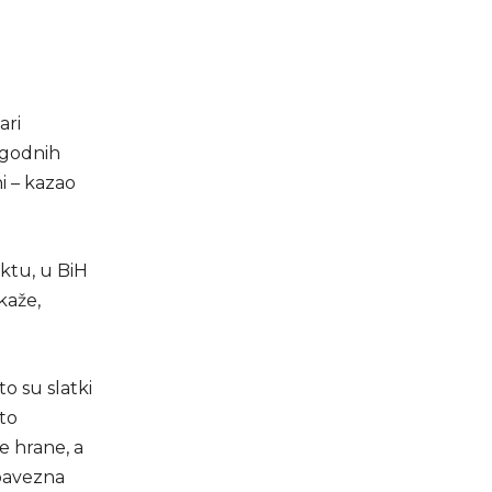
ari
ugodnih
i – kazao
ektu, u BiH
kaže,
o su slatki
 to
 hrane, a
obavezna