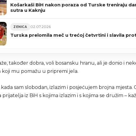
Košarkaši BiH nakon poraza od Turske treniraju dan
sutra u Kaknju
02.07.2026
ZENICA
Turska prelomila meč u trećoj četvrtini i slavila prot
aže, također dobra, voli bosansku hranu, ali je donio i nek
a koji mu pomažu u pripremi jela.
t kada sam slobodan, izlazim i posjećujem brojna mjesta.
prijatelja iz BiH s kojima izlazim i s kojima se družim – k