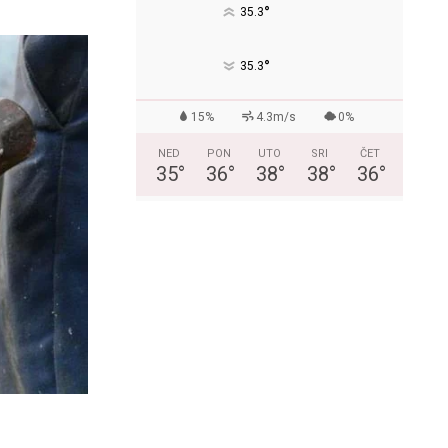
°
35.3
°
35.3
15%
4.3m/s
0%
NED
PON
UTO
SRI
ČET
35
°
36
°
38
°
38
°
36
°