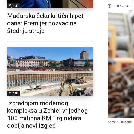
05.07.2026. |
Vijesti
Mađarsku čeka kritičnih pet
dana: Premijer pozvao na
štednju struje
Vijesti
Izgradnjom modernog
kompleksa u Zenici vrijednog
100 miliona KM Trg rudara
Foto: Ilustracija
dobija novi izgled