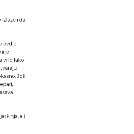
 izlaze i da
je ovdje
i je
 vrlo lako
atvaraju
okasno. Još
epari,
lašava
tkinja, ali