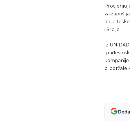
Procjenjuje
za zapošlja
da je teško
i Srbije.
Iz UNIDAD-a
građevinsko
kompanije 
bi održale 
Dodaj