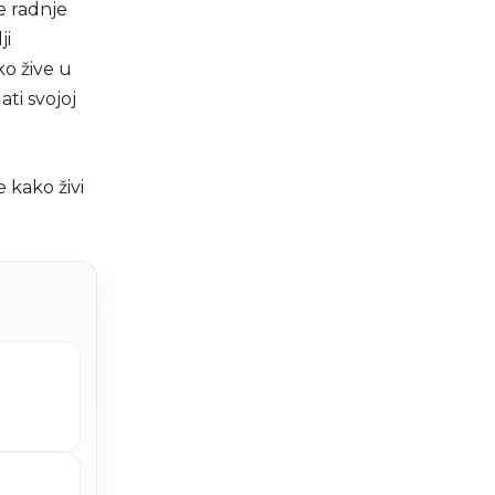
e radnje
ji
ko žive u
ati svojoj
e kako živi