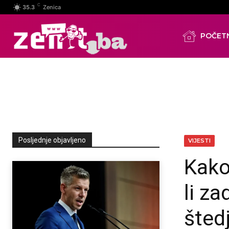
C
35.3
Zenica
POČET
Posljednje objavljeno
VIJESTI
Kako 
li za
štedj