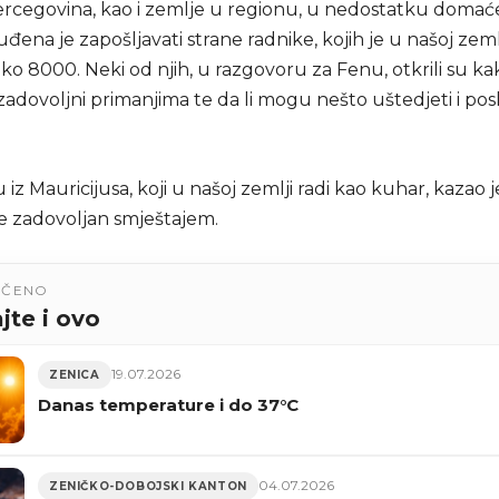
Hercegovina, kao i zemlje u regionu, u nedostatku domać
đena je zapošljavati strane radnike, kojih je u našoj zeml
o 8000. Neki od njih, u razgovoru za Fenu, otkrili su ka
i zadovoljni primanjima te da li mogu nešto uštedjeti i posl
iz Mauricijusa, koji u našoj zemlji radi kao kuhar, kazao j
je zadovoljan smještajem.
UČENO
jte i ovo
19.07.2026
ZENICA
Danas temperature i do 37°C
04.07.2026
ZENIČKO-DOBOJSKI KANTON