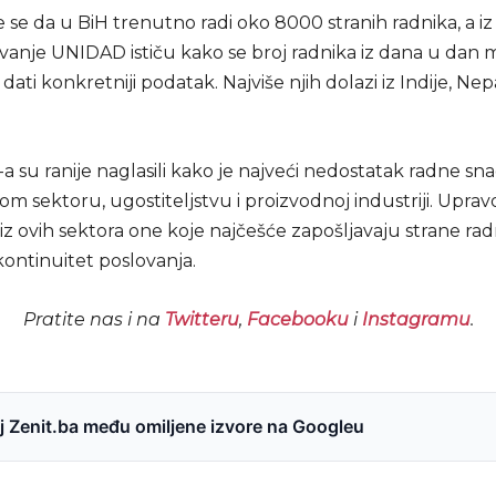
 se da u BiH trenutno radi oko 8000 stranih radnika, a iz
vanje UNIDAD ističu kako se broj radnika iz dana u dan m
 dati konkretniji podatak. Najviše njih dolazi iz Indije, Ne
 su ranije naglasili kako je najveći nedostatak radne sn
m sektoru, ugostiteljstvu i proizvodnoj industriji. Uprav
iz ovih sektora one koje najčešće zapošljavaju strane ra
kontinuitet poslovanja.
Pratite nas i na
Twitteru
,
Facebooku
i
Instagramu
.
 Zenit.ba među omiljene izvore na Googleu