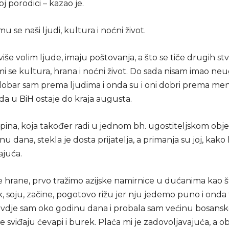
oj porodici – kazao je.
 se naši ljudi, kultura i noćni život.
više volim ljude, imaju poštovanja, a što se tiče drugih stv
i se kultura, hrana i noćni život. Do sada nisam imao ne
 dobar sam prema ljudima i onda su i oni dobri prema men
 da u BiH ostaje do kraja augusta.
lipina, koja također radi u jednom bh. ugostiteljskom obj
nu dana, stekla je dosta prijatelja, a primanja su joj, kako 
ajuća.
če hrane, prvo tražimo azijske namirnice u dućanima kao št
, soju, začine, pogotovo rižu jer nju jedemo puno i onda
dje sam oko godinu dana i probala sam većinu bosanske
se sviđaju ćevapi i burek. Plaća mi je zadovoljavajuća, a 