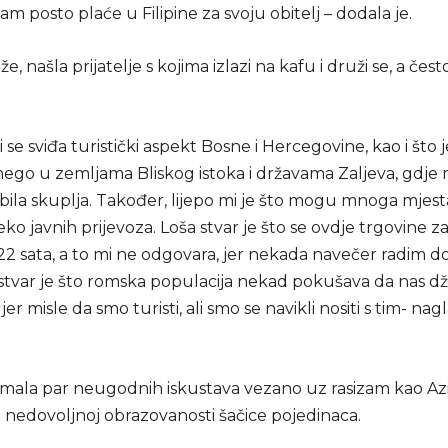
sam posto plaće u Filipine za svoju obitelj – dodala je.
že, našla prijatelje s kojima izlazi na kafu i druži se, a često
i se sviđa turistički aspekt Bosne i Hercegovine, kao i što 
nego u zemljama Bliskog istoka i državama Zaljeva, gdje m
ila skuplja. Također, lijepo mi je što mogu mnoga mjesta
reko javnih prijevoza. Loša stvar je što se ovdje trgovine z
 22 sata, a to mi ne odgovara, jer nekada navečer radim d
 stvar je što romska populacija nekad pokušava da nas dž
er misle da smo turisti, ali smo se navikli nositi s tim- nag
imala par neugodnih iskustava vezano uz rasizam kao Azija
e nedovoljnoj obrazovanosti šačice pojedinaca.