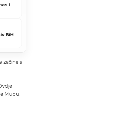
as i
iv BiH
e začine s
 Ovdje
aže Mudu.