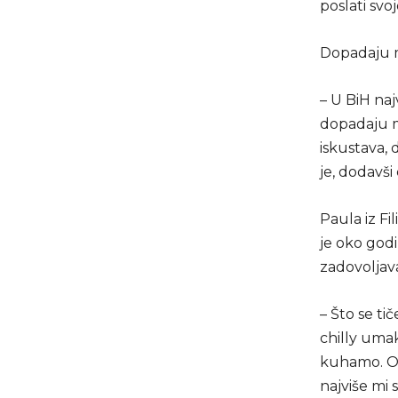
poslati svoj
Dopadaju mu
– U BiH naj
dopadaju m
iskustava,
je, dodavši
Paula iz Fi
je oko godi
zadovoljav
– Što se ti
chilly umak
kuhamo. Ov
najviše mi 