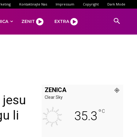
keting
Kontaktirajte Nas
Impressum
Copyright
Dark Mode
NICA
ZENIT
EXTRA
ZENICA
 jesu
Clear Sky
°
u li
C
35.3