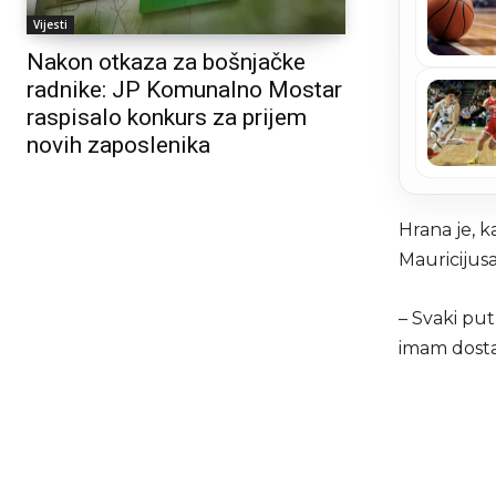
Vijesti
Nakon otkaza za bošnjačke
radnike: JP Komunalno Mostar
raspisalo konkurs za prijem
novih zaposlenika
Hrana je, k
Mauricijus
– Svaki pu
imam dosta 