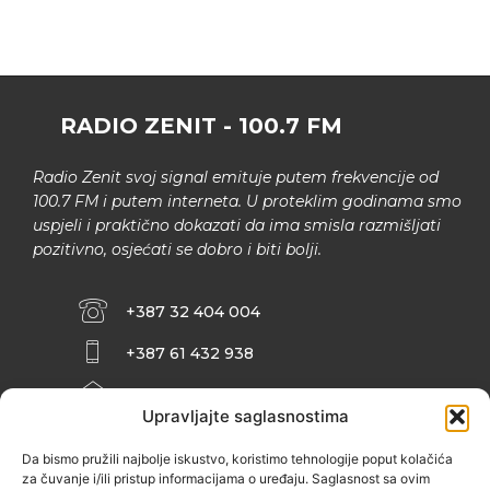
RADIO ZENIT - 100.7 FM
Radio Zenit svoj signal emituje putem frekvencije od
100.7 FM i putem interneta. U proteklim godinama smo
uspjeli i praktično dokazati da ima smisla razmišljati
pozitivno, osjećati se dobro i biti bolji.
+387 32 404 004
+387 61 432 938
INFO@ZENIT.BA
Upravljajte saglasnostima
HUSEINA KULENOVIĆA BR. 2 (RK
ZENIČANKA, 3. SPRAT), 72000 ZENICA
Da bismo pružili najbolje iskustvo, koristimo tehnologije poput kolačića
za čuvanje i/ili pristup informacijama o uređaju. Saglasnost sa ovim