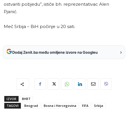
ostvariti pobjedu”, ističe bh. reprezentativac Alen
Pjanić.
Meč Srbija – BiH počinje u 20 sati.
›
Dodaj Zenit.ba među omiljene izvore na Googleu
IZVOR
BHRT
TAGOVI
Beograd
Bosna i Hercegovina
FIFA
Srbija