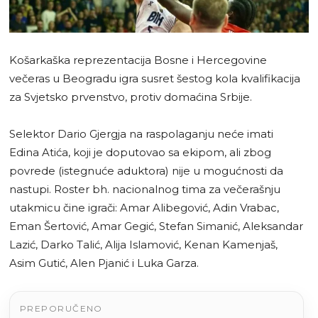
Košarkaška reprezentacija Bosne i Hercegovine
večeras u Beogradu igra susret šestog kola kvalifikacija
za Svjetsko prvenstvo, protiv domaćina Srbije.
Selektor Dario Gjergja na raspolaganju neće imati
Edina Atića, koji je doputovao sa ekipom, ali zbog
povrede (istegnuće aduktora) nije u mogućnosti da
nastupi. Roster bh. nacionalnog tima za večerašnju
utakmicu čine igrači: Amar Alibegović, Adin Vrabac,
Eman Šertović, Amar Gegić, Stefan Simanić, Aleksandar
Lazić, Darko Talić, Alija Islamović, Kenan Kamenjaš,
Asim Gutić, Alen Pjanić i Luka Garza.
PREPORUČENO