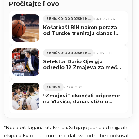
Pročitajte i ovo
04.07.2026
ZENIČKO-DOBOJSKI KANTON
Košarkaši BiH nakon poraza
od Turske treniraju danas i
sutra u Kaknju
02.07.2026
ZENIČKO-DOBOJSKI KANTON
Selektor Dario Gjergja
odredio 12 Zmajeva za meč
protiv Turske
28.06.2026
ZENICA
“Zmajevi” okončali pripreme
na Vlašiću, danas stižu u
Zenicu za meč s Turskom
“Neće biti lagana utakmica. Srbija je jedna od najjačih
ekipa u Evropi, ali mi ćemo dati sve od sebe i pokušati