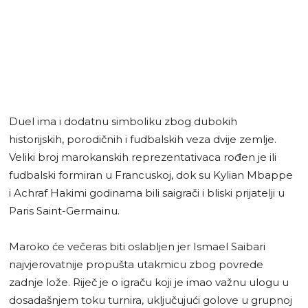
Duel ima i dodatnu simboliku zbog dubokih
historijskih, porodičnih i fudbalskih veza dvije zemlje.
Veliki broj marokanskih reprezentativaca rođen je ili
fudbalski formiran u Francuskoj, dok su Kylian Mbappe
i Achraf Hakimi godinama bili saigrači i bliski prijatelji u
Paris Saint-Germainu.
Maroko će večeras biti oslabljen jer Ismael Saibari
najvjerovatnije propušta utakmicu zbog povrede
zadnje lože. Riječ je o igraču koji je imao važnu ulogu u
dosadašnjem toku turnira, uključujući golove u grupnoj