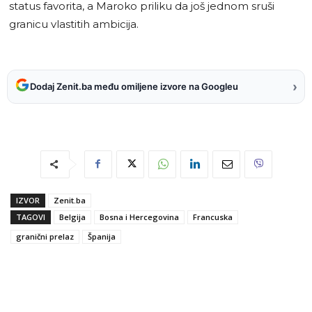
status favorita, a Maroko priliku da još jednom sruši
granicu vlastitih ambicija.
›
Dodaj Zenit.ba među omiljene izvore na Googleu
IZVOR
Zenit.ba
TAGOVI
Belgija
Bosna i Hercegovina
Francuska
granični prelaz
Španija