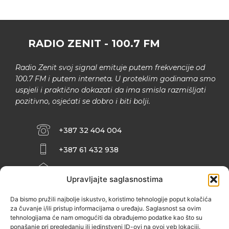
RADIO ZENIT - 100.7 FM
Radio Zenit svoj signal emituje putem frekvencije od
100.7 FM i putem interneta. U proteklim godinama smo
uspjeli i praktično dokazati da ima smisla razmišljati
pozitivno, osjećati se dobro i biti bolji.
+387 32 404 004
+387 61 432 938
INFO@ZENIT.BA
Upravljajte saglasnostima
HUSEINA KULENOVIĆA BR. 2 (RK
ZENIČANKA, 3. SPRAT), 72000 ZENICA
Da bismo pružili najbolje iskustvo, koristimo tehnologije poput kolačića
za čuvanje i/ili pristup informacijama o uređaju. Saglasnost sa ovim
tehnologijama će nam omogućiti da obrađujemo podatke kao što su
ponašanje pri pregledanju ili jedinstveni ID-ovi na ovoj veb lokaciji.