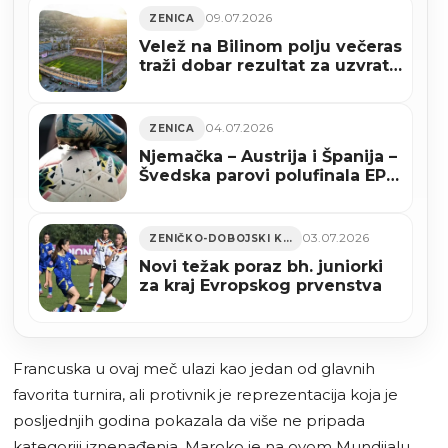
09.07.2026
ZENICA
Velež na Bilinom polju večeras
traži dobar rezultat za uzvrat
protiv Milsamija u Moldaviji
04.07.2026
ZENICA
Njemačka – Austrija i Španija –
Švedska parovi polufinala EP
za nogometašice U19
03.07.2026
ZENIČKO-DOBOJSKI KANTON
Novi težak poraz bh. juniorki
za kraj Evropskog prvenstva
Francuska u ovaj meč ulazi kao jedan od glavnih
favorita turnira, ali protivnik je reprezentacija koja je
posljednjih godina pokazala da više ne pripada
kategoriji iznenađenja. Maroko je na ovom Mundijalu