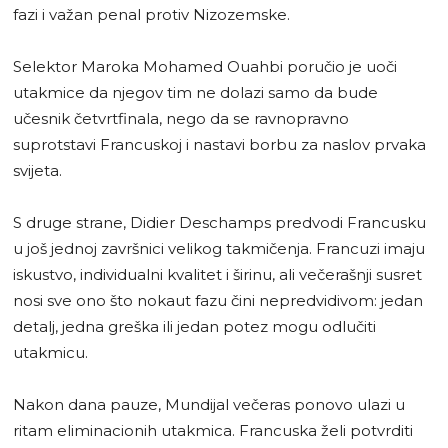
fazi i važan penal protiv Nizozemske.
Selektor Maroka Mohamed Ouahbi poručio je uoči
utakmice da njegov tim ne dolazi samo da bude
učesnik četvrtfinala, nego da se ravnopravno
suprotstavi Francuskoj i nastavi borbu za naslov prvaka
svijeta.
S druge strane, Didier Deschamps predvodi Francusku
u još jednoj završnici velikog takmičenja. Francuzi imaju
iskustvo, individualni kvalitet i širinu, ali večerašnji susret
nosi sve ono što nokaut fazu čini nepredvidivom: jedan
detalj, jedna greška ili jedan potez mogu odlučiti
utakmicu.
Nakon dana pauze, Mundijal večeras ponovo ulazi u
ritam eliminacionih utakmica. Francuska želi potvrditi