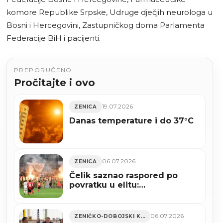
komore Republike Srpske, Udruge dječjih neurologa u
Bosni i Hercegovini, Zastupničkog doma Parlamenta
Federacije BiH i pacijenti.
PREPORUČENO
Pročitajte i ovo
19.07.2026
ZENICA
Danas temperature i do 37°C
06.07.2026
ZENICA
Čelik saznao raspored po
povratku u elitu:
Premijerligaška sezona
počinje gostovanjem u
Mostaru
06.07.2026
ZENIČKO-DOBOJSKI KANTON