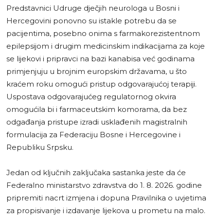
Predstavnici Udruge dječjih neurologa u Bosni i
Hercegovini ponovno su istakle potrebu da se
pacijentima, posebno onima s farmakorezistentnom
epilepsijom i drugim medicinskim indikacijama za koje
se lijekovi i pripravci na bazi kanabisa već godinama
primjenjuju u brojnim europskim državama, u što
kraćem roku omogući pristup odgovarajućoj terapiji.
Uspostava odgovarajućeg regulatornog okvira
omogućila bi i farmaceutskim komorama, da bez
odgađanja pristupe izradi usklađenih magistralnih
formulacija za Federaciju Bosne i Hercegovine i
Republiku Srpsku.
Jedan od ključnih zaključaka sastanka jeste da će
Federalno ministarstvo zdravstva do 1. 8. 2026. godine
pripremiti nacrt izmjena i dopuna Pravilnika o uvjetima
za propisivanje i izdavanje lijekova u prometu na malo.