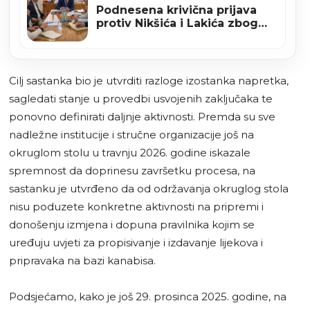
Podnesena krivična prijava
protiv Nikšića i Lakića zbog
Zakona o Novoj Željezari
Zenica
Cilj sastanka bio je utvrditi razloge izostanka napretka,
sagledati stanje u provedbi usvojenih zaključaka te
ponovno definirati daljnje aktivnosti. Premda su sve
nadležne institucije i stručne organizacije još na
okruglom stolu u travnju 2026. godine iskazale
spremnost da doprinesu završetku procesa, na
sastanku je utvrđeno da od održavanja okruglog stola
nisu poduzete konkretne aktivnosti na pripremi i
donošenju izmjena i dopuna pravilnika kojim se
uređuju uvjeti za propisivanje i izdavanje lijekova i
pripravaka na bazi kanabisa.
Podsjećamo, kako je još 29. prosinca 2025. godine, na