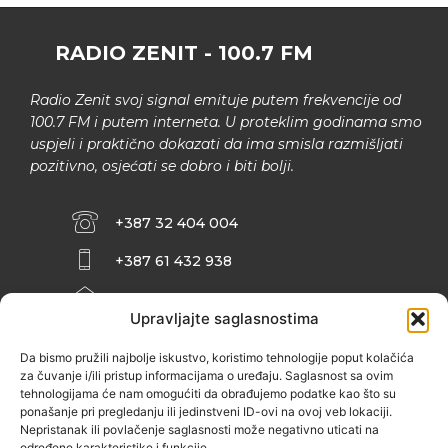
RADIO ZENIT - 100.7 FM
Radio Zenit svoj signal emituje putem frekvencije od
100.7 FM i putem interneta. U proteklim godinama smo
uspjeli i praktično dokazati da ima smisla razmišljati
pozitivno, osjećati se dobro i biti bolji.
+387 32 404 004
+387 61 432 938
INFO@ZENIT.BA
Upravljajte saglasnostima
HUSEINA KULENOVIĆA BR. 2 (RK
ZENIČANKA, 3. SPRAT), 72000 ZENICA
Da bismo pružili najbolje iskustvo, koristimo tehnologije poput kolačića
za čuvanje i/ili pristup informacijama o uređaju. Saglasnost sa ovim
tehnologijama će nam omogućiti da obrađujemo podatke kao što su
ponašanje pri pregledanju ili jedinstveni ID-ovi na ovoj veb lokaciji.
Nepristanak ili povlačenje saglasnosti može negativno uticati na
određene karakteristike i funkcije.