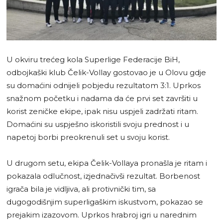
U okviru trećeg kola Superlige Federacije BiH,
odbojkaški klub Čelik-Vollay gostovao je u Olovu gdje
su domaćini odnijeli pobjedu rezultatom 3:1. Uprkos
snažnom početku i nadama da će prvi set završiti u
korist zeničke ekipe, ipak nisu uspjeli zadržati ritam.
Domaćini su uspješno iskoristili svoju prednost i u
napetoj borbi preokrenuli set u svoju korist.
U drugom setu, ekipa Čelik-Vollaya pronašla je ritam i
pokazala odlučnost, izjednačivši rezultat. Borbenost
igrača bila je vidljiva, ali protivnički tim, sa
dugogodišnjim superligaškim iskustvom, pokazao se
prejakim izazovom. Uprkos hrabroj igri u narednim