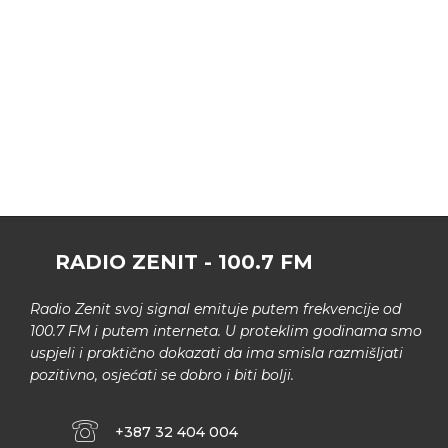
RADIO ZENIT - 100.7 FM
Radio Zenit svoj signal emituje putem frekvencije od
100.7 FM i putem interneta. U proteklim godinama smo
uspjeli i praktično dokazati da ima smisla razmišljati
pozitivno, osjećati se dobro i biti bolji.
+387 32 404 004