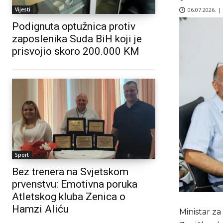
06.07.2026. |
Vijesti
Podignuta optužnica protiv
zaposlenika Suda BiH koji je
prisvojio skoro 200.000 KM
Sport
Bez trenera na Svjetskom
prvenstvu: Emotivna poruka
Atletskog kluba Zenica o
Hamzi Aliću
Ministar za