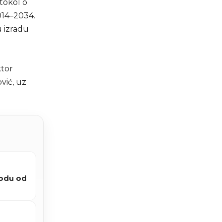
tokol o
014–2034.
 izradu
ktor
vić, uz
iodu od