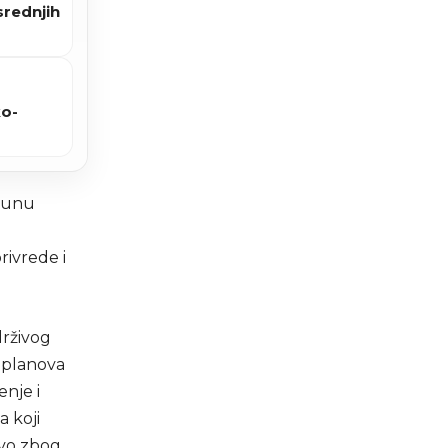
srednjih
ko-
 punu
rivrede i
drživog
 planova
enje i
a koji
avo zbog