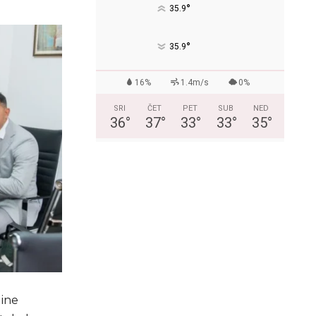
°
35.9
°
35.9
16%
1.4m/s
0%
SRI
ČET
PET
SUB
NED
36
°
37
°
33
°
33
°
35
°
line