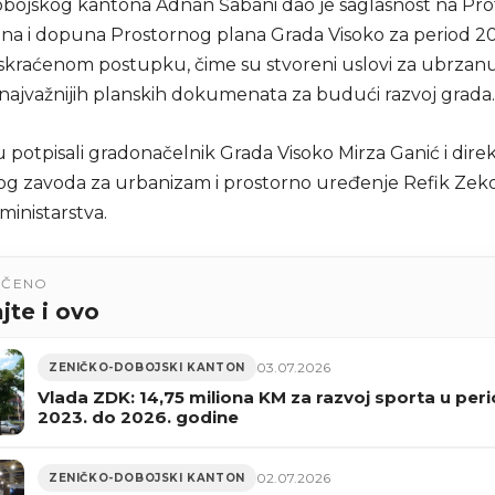
bojskog kantona Adnan Šabani dao je saglasnost na Pro
jena i dopuna Prostornog plana Grada Visoko za period 2
skraćenom postupku, čime su stvoreni uslovi za ubrzanu
najvažnijih planskih dokumenata za budući razvoj grada.
 potpisali gradonačelnik Grada Visoko Mirza Ganić i dire
g zavoda za urbanizam i prostorno uređenje Refik Zeko
ministarstva.
UČENO
jte i ovo
03.07.2026
ZENIČKO-DOBOJSKI KANTON
Vlada ZDK: 14,75 miliona KM za razvoj sporta u per
2023. do 2026. godine
02.07.2026
ZENIČKO-DOBOJSKI KANTON