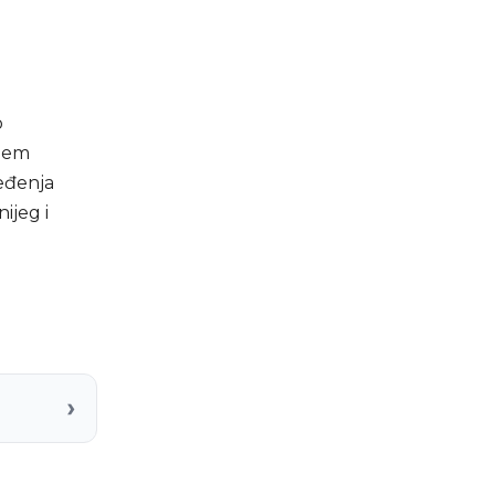
o
ljem
eđenja
ijeg i
›