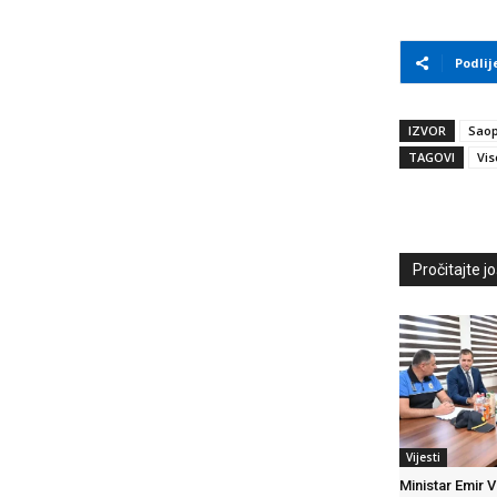
Podlij
IZVOR
Saop
TAGOVI
Vis
Pročitajte još
Vijesti
Ministar Emir V