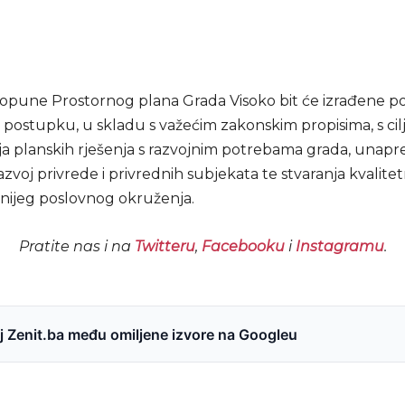
dopune Prostornog plana Grada Visoko bit će izrađene p
postupku, u skladu s važećim zakonskim propisima, s ci
ja planskih rješenja s razvojnim potrebama grada, unapr
azvoj privrede i privrednih subjekata te stvaranja kvalitetn
ijeg poslovnog okruženja.
Pratite nas i na
Twitteru
,
Facebooku
i
Instagramu
.
 Zenit.ba među omiljene izvore na Googleu