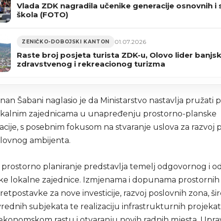
Vlada ZDK nagradila učenike generacije osnovnih i 
škola (FOTO)
01.07.2026
ZENIČKO-DOBOJSKI KANTON
Raste broj posjeta turista ZDK-u, Olovo lider banjs
zdravstvenog i rekreacionog turizma
nan Šabani naglasio je da Ministarstvo nastavlja pružati
kalnim zajednicama u unapređenju prostorno-planske
ije, s posebnim fokusom na stvaranje uslova za razvoj p
slovnog ambijenta.
o prostorno planiranje predstavlja temelj odgovornog i o
ake lokalne zajednice. Izmjenama i dopunama prostornih
etpostavke za nove investicije, razvoj poslovnih zona, šir
vrednih subjekata te realizaciju infrastrukturnih projekat
ekonomskom rastu i otvaranju novih radnih mjesta. Upr