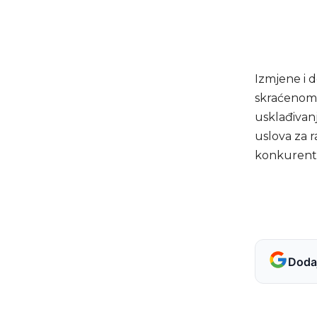
Izmjene i 
skraćenom 
usklađivan
uslova za r
konkurentn
Dodaj