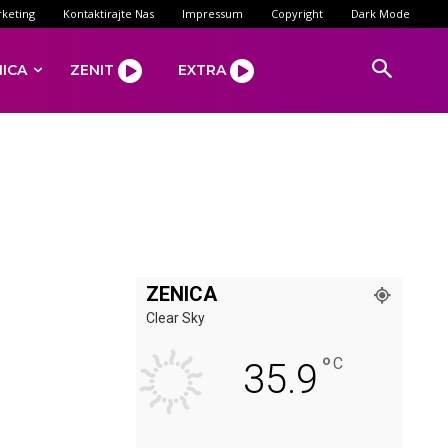
keting
Kontaktirajte Nas
Impressum
Copyright
Dark Mode
NICA
ZENIT
EXTRA
ZENICA
Clear Sky
°
C
35.9