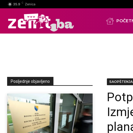
C
35.9
Zenica
POČET
Posljednje objavljeno
SAOPŠTENJA
Potp
Izmj
plan