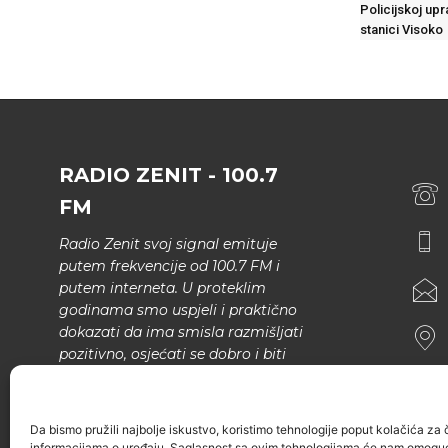
Policijskoj upra
stanici Visoko
RADIO ZENIT - 100.7
FM
Radio Zenit svoj signal emituje
putem frekvencije od 100.7 FM i
putem interneta. U proteklim
godinama smo uspjeli i praktično
dokazati da ima smisla razmišljati
pozitivno, osjećati se dobro i biti
bolji.
U našem programu nema šunda,
Da bismo pružili najbolje iskustvo, koristimo tehnologije poput kolačića za ču
narodne muzike..
informacijama o uređaju. Saglasnost sa ovim tehnologijama će nam omoguć