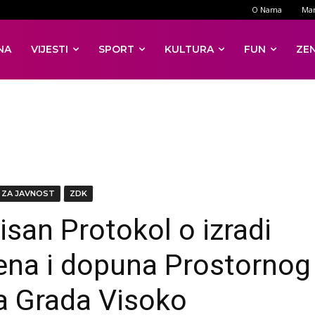
O Nama
Mar
NA
VIJESTI
SPORT
KULTURA
FUN
ZE
 ZA JAVNOST
ZDK
isan Protokol o izradi
ena i dopuna Prostornog
a Grada Visoko