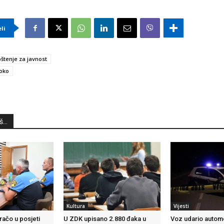
eli
štenje za javnost
oko
...
Kultura
Vijesti
račo u posjeti
U ZDK upisano 2.880 đaka u
Voz udario autom