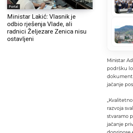
Portal
Ministar Lakić: Vlasnik je
odbio rješenja Vlade, ali
radnici Željezare Zenica nisu
ostavljeni
Ministar Ad
podršku lo
dokumentac
jačanje po
„Kvalitetn
razvoja sv
stvaramo pr
jačanje pri
doprinose 