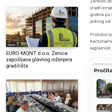
Zeničko-do
izradi Izm
godine po 
jednog od 
Protokol su
Kantonalno
Vijesti
saglasnost 
EURO-MONT d.o.o. Zenica
zapošljava glavnog inženjera
PREPOR
gradilišta
Pročita