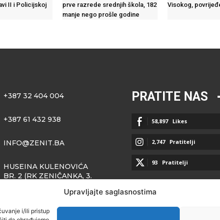
vi II i Policijskoj
prve razrede srednjih škola, 182
Visokog, povrije
manje nego prošle godine
PRATITE NAS
+387 32 404 004
+387 61 432 938
58,897
Likes
2,747
Pratitelji
INFO@ZENIT.BA
93
Pratitelji
HUSEINA KULENOVIĆA
BR. 2 (RK ZENIČANKA, 3.
SPRAT), 72000 ZENICA
Upravljajte saglasnostima
vanje i/ili pristup
iti da obrađujemo