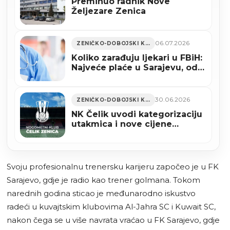
Preminuo radnik Nove
Željezare Zenica
06.07.2026
ZENIČKO-DOBOJSKI KANTON
Koliko zarađuju ljekari u FBiH:
Najveće plaće u Sarajevu, od
3.280 do 4.054 KM, prate ih
Zenica, Tuzla…
30.06.2026
ZENIČKO-DOBOJSKI KANTON
NK Čelik uvodi kategorizaciju
utakmica i nove cijene
ulaznica za domaće susrete
Svoju profesionalnu trenersku karijeru započeo je u FK
Sarajevo, gdje je radio kao trener golmana. Tokom
narednih godina sticao je međunarodno iskustvo
radeći u kuvajtskim klubovima Al-Jahra SC i Kuwait SC,
nakon čega se u više navrata vraćao u FK Sarajevo, gdje