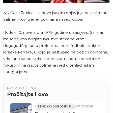
NK Čelik Zenica s zadovoljstvom objavljuje da je Adnan
Salman novi trener golmana našeg kluba.
Rođen 10. novembra 1979. godine u Sarajevu, Salman
iza sebe ima bogato iskustvo stečeno kroz
dugogodišnji rad u profesionalnom fudbalu. Nakon
igračke karijere, u kojoj je nastupao na poziciji golmana,
vrlo rano se posvetio trenerskom radu, s posebnim
fokusom na razvoj golmana i rad u omladinskim
kategorijama.
PREPORUČENO
Pročitajte i ovo
07.07.2026
ZENIČKO-DOBOJSKI KANTON