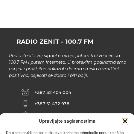
RADIO ZENIT - 100.7 FM
Radio Zenit svoj signal emituje putem frekvencije od
100.7 FM i putem interneta. U proteklim godinama smo
uspjeli i praktično dokazati da ima smisla razmišljati
pozitivno, osjećati se dobro i biti bolji.
+387 32 404 004
+387 61 432 938
INFO@ZENIT.BA
Upravljajte saglasnostima
HUSEINA KULENOVIĆA BR. 2 (RK
ZENIČANKA, 3. SPRAT), 72000 ZENICA
Da bismo pružili najbolje iskustvo, koristimo tehnologije poput kolačića