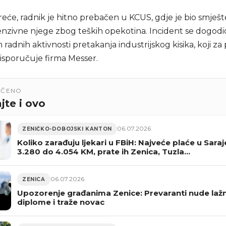
eće, radnik je hitno prebačen u KCUS, gdje je bio smješ
enzivne njege zbog teških opekotina. Incident se dogod
 radnih aktivnosti pretakanja industrijskog kisika, koji z
isporučuje firma Messer.
UČENO
jte i ovo
06.07.2026
ZENIČKO-DOBOJSKI KANTON
Koliko zarađuju ljekari u FBiH: Najveće plaće u Sara
3.280 do 4.054 KM, prate ih Zenica, Tuzla…
06.07.2026
ZENICA
Upozorenje građanima Zenice: Prevaranti nude laž
diplome i traže novac