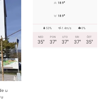
°
18.9
°
18.9
53%
1.4m/s
0%
NED
PON
UTO
SRI
ČET
35
°
37
°
37
°
37
°
35
°
de u
ru