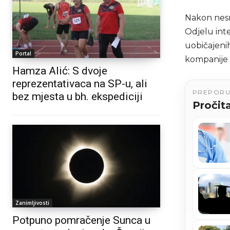
Nakon nesr
Odjelu int
uobičajenih
Portal
kompanije 
Hamza Alić: S dvoje
reprezentativaca na SP-u, ali
PREPOR
bez mjesta u bh. ekspediciji
Pročita
Zanimljivosti
Potpuno pomračenje Sunca u