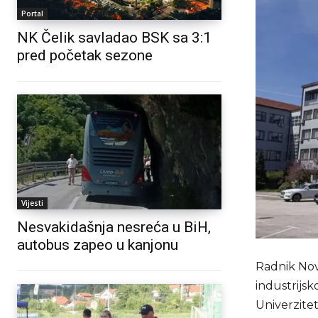
Portal
NK Čelik savladao BSK sa 3:1
pred početak sezone
Vijesti
Nesvakidašnja nesreća u BiH,
autobus zapeo u kanjonu
Radnik Nov
industrijsk
Univerzitet