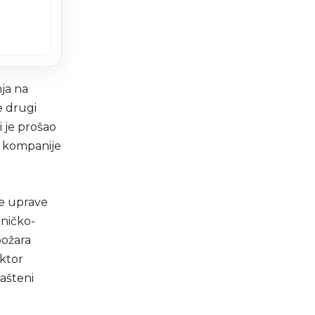
ja na
e drugi
i je prošao
e kompanije
ske uprave
ničko-
požara
ektor
lašteni