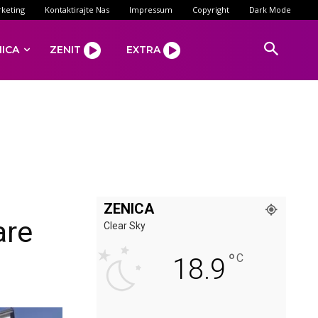
keting
Kontaktirajte Nas
Impressum
Copyright
Dark Mode
NICA
ZENIT
EXTRA
ZENICA
are
Clear Sky
°
C
18.9