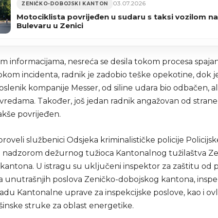
03.07.2026
ZENIČKO-DOBOJSKI KANTON
Motociklista povrijeđen u sudaru s taksi vozilom na
Bulevaru u Zenici
m informacijama, nesreća se desila tokom procesa spajan
okom incidenta, radnik je zadobio teške opekotine, dok j
oslenik kompanije Messer, od siline udara bio odbačen, al
ovredama. Također, još jedan radnik angažovan od stran
akše povrijeđen.
proveli službenici Odsjeka kriminalističke policije Policij
 nadzorom dežurnog tužioca Kantonalnog tužilaštva Ze
kantona. U istragu su uključeni inspektor za zaštitu od 
va unutrašnjih poslova Zeničko-dobojskog kantona, insp
radu Kantonalne uprave za inspekcijske poslove, kao i ov
šinske struke za oblast energetike.