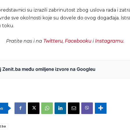
predstavnici su izrazili zabrinutost zbog uslova rada i zatra
vrde sve okolnosti koje su dovele do ovog događaja. Istr
u toku.
Pratite nas i na
Twitteru
,
Facebooku
i
Instagramu
.
 Zenit.ba među omiljene izvore na Googleu
eli
t.ba