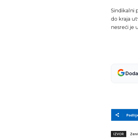
Sindikalni 
do kraja ut
nesreći je 
Dodaj
Podlij
IZVOR
Zeni