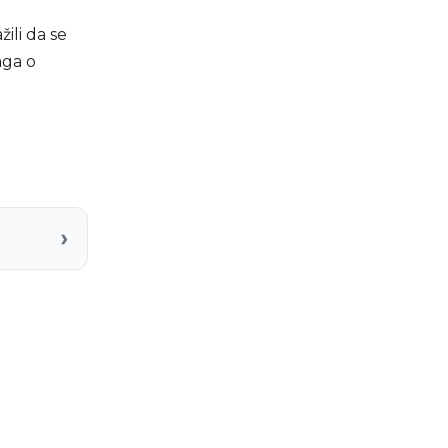
žili da se
aga o
›