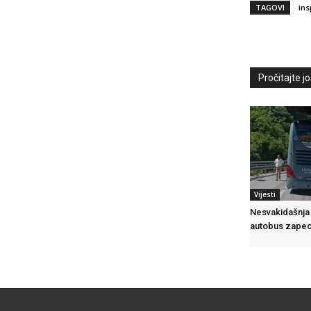
TAGOVI
ins
Pročitajte još
Vijesti
Nesvakidašnja 
autobus zapeo