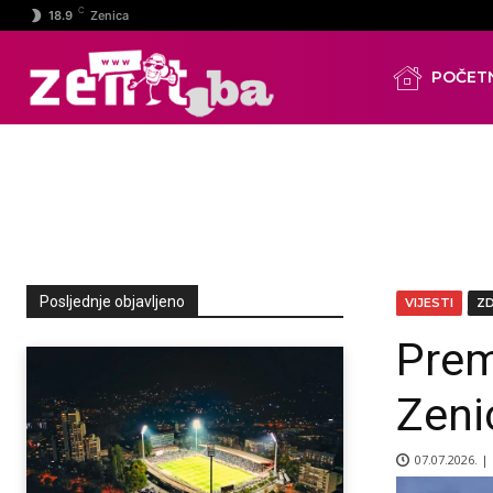
C
18.9
Zenica
POČET
Posljednje objavljeno
VIJESTI
Z
Prem
Zeni
07.07.2026. |