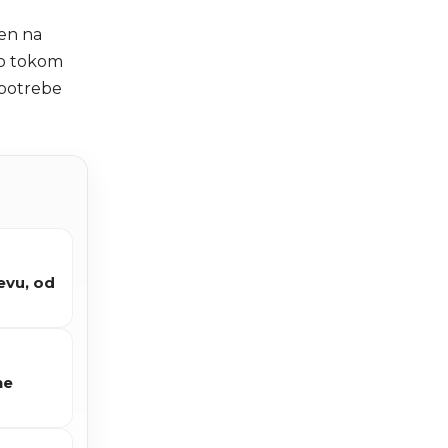
ten na
io tokom
a potrebe
jevu, od
ne