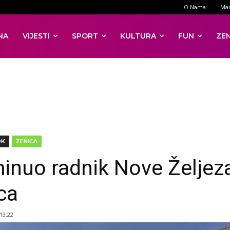
O Nama
Mar
NA
VIJESTI
SPORT
KULTURA
FUN
ZE
DK
ZENICA
inuo radnik Nove Željez
ca
 13:22