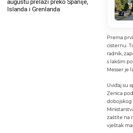
augustu prelazi preko Španije,
Islanda i Grenlanda
Prema prvi
cisternu. T
radnik, zap
s lakšim p
Messer je l
Uviđaj su s
Zenica pod
dobojskog 
Ministarst
zaštite na 
vještak ma