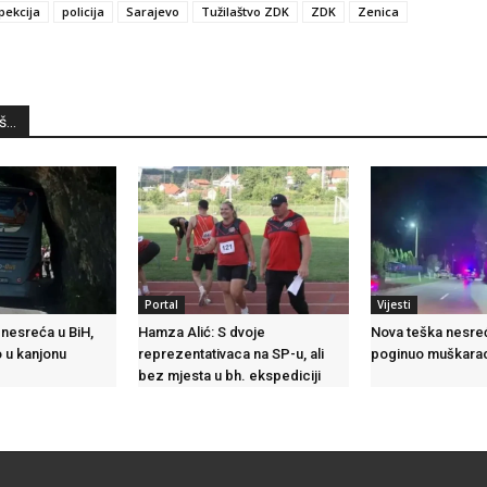
pekcija
policija
Sarajevo
Tužilaštvo ZDK
ZDK
Zenica
...
Portal
Vijesti
nesreća u BiH,
Hamza Alić: S dvoje
Nova teška nesreć
 u kanjonu
reprezentativaca na SP-u, ali
poginuo muškara
bez mjesta u bh. ekspediciji