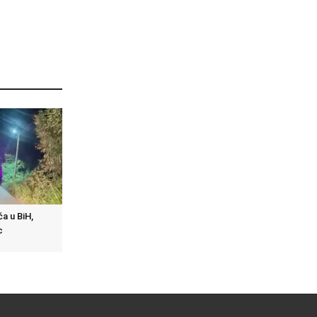
a u BiH,
c