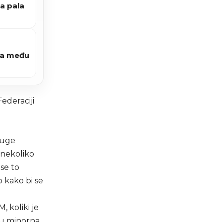
ca pala
čka među
ederaciji
ruge
 nekoliko
se to
o kako bi se
 koliki je
su minorna