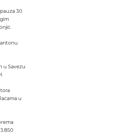
s pauza 30
ugim
onjić.
kantonu
nam u Savezu
H.
ktora
plaćama u
 prema
e 3.850