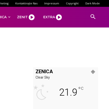
keting
Kontaktirajte Nas
Impressum
Copyright
Dark Mode
NICA
ZENIT
EXTRA
ZENICA
:
Clear Sky
°
C
21.9