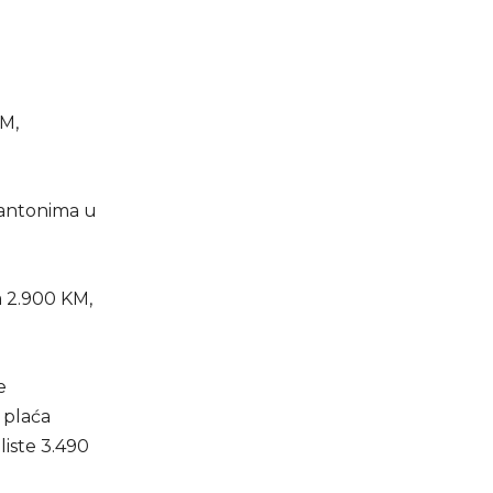
KM,
kantonima u
 2.900 KM,
e
 plaća
liste 3.490