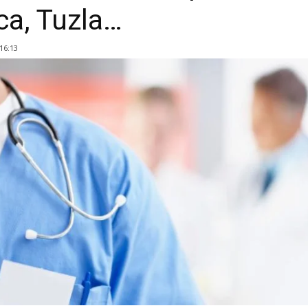
ca, Tuzla…
 16:13