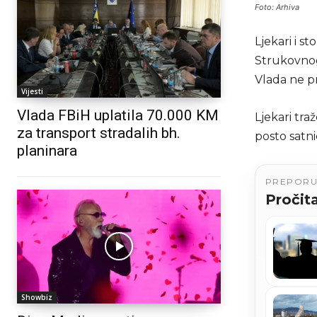
Foto: Arhiva
Ljekari i s
Strukovnog
Vlada ne pr
Vijesti
Vlada FBiH uplatila 70.000 KM
Ljekari tra
za transport stradalih bh.
posto satn
planinara
PREPOR
Pročita
Showbiz