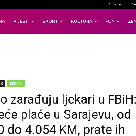
O Nama
Mar
NA
VIJESTI
SPORT
KULTURA
FUN
ZE
DK
ZENICA
o zarađuju ljekari u FBiH
eće plaće u Sarajevu, od
0 do 4.054 KM, prate ih