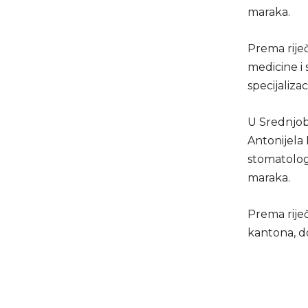
maraka.
Prema rije
medicine i
specijaliza
U Srednjob
Antonijela
stomatologi
maraka.
Prema riječ
kantona, do