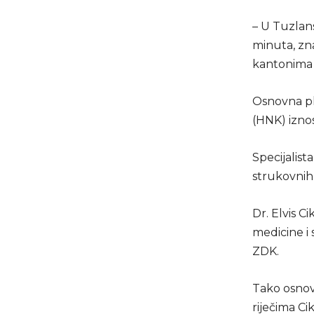
– U Tuzlan
minuta, zna
kantonima r
Osnovna p
(HNK) iznos
Specijalist
strukovnih 
Dr. Elvis 
medicine i
ZDK.
Tako osno
riječima Ci