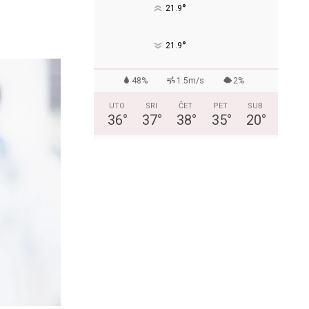
°
21.9
°
21.9
48%
1.5m/s
2%
UTO
SRI
ČET
PET
SUB
36
°
37
°
38
°
35
°
20
°