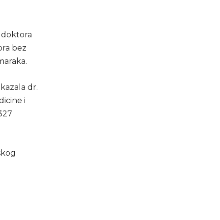
a doktora
ora bez
 maraka.
kazala dr.
icine i
.327
jskog