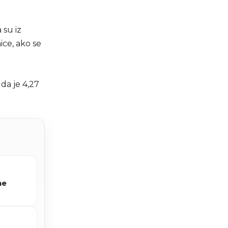
 su iz
ce, ako se
 da je 4,27
ne