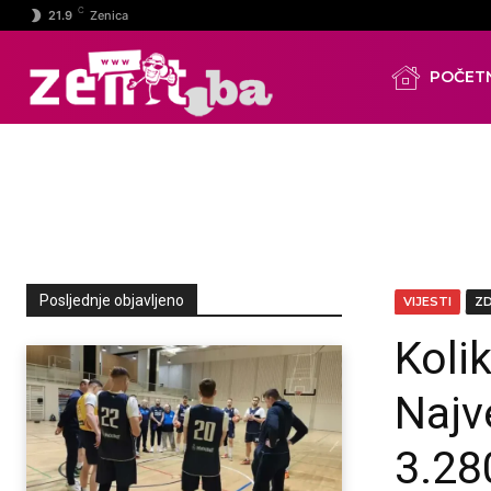
C
21.9
Zenica
POČET
Posljednje objavljeno
VIJESTI
Z
Kolik
Najv
3.28