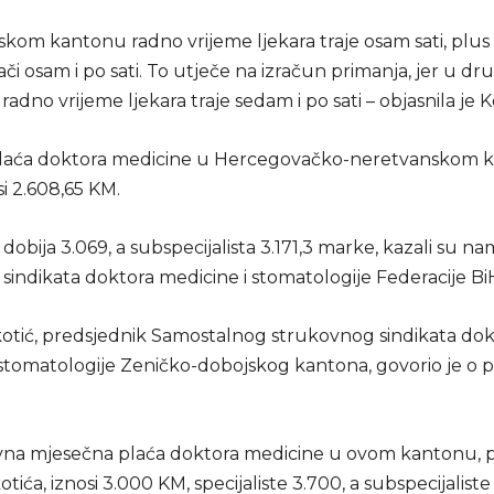
skom kantonu radno vrijeme ljekara traje osam sati, plu
či osam i po sati. To utječe na izračun primanja, jer u dr
adno vrijeme ljekara traje sedam i po sati – objasnila je K
laća doktora medicine u Hercegovačko-neretvanskom 
i 2.608,65 KM.
a dobija 3.069, a subspecijalista 3.171,3 marke, kazali su 
sindikata doktora medicine i stomatologije Federacije Bi
Cikotić, predsjednik Samostalnog strukovnog sindikata do
 stomatologije Zeničko-dobojskog kantona, govorio je o 
vna mjesečna plaća doktora medicine u ovom kantonu,
kotića, iznosi 3.000 KM, specijaliste 3.700, a subspecijalist