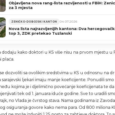
Objavljena nova rang-lista razvijenosti u FBiH: Zeni
za 3 mjesta
04.07.2026
ZENIČKO-DOBOJSKI KANTON
Nova lista najrazvijenijih kantona: Dva hercegova
top 3, ZDK pretekao Tuzlanski
a dodaju kako doktori u KS više nisu na prvom mjestu u F
i plaća.
se dozvoliti sa ovolikim sredstvima u KS u odnosnu na d
sarajevski ljekari imaju manje koeficijente. Ponudili smo
đu kojima je i djelimično povećanje koeficijenata te da 
enjivati tek od 1. januara iduće godine. Sve to uradili sm
rajk, no Vlada je čvrstog stava. Nama godinama iz Zavoda
og osiguranja govore kako nema para. Od 800 miliona KM,
od ne može izdvojiti 1,25 posto za zahtjeve doktora. To 