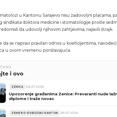
tomatolozi u Kantonu Sarajevo nisu zadovoljni plaćama, pa
 sindikata doktora medicine i stomatologije prošle sedmi
edomisli da udovolji njihovim zahtjevima, najavili štrajk.
že da se napravi pravilan odnos u koeficijentima, navodeći
ica u ovom vremenu ponižavajuća.
UČENO
jte i ovo
06.07.2026
ZENICA
Upozorenje građanima Zenice: Prevaranti nude laž
diplome i traže novac
05.07.2026
ZENIČKO-DOBOJSKI KANTON