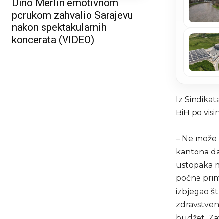
Dino Merlin emotivnom
porukom zahvalio Sarajevu
nakon spektakularnih
koncerata (VIDEO)
Iz Sindikat
BiH po visin
– Ne može 
kantona da 
ustopaka me
počne primj
izbjegao št
zdravstven
budžet, Zav