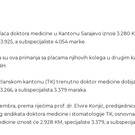
aća doktora medicine u Kantonu Sarajevo iznosi 3.280 
e 3.925, a subspecijaliste 4.054 marke.
su ova primanja sa plaćama njihovih kolega u drugim 
iH.
lanskom kantonu (TK) trenutno doktor medicine dobija
a 3.266, a subspecijalista 3.379 maraka.
mbra, prema riječima prof. dr. Elvire Konjić, predsjednic
 sindikata doktora medicine i stomatologije TK, osnovna
icine iznosit će 2.928 KM, specijaliste 3.379, a subspecija