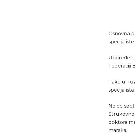
Osnovna pl
specijalist
Upoređena 
Federaciji B
Tako u Tuz
specijalist
No od septe
Strukovnog
doktora med
maraka.