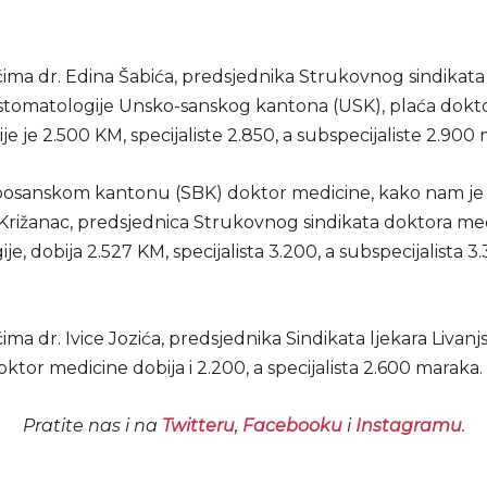
čima dr. Edina Šabića, predsjednika Strukovnog sindikat
 stomatologije Unsko-sanskog kantona (USK), plaća dokt
cije je 2.500 KM, specijaliste 2.850, a subspecijaliste 2.900
osanskom kantonu (SBK) doktor medicine, kako nam je 
 Križanac, predsjednica Strukovnog sindikata doktora med
je, dobija 2.527 KM, specijalista 3.200, a subspecijalista 3
ima dr. Ivice Jozića, predsjednika Sindikata ljekara Livan
ktor medicine dobija i 2.200, a specijalista 2.600 maraka.
Pratite nas i na
Twitteru
,
Facebooku
i
Instagramu
.