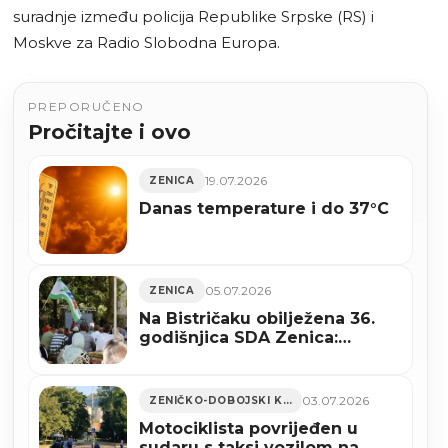
suradnje između policija Republike Srpske (RS) i
Moskve za Radio Slobodna Europa.
PREPORUČENO
Pročitajte i ovo
19.07.2026
ZENICA
Danas temperature i do 37°C
05.07.2026
ZENICA
Na Bistričaku obilježena 36.
godišnjica SDA Zenica:
Odgovornost se dokazuje
rezultatima (FOTO)
03.07.2026
ZENIČKO-DOBOJSKI KANTON
Motociklista povrijeđen u
sudaru s taksi vozilom na