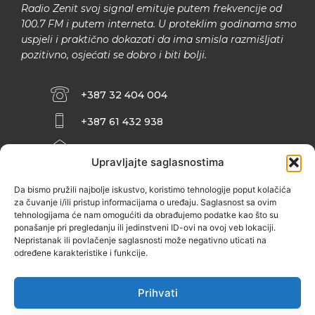
Radio Zenit svoj signal emituje putem frekvencije od
100.7 FM i putem interneta. U proteklim godinama smo
uspjeli i praktično dokazati da ima smisla razmišljati
pozitivno, osjećati se dobro i biti bolji.
+387 32 404 004
+387 61 432 938
INFO@ZENIT.BA
Upravljajte saglasnostima
HUSEINA KULENOVIĆA BR. 2 (RK
ZENIČANKA, 3. SPRAT), 72000 ZENICA
Da bismo pružili najbolje iskustvo, koristimo tehnologije poput kolačića
za čuvanje i/ili pristup informacijama o uređaju. Saglasnost sa ovim
tehnologijama će nam omogućiti da obrađujemo podatke kao što su
ponašanje pri pregledanju ili jedinstveni ID-ovi na ovoj veb lokaciji.
Nepristanak ili povlačenje saglasnosti može negativno uticati na
određene karakteristike i funkcije.
Prihvati