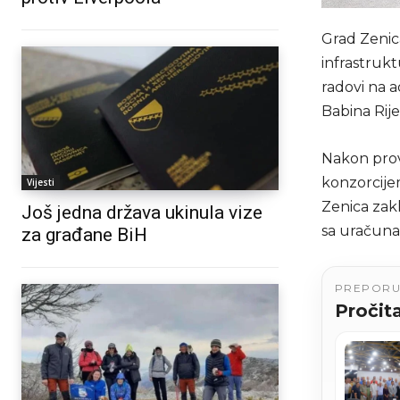
Grad Zenic
infrastrukt
radovi na a
Babina Rije
Nakon prov
konzorcijem
Vijesti
Zenica zak
Još jedna država ukinula vize
sa uračun
za građane BiH
PREPOR
Pročita