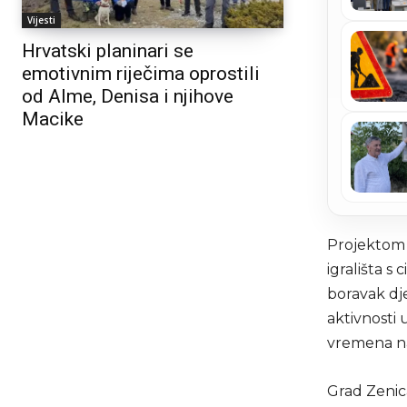
Vijesti
Hrvatski planinari se
emotivnim riječima oprostili
od Alme, Denisa i njihove
Macike
Projektom 
igrališta s 
boravak dje
aktivnosti 
vremena n
Grad Zenica