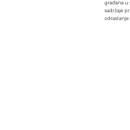
građana u s
sadržaje p
odrastanje