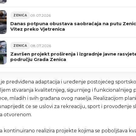
09.07.2026
ZENICA
Danas potpuna obustava saobraćaja na putu Zenic
Vitez preko Vjetrenica
08.07.2026
ZENICA
Završen projekt proširenja i izgradnje javne rasvjet
području Grada Zenica
je predviđena adaptacija i uređenje postojećeg sportskog
ciljem stvaranja kvalitetnijeg, sigurnijeg i funkcionalnijeg 
ce, mladih i svih građana ovog naselja. Realizacijom plan
unaprijedit će se uslovi za rekreaciju, sport i provođenje
a otvorenom.
 kontinuirano realizira projekte kojima se poboljšava kva