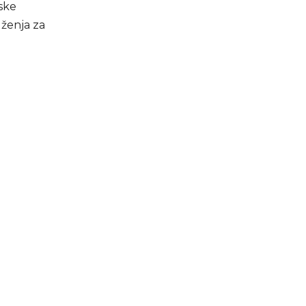
tske
uženja za