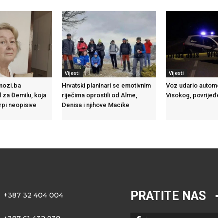
Vijesti
Vijesti
mozi.ba
Hrvatski planinari se emotivnim
Voz udario autom
 za Đemilu, koja
riječima oprostili od Alme,
Visokog, povrije
pi neopisive
Denisa i njihove Macike
PRATITE NAS
+387 32 404 004