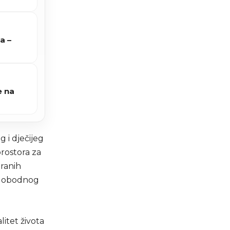
a –
e na
 i dječijeg
prostora za
iranih
 slobodnog
litet života