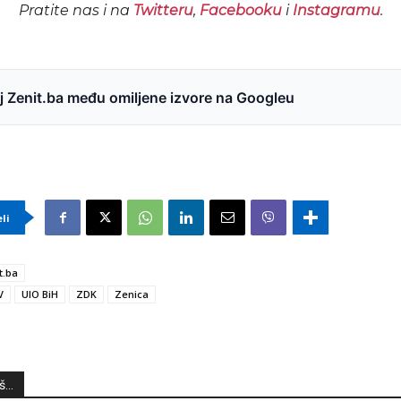
Pratite nas i na
Twitteru
,
Facebooku
i
Instagramu
.
 Zenit.ba među omiljene izvore na Googleu
eli
t.ba
V
UIO BiH
ZDK
Zenica
...