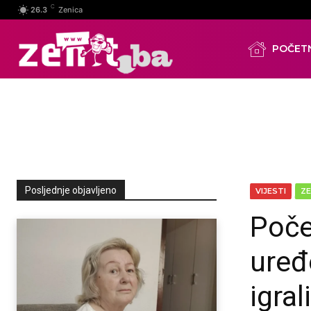
C
26.3
Zenica
POČET
Posljednje objavljeno
VIJESTI
ZE
Počel
uređ
igra