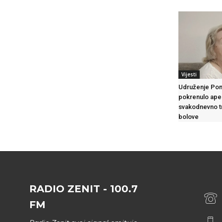
Vijesti
Udruženje Po
pokrenulo apel
svakodnevno tr
bolove
RADIO ZENIT - 100.7
FM