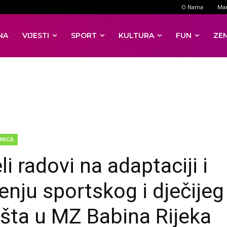
O Nama
Mar
NA
VIJESTI
SPORT
KULTURA
FUN
ZE
NICA
i radovi na adaptaciji i
enju sportskog i dječijeg
lišta u MZ Babina Rijeka