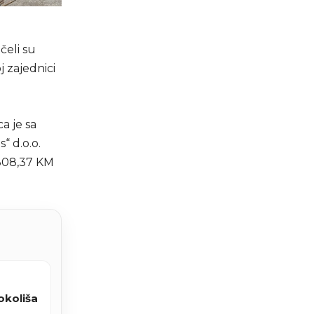
čeli su
j zajednici
a je sa
“ d.o.o.
.308,37 KM
okoliša