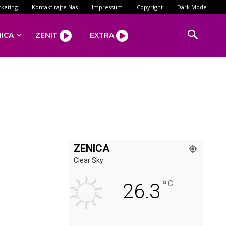
keting
Kontaktirajte Nas
Impressum
Copyright
Dark Mode
NICA
ZENIT
EXTRA
ZENICA
Clear Sky
°
C
26.3