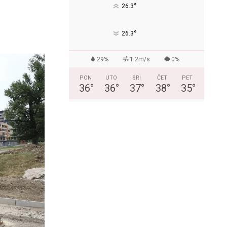
°
26.3
°
26.3
29%
1.2m/s
0%
PON
UTO
SRI
ČET
PET
36
°
36
°
37
°
38
°
35
°