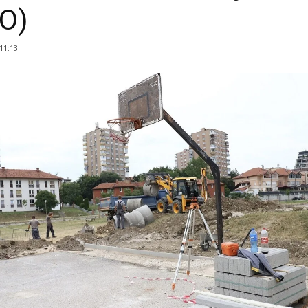
O)
 11:13