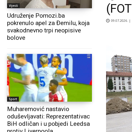
(FOT
Vijesti
Udruženje Pomozi.ba
09.07.2026. |
pokrenulo apel za Đemilu, koja
svakodnevno trpi neopisive
bolove
Sport
Muharemović nastavio
oduševljavati: Reprezentativac
BiH odličan i u pobjedi Leedsa
protiv Liverpoola