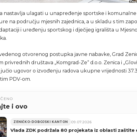
a nastavlja ulagati u unapređenje sportske i komunalne
ure na području mjesnih zajednica, a u skladu s tim zapo
daptaciji i uređenju sportskog i dječijeg igrališta u Mjesno
ka.
edenog otvorenog postupka javne nabavke, Grad Zenic
 privrednih društava „Komgrad-Ze“ d.o.o. Zenica i „Glovis
ljučio ugovor o izvođenju radova ukupne vrijednosti 37
atim PDV-om.
UČENO
jte i ovo
09.07.2026
ZENIČKO-DOBOJSKI KANTON
Vlada ZDK podržala 80 projekata iz oblasti zaštite 