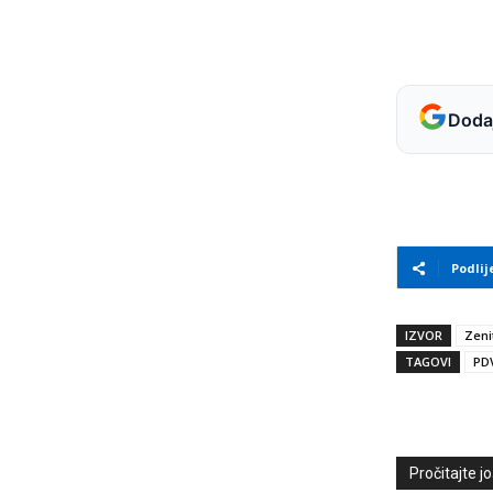
Dodaj
Podlij
IZVOR
Zeni
TAGOVI
PD
Pročitajte još