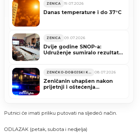
19.07.2026
ZENICA
Danas temperature i do 37°C
09.07.2026
ZENICA
Dvije godine SNOP-a:
Udruženje sumiralo rezultate i
uputilo nove zahtjeve
vlastima
08.07.2026
ZENIČKO-DOBOJSKI KANTON
Zeničanin uhapšen nakon
prijetnji i oštećenja
automobila ispred
ugostiteljskog objekta
Putnici će imati priliku putovati na sljedeći način.
ODLAZAK (petak, subota i nedjelja)