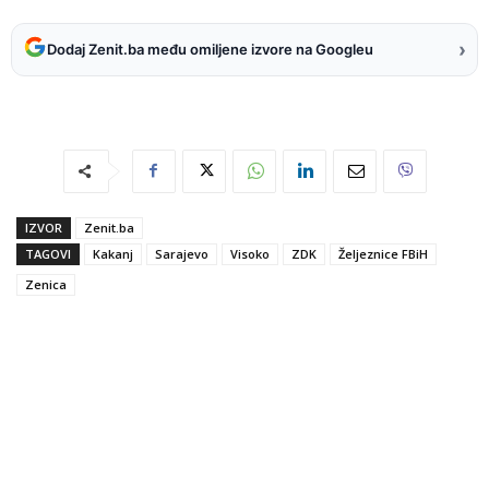
›
Dodaj Zenit.ba među omiljene izvore na Googleu
IZVOR
Zenit.ba
TAGOVI
Kakanj
Sarajevo
Visoko
ZDK
Željeznice FBiH
Zenica