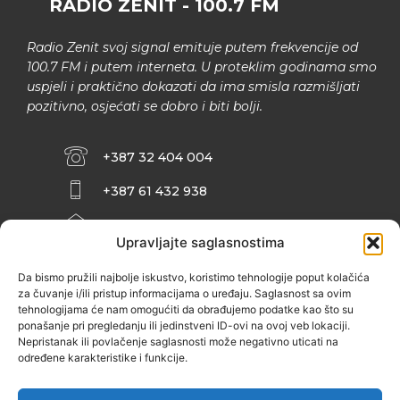
RADIO ZENIT - 100.7 FM
Radio Zenit svoj signal emituje putem frekvencije od
100.7 FM i putem interneta. U proteklim godinama smo
uspjeli i praktično dokazati da ima smisla razmišljati
pozitivno, osjećati se dobro i biti bolji.
+387 32 404 004
+387 61 432 938
INFO@ZENIT.BA
Upravljajte saglasnostima
HUSEINA KULENOVIĆA BR. 2 (RK
ZENIČANKA, 3. SPRAT), 72000 ZENICA
Da bismo pružili najbolje iskustvo, koristimo tehnologije poput kolačića
za čuvanje i/ili pristup informacijama o uređaju. Saglasnost sa ovim
tehnologijama će nam omogućiti da obrađujemo podatke kao što su
ponašanje pri pregledanju ili jedinstveni ID-ovi na ovoj veb lokaciji.
Nepristanak ili povlačenje saglasnosti može negativno uticati na
određene karakteristike i funkcije.