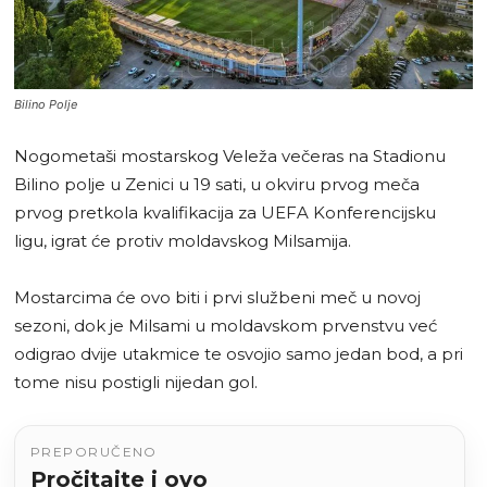
Bilino Polje
Nogometaši mostarskog Veleža večeras na Stadionu
Bilino polje u Zenici u 19 sati, u okviru prvog meča
prvog pretkola kvalifikacija za UEFA Konferencijsku
ligu, igrat će protiv moldavskog Milsamija.
Mostarcima će ovo biti i prvi službeni meč u novoj
sezoni, dok je Milsami u moldavskom prvenstvu već
odigrao dvije utakmice te osvojio samo jedan bod, a pri
tome nisu postigli nijedan gol.
PREPORUČENO
Pročitajte i ovo