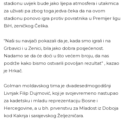
stadionu uvijek bude jako lijepa atmosfera i utakmica
za uživati pa zbog toga jedva čeka da na ovom
stadionu ponovo igra protiv povratnika u Premijer ligu
BiH, zeničkog Čelika.
“Naši su navijači pokazali da je, kada smo igrali i na
Grbavici i u Zenici, bila jako dobra posjećenost.
Nadamo se da će doći u što većem broju, da nas
podrže kako bismo ostvarili povoljan rezultat” , kazao
je Hrkač.
Golman moldavskog tima je dvadesedmogodišnji
Livnjak Filip Dujmović, koji je svojevremeno nastupao
za kadetsku i mladu reprezentaciju Bosne i
Hercegovine, a u bh. prvenstvu za Mladost iz Doboja
kod Kaknja i sarajevskog Željezničara.