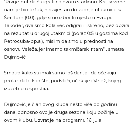
“Prvi je put da ću igrati na ovom stadionu. Kraj sezone
nam je bio težak, neizvjestan do zadnje utakmice sa
Šeriffom (0:0), gdje smo izborili mjesto u Evropi.
Također, dva smo kola već odigrali i, iskreno, bez obzira
na rezultat u drugoj utakmici (poraz 0:5 u gostima kod
Petrocuba-op.a.), mislim da smo u prednosti na
osnovu Veleža, jer imamo takmičarski ritam” , smatra
Dujmović.
Smatra kako su imali samo loš dan, ali da očekuju
prolaz dalje kao što, podvlači, očekuje i Velež, kojeg
izuzetno respektira.
Dujmović je član ovog kluba nešto više od godinu
dana, odnosno ovo je druga sezona koju počinje u
ovom klubu. Uzvrat je na programu 16. jula.