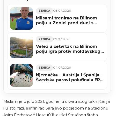
08.07.2026
ZENICA
Milsami trenirao na Bilinom
polju u Zenici pred duel s
Veležom
07.07.2026
ZENICA
Velež u četvrtak na Bilinom
polju igra protiv moldavskog
Milsamija
04.07.2026
ZENICA
Njemačka – Austrija i Španija –
Švedska parovi polufinala EP
za nogometašice U19
Mislami je u julu 2021. godine, u okviru istog takmičenja
i u istoj fazi, eliminirao Sarajevo pobjedom na Stadionu
Asim Ferhatović Hase (0:1), ali šef Stručnog štaba