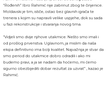
“Rođenih” Ibro Rahimić nije zabrinut zbog te činjenice.
Moldavski je tim, ističe, ostao bez glavnih igrača te
trenera s kojim su napravili velike uspjehe, dok su sada
u fazi rekonstrukcije i stvaranja novog tima.
“Vidjeli smo dvije njihove utakmice. Nešto smo imali i
od prošlog prvenstva. Uglavnom, ja mislim da naša
ekipa definitivno ima bolji kvalitet. Najvažnija je stvar da
smo period do utakmice dobro odradili i ako mi
budemo pravi, a ja se nadam da hoćemo, mi ćemo
sigurno obezbijediti dobar rezultat za uzvrat” , kazao je
Rahimić.