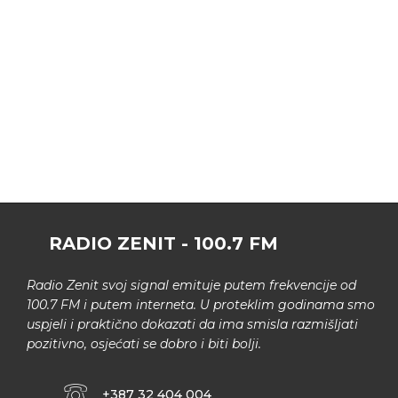
RADIO ZENIT - 100.7 FM
Radio Zenit svoj signal emituje putem frekvencije od
100.7 FM i putem interneta. U proteklim godinama smo
uspjeli i praktično dokazati da ima smisla razmišljati
pozitivno, osjećati se dobro i biti bolji.
+387 32 404 004