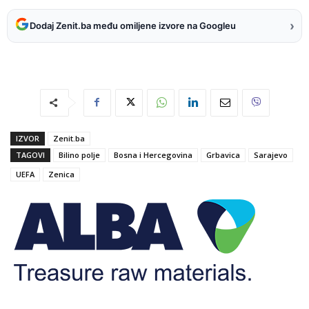
›
Dodaj Zenit.ba među omiljene izvore na Googleu
IZVOR
Zenit.ba
TAGOVI
Bilino polje
Bosna i Hercegovina
Grbavica
Sarajevo
UEFA
Zenica