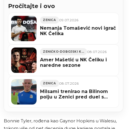
Pročitajte i ovo
09.07.2026
ZENICA
Nemanja Tomašević novi igrač
NK Čelika
08.07.2026
ZENIČKO-DOBOJSKI KANTON
Amer Mašetić u NK Čeliku i
naredne sezone
08.07.2026
ZENICA
Milsami trenirao na Bilinom
polju u Zenici pred duel s
Veležom
Bonnie Tyler, rođena kao Gaynor Hopkins u Walesu,
tokom više od pet decenija duge karijere postala je