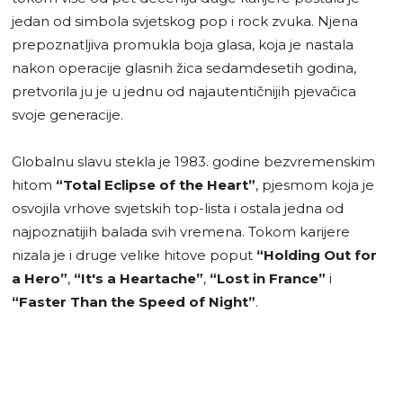
jedan od simbola svjetskog pop i rock zvuka. Njena
prepoznatljiva promukla boja glasa, koja je nastala
nakon operacije glasnih žica sedamdesetih godina,
pretvorila ju je u jednu od najautentičnijih pjevačica
svoje generacije.
Globalnu slavu stekla je 1983. godine bezvremenskim
hitom
“Total Eclipse of the Heart”
, pjesmom koja je
osvojila vrhove svjetskih top-lista i ostala jedna od
najpoznatijih balada svih vremena. Tokom karijere
nizala je i druge velike hitove poput
“Holding Out for
a Hero”
,
“It's a Heartache”
,
“Lost in France”
i
“Faster Than the Speed of Night”
.