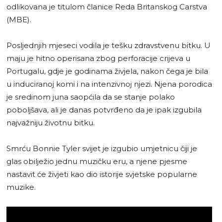
odlikovana je titulom članice Reda Britanskog Carstva
(MBE).
Posljednjih mjeseci vodila je tešku zdravstvenu bitku. U
maju je hitno operisana zbog perforacije crijeva u
Portugalu, gdje je godinama živjela, nakon čega je bila
u induciranoj komi i na intenzivnoj njezi. Njena porodica
je sredinom juna saopćila da se stanje polako
poboljšava, ali je danas potvrđeno da je ipak izgubila
najvažniju životnu bitku.
Smrću Bonnie Tyler svijet je izgubio umjetnicu čiji je
glas obilježio jednu muzičku eru, a njene pjesme
nastavit će živjeti kao dio istorije svjetske popularne
muzike.