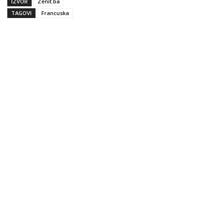
IZVOR
Zenit.ba
TAGOVI
Francuska