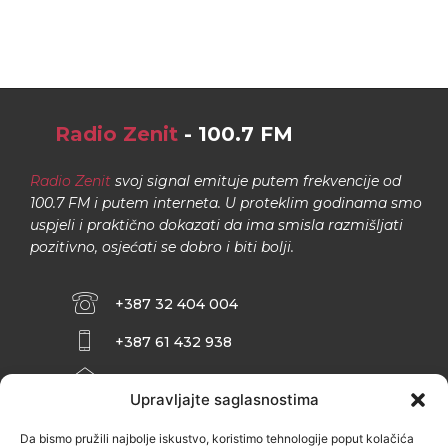
Radio Zenit
- 100.7 FM
Radio Zenit
svoj signal emituje putem frekvencije od
100.7 FM i putem interneta. U proteklim godinama smo
uspjeli i praktično dokazati da ima smisla razmišljati
pozitivno, osjećati se dobro i biti bolji.
+387 32 404 004
+387 61 432 938
INFO@ZENIT.BA
Upravljajte saglasnostima
HUSEINA KULENOVIĆA BR. 2 (RK
ZENIČANKA, 3. SPRAT), 72000 ZENICA
Da bismo pružili najbolje iskustvo, koristimo tehnologije poput kolačića