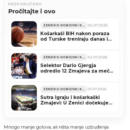
PREPORUČENO
Pročitajte i ovo
04.07.2026
ZENIČKO-DOBOJSKI KANTON
Košarkaši BiH nakon poraza
od Turske treniraju danas i
sutra u Kaknju
02.07.2026
ZENIČKO-DOBOJSKI KANTON
Selektor Dario Gjergja
odredio 12 Zmajeva za meč
protiv Turske
01.07.2026
ZENIČKO-DOBOJSKI KANTON
Sutra igraju i košarkaški
Zmajevi: U Zenici dočekujemo
Tursku
Mnogo manje golova, ali ništa manje uzbuđenja