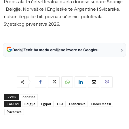
Preostala tri četvrtfinalna duela donose sudare Španije
i Belgije, Norveške i Engleske te Argentine i Švicarske,
nakon čega će biti poznati učesnici polufinala
Svjetskog prvenstva 2026.
›
Dodaj Zenit.ba među omiljene izvore na Googleu
IZVOR
Zenit.ba
TAGOVI
Belgija
Egipat
FIFA
Francuska
Lionel Messi
Švicarska