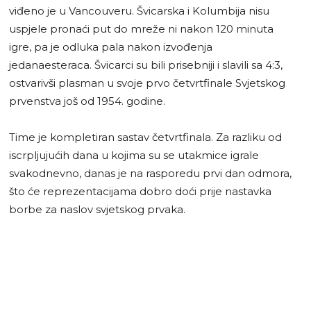
viđeno je u Vancouveru. Švicarska i Kolumbija nisu
uspjele pronaći put do mreže ni nakon 120 minuta
igre, pa je odluka pala nakon izvođenja
jedanaesteraca. Švicarci su bili prisebniji i slavili sa 4:3,
ostvarivši plasman u svoje prvo četvrtfinale Svjetskog
prvenstva još od 1954. godine.
Time je kompletiran sastav četvrtfinala. Za razliku od
iscrpljujućih dana u kojima su se utakmice igrale
svakodnevno, danas je na rasporedu prvi dan odmora,
što će reprezentacijama dobro doći prije nastavka
borbe za naslov svjetskog prvaka.