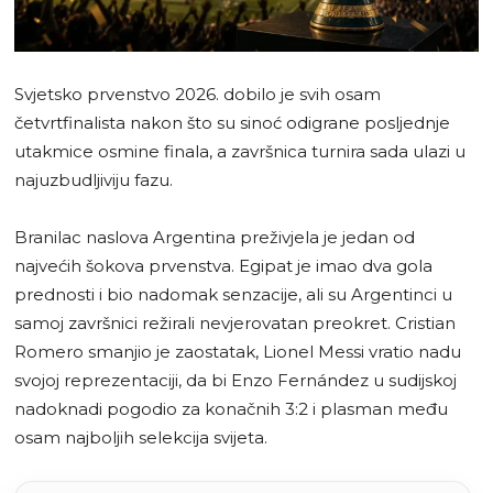
Svjetsko prvenstvo 2026. dobilo je svih osam
četvrtfinalista nakon što su sinoć odigrane posljednje
utakmice osmine finala, a završnica turnira sada ulazi u
najuzbudljiviju fazu.
Branilac naslova Argentina preživjela je jedan od
najvećih šokova prvenstva. Egipat je imao dva gola
prednosti i bio nadomak senzacije, ali su Argentinci u
samoj završnici režirali nevjerovatan preokret. Cristian
Romero smanjio je zaostatak, Lionel Messi vratio nadu
svojoj reprezentaciji, da bi Enzo Fernández u sudijskoj
nadoknadi pogodio za konačnih 3:2 i plasman među
osam najboljih selekcija svijeta.