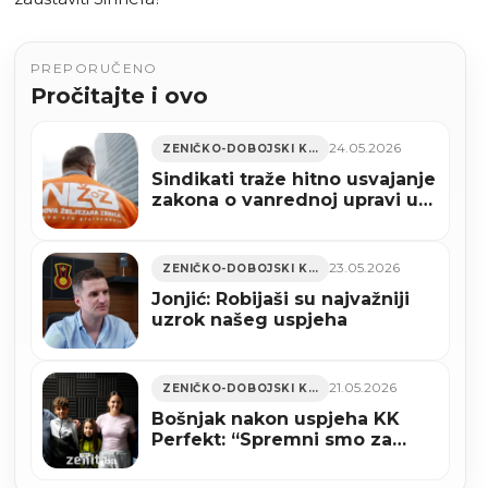
PREPORUČENO
Pročitajte i ovo
24.05.2026
ZENIČKO-DOBOJSKI KANTON
Sindikati traže hitno usvajanje
zakona o vanrednoj upravi u
Novoj Željezari Zenica
23.05.2026
ZENIČKO-DOBOJSKI KANTON
Jonjić: Robijaši su najvažniji
uzrok našeg uspjeha
21.05.2026
ZENIČKO-DOBOJSKI KANTON
Bošnjak nakon uspjeha KK
Perfekt: “Spremni smo za
Balkansko prvenstvo” (AUDIO)