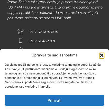
Radio Zenit svoj signal emituje putem frekvencije od
100.7 FM i putem interneta. U proteklim godinama smo
uspjeli i praktično dokazati da ima smisla razmišljati
pozitivno, osjećati se dobro i biti bolji.
+387 32 404 004
+387 61 432 938
INFO@ZENIT.BA
Upravljajte saglasnostima
HUSEINA KULENOVIĆA BR. 2 (RK
ZENIČANKA, 3. SPRAT), 72000 ZENICA
Da bismo pružili najbolje iskustvo, koristimo tehnologije poput kolačića
za čuvanje i/ili pristup informacijama o uređaju. Saglasnost sa ovim
tehnologijama će nam omogućiti da obrađujemo podatke kao što su
ponašanje pri pregledanju ili jedinstveni ID-ovi na ovoj veb lokaciji.
Nepristanak ili povlačenje saglasnosti može negativno uticati na
određene karakteristike i funkcije.
Prihvati