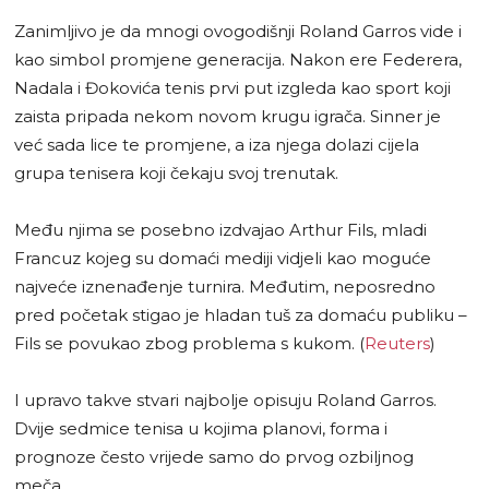
Zanimljivo je da mnogi ovogodišnji Roland Garros vide i
kao simbol promjene generacija. Nakon ere Federera,
Nadala i Đokovića tenis prvi put izgleda kao sport koji
zaista pripada nekom novom krugu igrača. Sinner je
već sada lice te promjene, a iza njega dolazi cijela
grupa tenisera koji čekaju svoj trenutak.
Među njima se posebno izdvajao Arthur Fils, mladi
Francuz kojeg su domaći mediji vidjeli kao moguće
najveće iznenađenje turnira. Međutim, neposredno
pred početak stigao je hladan tuš za domaću publiku –
Fils se povukao zbog problema s kukom. (
Reuters
)
I upravo takve stvari najbolje opisuju Roland Garros.
Dvije sedmice tenisa u kojima planovi, forma i
prognoze često vrijede samo do prvog ozbiljnog
meča.