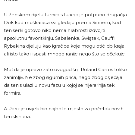
U ženskom dijelu turnira situacija je potpuno drugačija.
Dok kod muškaraca svi gledaju prema Sinneru, kod
teniserki gotovo niko nema hrabrosti izdvojiti
apsolutnu favoritkinju. Sabalenka, Świątek, Gauff i
Rybakina djeluju kao igračice koje mogu otići do kraja,
ali isto tako i ispasti mnogo ranije nego što se očekuje.
Možda je upravo zato ovogodišnji Roland Garros toliko
zanimljiv. Ne zbog sigurnih priča, nego zbog osjećaja
da tenis ulazi u novu fazu u kojoj se hijerarhija tek
formira.
A Pariz je uvijek bio najbolje mjesto za početak novih
teniskih era.