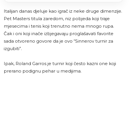
Italijan danas djeluje kao igrač iz neke druge dimenzije.
Pet Masters titula zaredom, niz pobjeda koji traje
mjesecima i tenis koji trenutno nema mnogo rupa.
Čak i oni koji inače izbjegavaju proglašavati favorite
sada otvoreno govore da je ovo “Sinnerov turnir za
izgubiti”.
Ipak, Roland Garros je turnir koji često kazni one koji
prerano podignu pehar u medijima.