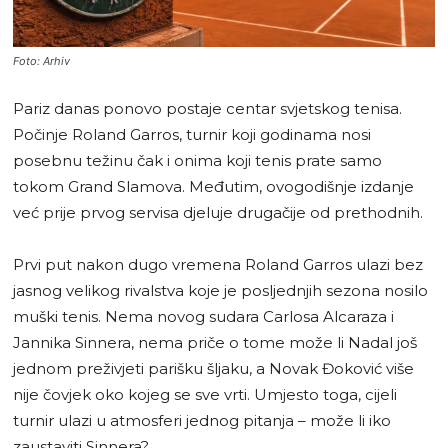
Foto: Arhiv
Pariz danas ponovo postaje centar svjetskog tenisa.
Počinje Roland Garros, turnir koji godinama nosi
posebnu težinu čak i onima koji tenis prate samo
tokom Grand Slamova. Međutim, ovogodišnje izdanje
već prije prvog servisa djeluje drugačije od prethodnih.
Prvi put nakon dugo vremena Roland Garros ulazi bez
jasnog velikog rivalstva koje je posljednjih sezona nosilo
muški tenis. Nema novog sudara Carlosa Alcaraza i
Jannika Sinnera, nema priče o tome može li Nadal još
jednom preživjeti parišku šljaku, a Novak Đoković više
nije čovjek oko kojeg se sve vrti. Umjesto toga, cijeli
turnir ulazi u atmosferi jednog pitanja – može li iko
zaustaviti Sinnera?