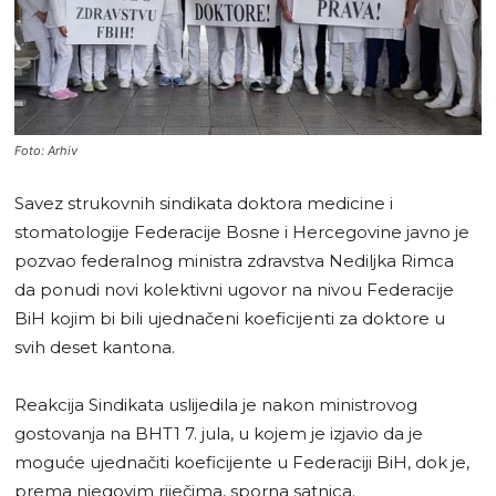
Foto: Arhiv
Savez strukovnih sindikata doktora medicine i
stomatologije Federacije Bosne i Hercegovine javno je
pozvao federalnog ministra zdravstva Nediljka Rimca
da ponudi novi kolektivni ugovor na nivou Federacije
BiH kojim bi bili ujednačeni koeficijenti za doktore u
svih deset kantona.
Reakcija Sindikata uslijedila je nakon ministrovog
gostovanja na BHT1 7. jula, u kojem je izjavio da je
moguće ujednačiti koeficijente u Federaciji BiH, dok je,
prema njegovim riječima, sporna satnica.