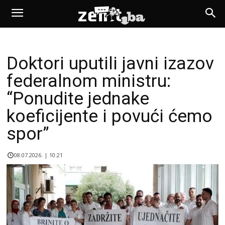
Doktori uputili javni izazov
federalnom ministru:
“Ponudite jednake
koeficijente i povući ćemo
spor”
08.07.2026. | 10:21