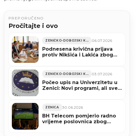
PREPORUČENO
Pročitajte i ovo
06.07.2026
ZENIČKO-DOBOJSKI KANTON
Podnesena krivična prijava
protiv Nikšića i Lakića zbog
Zakona o Novoj Željezari
Zenica
03.07.2026
ZENIČKO-DOBOJSKI KANTON
Počeo upis na Univerzitetu u
Zenici: Novi programi, ali sve
manje brucoša
30.06.2026
ZENICA
BH Telecom pomjerio radno
vrijeme poslovnica zbog
utakmice Bosne i
Hercegovine