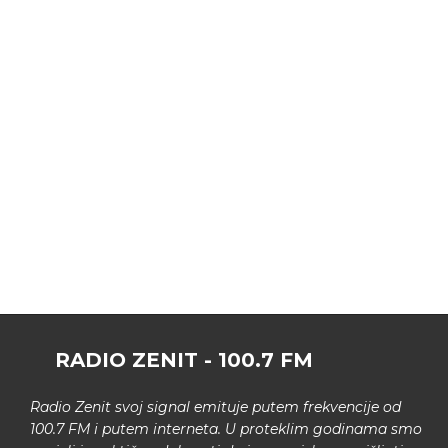
RADIO ZENIT - 100.7 FM
Radio Zenit svoj signal emituje putem frekvencije od
100.7 FM i putem interneta. U proteklim godinama smo