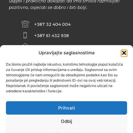
uspjeli i praktično dokazati da ima smisla razmišljati
pozitivno, osjećati se dobro i biti bolji.
+387 32 404 004
+387 61 432 938
INFO@ZENIT.BA
Upravljajte saglasnostima
HUSEINA KULENOVIĆA BR. 2 (RK
ZENIČANKA, 3. SPRAT), 72000 ZENICA
Da bismo pružili najbolje iskustvo, koristimo tehnologije poput kolačića
za čuvanje i/ili pristup informacijama o uređaju. Saglasnost sa ovim
tehnologijama će nam omogućiti da obrađujemo podatke kao što su
ponašanje pri pregledanju ili jedinstveni ID-ovi na ovoj veb lokaciji.
Nepristanak ili povlačenje saglasnosti može negativno uticati na
određene karakteristike i funkcije.
Prihvati
Odbij