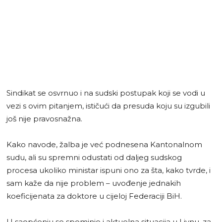
Sindikat se osvrnuo i na sudski postupak koji se vodi u
vezi s ovim pitanjem, ističući da presuda koju su izgubili
još nije pravosnažna.
Kako navode, žalba je već podnesena Kantonalnom
sudu, ali su spremni odustati od daljeg sudskog
procesa ukoliko ministar ispuni ono za šta, kako tvrde, i
sam kaže da nije problem – uvođenje jednakih
koeficijenata za doktore u cijeloj Federaciji BiH.
U saopćenju se spominje i aktuelna situacija u Livnu, za