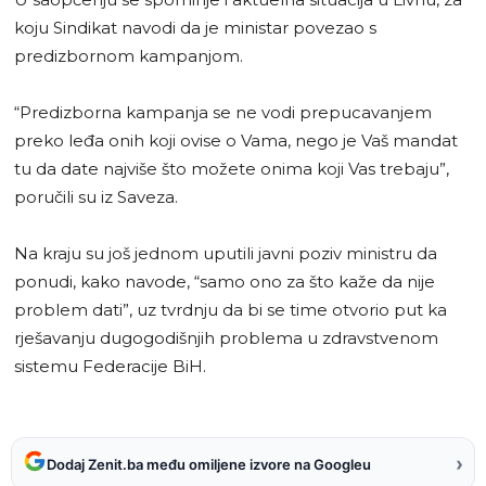
koju Sindikat navodi da je ministar povezao s
predizbornom kampanjom.
“Predizborna kampanja se ne vodi prepucavanjem
preko leđa onih koji ovise o Vama, nego je Vaš mandat
tu da date najviše što možete onima koji Vas trebaju”,
poručili su iz Saveza.
Na kraju su još jednom uputili javni poziv ministru da
ponudi, kako navode, “samo ono za što kaže da nije
problem dati”, uz tvrdnju da bi se time otvorio put ka
rješavanju dugogodišnjih problema u zdravstvenom
sistemu Federacije BiH.
›
Dodaj Zenit.ba među omiljene izvore na Googleu