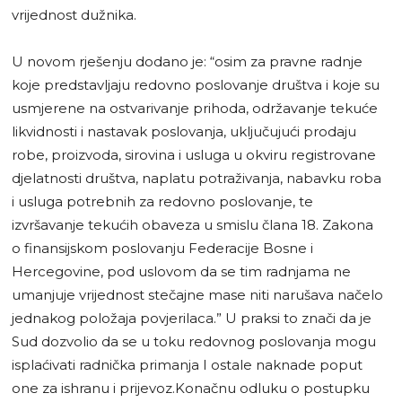
vrijednost dužnika.
U novom rješenju dodano je: “osim za pravne radnje
koje predstavljaju redovno poslovanje društva i koje su
usmjerene na ostvarivanje prihoda, održavanje tekuće
likvidnosti i nastavak poslovanja, uključujući prodaju
robe, proizvoda, sirovina i usluga u okviru registrovane
djelatnosti društva, naplatu potraživanja, nabavku roba
i usluga potrebnih za redovno poslovanje, te
izvršavanje tekućih obaveza u smislu člana 18. Zakona
o finansijskom poslovanju Federacije Bosne i
Hercegovine, pod uslovom da se tim radnjama ne
umanjuje vrijednost stečajne mase niti narušava načelo
jednakog položaja povjerilaca.” U praksi to znači da je
Sud dozvolio da se u toku redovnog poslovanja mogu
isplaćivati radnička primanja I ostale naknade poput
one za ishranu i prijevoz.Konačnu odluku o postupku