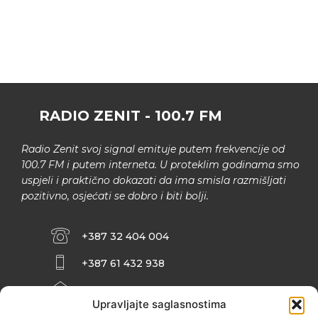
RADIO ZENIT - 100.7 FM
Radio Zenit svoj signal emituje putem frekvencije od
100.7 FM i putem interneta. U proteklim godinama smo
uspjeli i praktično dokazati da ima smisla razmišljati
pozitivno, osjećati se dobro i biti bolji.
+387 32 404 004
+387 61 432 938
INFO@ZENIT.BA
Upravljajte saglasnostima
HUSEINA KULENOVIĆA BR. 2 (RK