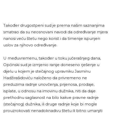
Također drugostpeni sud je prema našim saznanjima
smatrao da su neosnovani navodi da određivanje mjera
nanosi veću štetu nego korist i da timenije ispunjen
uslov za njihovo određivanje.
U međuvremenu, također u toku jučerašnjeg dana,
Općinski sud je izmjenio ranije doneseno rješenje u
dijelu u kojem je stečajnog upravniku Jasminu
Hadžirašidoviću naloženo da privremeno ne
preduzima radnje unovčenja, prijenosa, prodaje,
isplate, u odnosu na imovinu dužnika, niti da daje
prethodnu saglasnost na bilo kakve pravne radnje
(stečajnog) dužnika, ili druge radnje koje bi mogle
prouzrokovati nenadoknadivu štetu ili bitno umanjiti