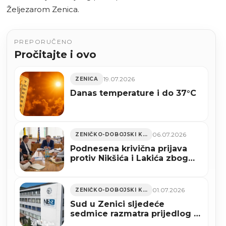
Željezarom Zenica.
PREPORUČENO
Pročitajte i ovo
19.07.2026
ZENICA
Danas temperature i do 37°C
06.07.2026
ZENIČKO-DOBOJSKI KANTON
Podnesena krivična prijava
protiv Nikšića i Lakića zbog
Zakona o Novoj Željezari
Zenica
01.07.2026
ZENIČKO-DOBOJSKI KANTON
Sud u Zenici sljedeće
sedmice razmatra prijedlog o
uvođenju vanredne uprave u