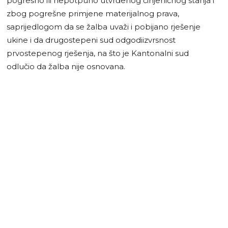
pogrešno ili nepotpuno utvrđenog činjeničnog stanja i
zbog pogrešne primjene materijalnog prava,
saprijedlogom da se žalba uvaži i pobijano rješenje
ukine i da drugostepeni sud odgodiizvrsnost
prvostepenog rješenja, na što je Kantonalni sud
odlučio da žalba nije osnovana.