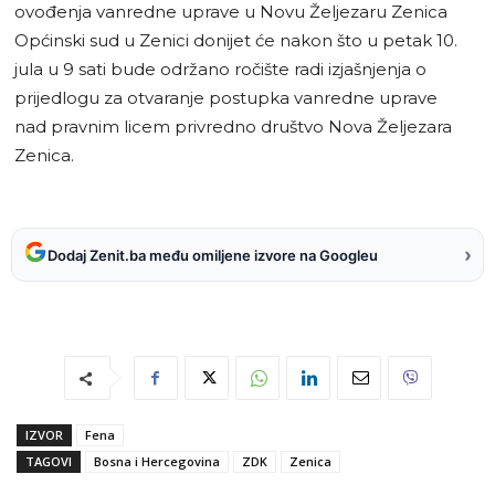
ovođenja vanredne uprave u Novu Željezaru Zenica
Općinski sud u Zenici donijet će nakon što u petak 10.
jula u 9 sati bude održano ročište radi izjašnjenja o
prijedlogu za otvaranje postupka vanredne uprave
nad pravnim licem privredno društvo Nova Željezara
Zenica.
›
Dodaj Zenit.ba među omiljene izvore na Googleu
IZVOR
Fena
TAGOVI
Bosna i Hercegovina
ZDK
Zenica