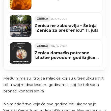
07.07.2026
ZENICA
Zenica ne zaboravlja – Šetnja
“Zenica za Srebrenicu” 11. jula
06.07.2026
ZENICA
Zenica domaćin potresne
izložbe povodom godišnjice
genocida u Srebrenici
Među njima su i trojica mladića koji su u trenutku smrti
bili u svojim dvadesetim godinama i koji će tek sada
pronaći konačni smiraj.
Najmlađa žrtva koja će ove godine biti ukopana je
Senad (Zaim) Jusić, rođen 1975. godine. Nestao je u julu