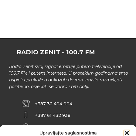
RADIO ZENIT - 100.7 FM
Radio Zenit svoj signal emituje putem frekvencije od
100.7 FM i putem interneta. U proteklim godinama smo
uspjeli i praktično dokazati da ima smisla razmišljati
pozitivno, osjećati se dobro i biti bolji.
+387 32 404 004
+387 61 432 938
INFO@ZENIT.BA
Upravljajte saglasnostima